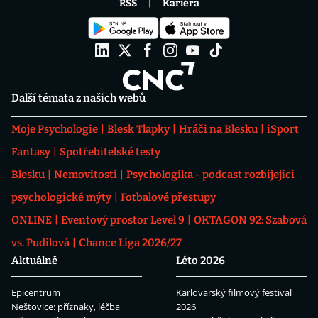
RSS
Kariéra
Další témata z našich webů
Moje Psychologie
Blesk Tlapky
Hráči na Blesku
iSport
Fantasy
Spotřebitelské testy
Blesku
Nemovitosti
Psychologika - podcast rozbíjející
psychologické mýty
Fotbalové přestupy
ONLINE
Eventový prostor Level 9
OKTAGON 92: Szabová
vs. Pudilová
Chance Liga 2026/27
Aktuálně
Léto 2026
Epicentrum
Karlovarský filmový festival
Neštovice: příznaky, léčba
2026