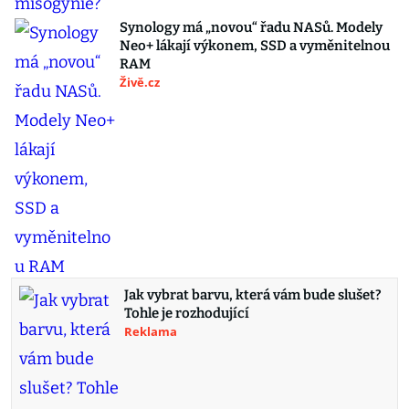
Synology má „novou“ řadu NASů. Modely
Neo+ lákají výkonem, SSD a vyměnitelnou
RAM
Živě.cz
Jak vybrat barvu, která vám bude slušet?
Tohle je rozhodující
Reklama