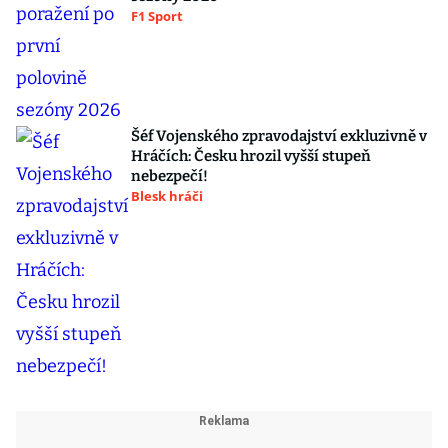
F1 Sport
Šéf Vojenského zpravodajství exkluzivně v
Hráčích: Česku hrozil vyšší stupeň
nebezpečí!
Blesk hráči