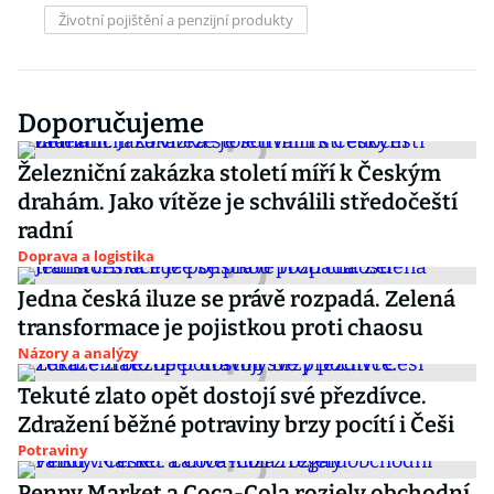
Životní pojištění a penzijní produkty
Doporučujeme
Železniční zakázka století míří k Českým
drahám. Jako vítěze je schválili středočeští
radní
Doprava a logistika
Jedna česká iluze se právě rozpadá. Zelená
transformace je pojistkou proti chaosu
Názory a analýzy
Tekuté zlato opět dostojí své přezdívce.
Zdražení běžné potraviny brzy pocítí i Češi
Potraviny
Penny Market a Coca-Cola rozjely obchodní