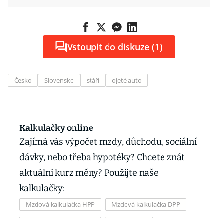
Vstoupit do diskuze (1)
Česko
Slovensko
stáří
ojeté auto
Kalkulačky online
Zajímá vás výpočet mzdy, důchodu, sociální
dávky, nebo třeba hypotéky? Chcete znát
aktuální kurz měny? Použijte naše
kalkulačky:
Mzdová kalkulačka HPP
Mzdová kalkulačka DPP