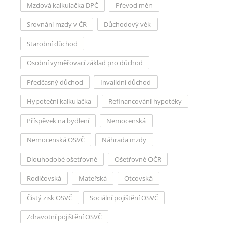
Mzdová kalkulačka DPČ
Převod měn
Srovnání mzdy v ČR
Důchodový věk
Starobní důchod
Osobní vyměřovací základ pro důchod
Předčasný důchod
Invalidní důchod
Hypoteční kalkulačka
Refinancování hypotéky
Příspěvek na bydlení
Nemocenská
Nemocenská OSVČ
Náhrada mzdy
Dlouhodobé ošetřovné
Ošetřovné OČR
Rodičovská
Mateřská
Otcovská
Čistý zisk OSVČ
Sociální pojištění OSVČ
Zdravotní pojištění OSVČ