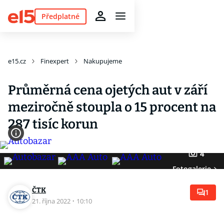
Předplatné
e15.cz
Finexpert
Nakupujeme
Průměrná cena ojetých aut v září
meziročně stoupla o 15 procent na
287 tisíc korun
4
Fotogalerie
ČTK
1
21. října 2022
·
10:10