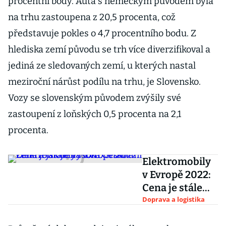
procentní body. Auta s německým původem byla
na trhu zastoupena z 20,5 procenta, což
představuje pokles o 4,7 procentního bodu. Z
hlediska zemí původu se trh více diverzifikoval a
jediná ze sledovaných zemí, u kterých nastal
meziroční nárůst podílu na trhu, je Slovensko.
Vozy se slovenským původem zvýšily své
zastoupení z loňských 0,5 procenta na 2,1
procenta.
Elektromobily
v Evropě 2022:
Cena je stále
vysoká.
Doprava a logistika
Srovnání zemí