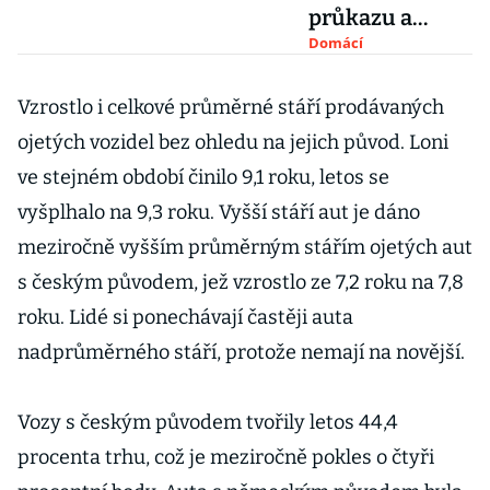
průkazu a
budou si moct
Domácí
rezervovat
značky,
Vzrostlo i celkové průměrné stáří prodávaných
schválila
ojetých vozidel bez ohledu na jejich původ. Loni
sněmovna
ve stejném období činilo 9,1 roku, letos se
vyšplhalo na 9,3 roku. Vyšší stáří aut je dáno
meziročně vyšším průměrným stářím ojetých aut
s českým původem, jež vzrostlo ze 7,2 roku na 7,8
roku. Lidé si ponechávají častěji auta
nadprůměrného stáří, protože nemají na novější.
Vozy s českým původem tvořily letos 44,4
procenta trhu, což je meziročně pokles o čtyři