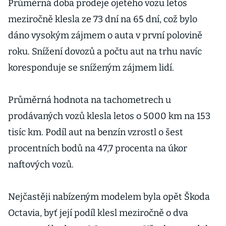
a jak je na tom
Průměrná doba prodeje ojetého vozu letos
Česko
meziročně klesla ze 73 dní na 65 dní, což bylo
dáno vysokým zájmem o auta v první polovině
roku. Snížení dovozů a počtu aut na trhu navíc
koresponduje se sníženým zájmem lidí.
Průměrná hodnota na tachometrech u
prodávaných vozů klesla letos o 5000 km na 153
tisíc km. Podíl aut na benzín vzrostl o šest
procentních bodů na 47,7 procenta na úkor
naftových vozů.
Nejčastěji nabízeným modelem byla opět Škoda
Octavia, byť její podíl klesl meziročně o dva