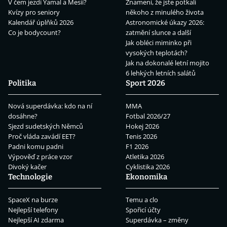
V čem jezdí Yamal a Mesii?
Znamení, že jste potkali
Kvízy pro seniory
někoho z minulého života
Kalendář úplňků 2026
Astronomické úkazy 2026:
Co je bodycount?
zatmění slunce a další
Jak obléci miminko při
vysokých teplotách?
Jak na dokonalé letní mojito
6 lehkých letních salátů
Politika
Sport 2026
Nová superdávka: kdo na ní
MMA
dosáhne?
Fotbal 2026/27
Sjezd sudetských Němců
Hokej 2026
Proč vláda zavádí EET?
Tenis 2026
Padni komu padni
F1 2026
Výpověď z práce vzor
Atletika 2026
Divoký kačer
Cyklistika 2026
Technologie
Ekonomika
SpaceX na burze
Temu a clo
Nejlepší telefony
Spořicí účty
Nejlepší AI zdarma
Superdávka – změny