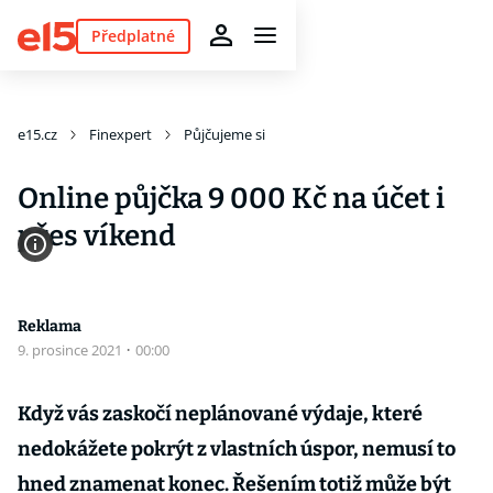
Předplatné
e15.cz
Finexpert
Půjčujeme si
Online půjčka 9 000 Kč na účet i
přes víkend
Reklama
9. prosince 2021
·
00:00
Když vás zaskočí neplánované výdaje, které
nedokážete pokrýt z vlastních úspor, nemusí to
hned znamenat konec. Řešením totiž může být