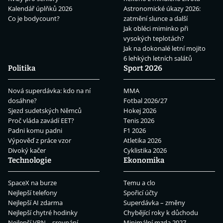
Kalendář úplňků 2026
Astronomické úkazy 2026:
Co je bodycount?
zatmění slunce a další
Jak obléci miminko při
vysokých teplotách?
Jak na dokonalé letní mojito
6 lehkých letních salátů
Politika
Sport 2026
Nová superdávka: kdo na ní
MMA
dosáhne?
Fotbal 2026/27
Sjezd sudetských Němců
Hokej 2026
Proč vláda zavádí EET?
Tenis 2026
Padni komu padni
F1 2026
Výpověď z práce vzor
Atletika 2026
Divoký kačer
Cyklistika 2026
Technologie
Ekonomika
SpaceX na burze
Temu a clo
Nejlepší telefony
Spořicí účty
Nejlepší AI zdarma
Superdávka – změny
Nejlepší chytré hodinky
Chybějící roky k důchodu
Nejlepší VPN – srovnání
Minimální mzda 2027