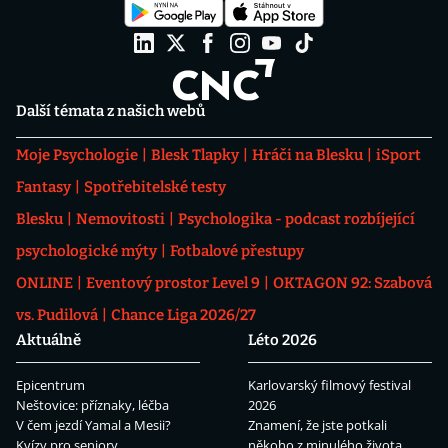
Další témata z našich webů
Moje Psychologie
Blesk Tlapky
Hráči na Blesku
iSport
Fantasy
Spotřebitelské testy
Blesku
Nemovitosti
Psychologika - podcast rozbíjející
psychologické mýty
Fotbalové přestupy
ONLINE
Eventový prostor Level 9
OKTAGON 92: Szabová
vs. Pudilová
Chance Liga 2026/27
Aktuálně
Léto 2026
Epicentrum
Karlovarský filmový festival
Neštovice: příznaky, léčba
2026
V čem jezdí Yamal a Mesii?
Znamení, že jste potkali
Kvízy pro seniory
někoho z minulého života