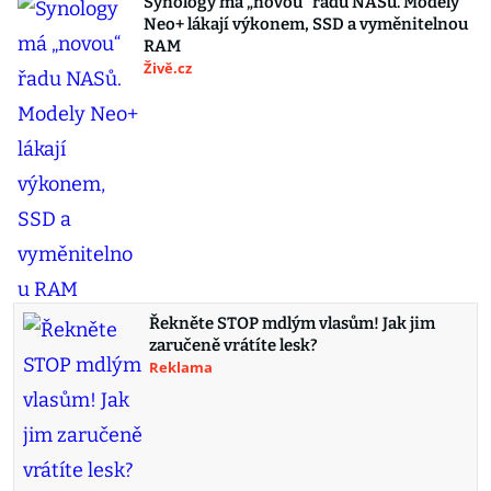
Synology má „novou“ řadu NASů. Modely
Neo+ lákají výkonem, SSD a vyměnitelnou
RAM
Živě.cz
Řekněte STOP mdlým vlasům! Jak jim
zaručeně vrátíte lesk?
Reklama