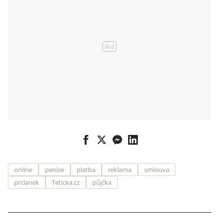
online
peníze
platba
reklama
smlouva
prclanek
Teticka.cz
půjčka