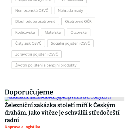
Nemocenská OSVČ
Náhrada mzdy
Dlouhodobé ošetřovné
Ošetřovné OČR
Rodičovská
Mateřská
Otcovská
Čistý zisk OSVČ
Sociální pojištění OSVČ
Zdravotní pojištění OSVČ
Životní pojištění a penzijní produkty
Doporučujeme
Železniční zakázka století míří k Českým
drahám. Jako vítěze je schválili středočeští
radní
Doprava a logistika