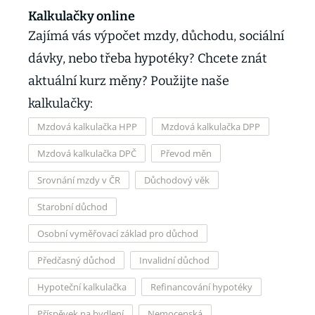
Kalkulačky online
Zajímá vás výpočet mzdy, důchodu, sociální
dávky, nebo třeba hypotéky? Chcete znát
aktuální kurz měny? Použijte naše
kalkulačky:
Mzdová kalkulačka HPP
Mzdová kalkulačka DPP
Mzdová kalkulačka DPČ
Převod měn
Srovnání mzdy v ČR
Důchodový věk
Starobní důchod
Osobní vyměřovací základ pro důchod
Předčasný důchod
Invalidní důchod
Hypoteční kalkulačka
Refinancování hypotéky
Příspěvek na bydlení
Nemocenská