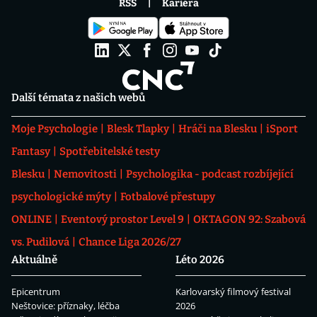
RSS
Kariéra
Další témata z našich webů
Moje Psychologie
Blesk Tlapky
Hráči na Blesku
iSport
Fantasy
Spotřebitelské testy
Blesku
Nemovitosti
Psychologika - podcast rozbíjející
psychologické mýty
Fotbalové přestupy
ONLINE
Eventový prostor Level 9
OKTAGON 92: Szabová
vs. Pudilová
Chance Liga 2026/27
Aktuálně
Léto 2026
Epicentrum
Karlovarský filmový festival
Neštovice: příznaky, léčba
2026