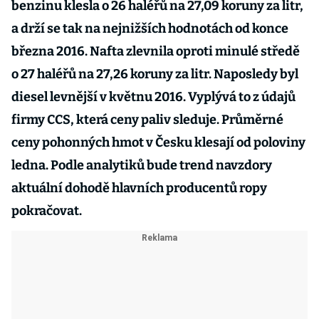
benzinu klesla o 26 haléřů na 27,09 koruny za litr,
a drží se tak na nejnižších hodnotách od konce
března 2016. Nafta zlevnila oproti minulé středě
o 27 haléřů na 27,26 koruny za litr. Naposledy byl
diesel levnější v květnu 2016. Vyplývá to z údajů
firmy CCS, která ceny paliv sleduje. Průměrné
ceny pohonných hmot v Česku klesají od poloviny
ledna. Podle analytiků bude trend navzdory
aktuální dohodě hlavních producentů ropy
pokračovat.