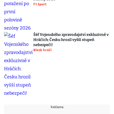
F1 Sport
Šéf Vojenského zpravodajství exkluzivně v
Hráčích: Česku hrozil vyšší stupeň
nebezpečí!
Blesk hráči