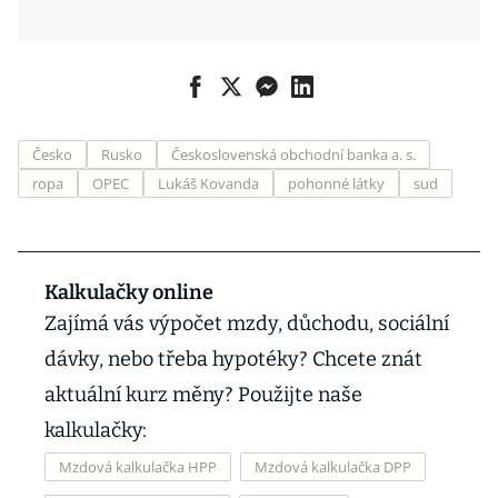
Česko
Rusko
Československá obchodní banka a. s.
ropa
OPEC
Lukáš Kovanda
pohonné látky
sud
Kalkulačky online
Zajímá vás výpočet mzdy, důchodu, sociální
dávky, nebo třeba hypotéky? Chcete znát
aktuální kurz měny? Použijte naše
kalkulačky:
Mzdová kalkulačka HPP
Mzdová kalkulačka DPP