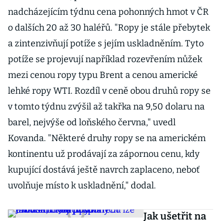
nadcházejícím týdnu cena pohonných hmot v ČR
o dalších 20 až 30 haléřů. "Ropy je stále přebytek
a zintenzivňují potíže s jejím uskladněním. Tyto
potíže se projevují například rozevřením nůžek
mezi cenou ropy typu Brent a cenou americké
lehké ropy WTI. Rozdíl v ceně obou druhů ropy se
v tomto týdnu zvýšil až takřka na 9,50 dolaru na
barel, nejvýše od loňského června," uvedl
Kovanda. "Některé druhy ropy se na americkém
kontinentu už prodávají za zápornou cenu, kdy
kupující dostává ještě navrch zaplaceno, neboť
uvolňuje místo k uskladnění," dodal.
Jak ušetřit na