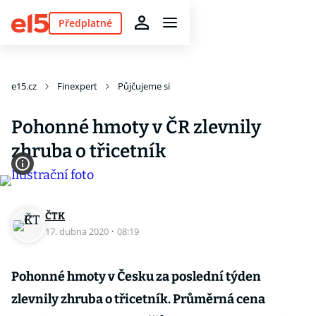
Předplatné
e15.cz
Finexpert
Půjčujeme si
Pohonné hmoty v ČR zlevnily
zhruba o třicetník
ČTK
17. dubna 2020
·
08:19
Pohonné hmoty v Česku za poslední týden
zlevnily zhruba o třicetník. Průměrná cena