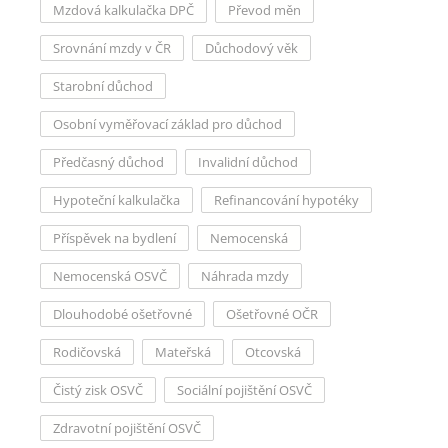
Mzdová kalkulačka DPČ
Převod měn
Srovnání mzdy v ČR
Důchodový věk
Starobní důchod
Osobní vyměřovací základ pro důchod
Předčasný důchod
Invalidní důchod
Hypoteční kalkulačka
Refinancování hypotéky
Příspěvek na bydlení
Nemocenská
Nemocenská OSVČ
Náhrada mzdy
Dlouhodobé ošetřovné
Ošetřovné OČR
Rodičovská
Mateřská
Otcovská
Čistý zisk OSVČ
Sociální pojištění OSVČ
Zdravotní pojištění OSVČ