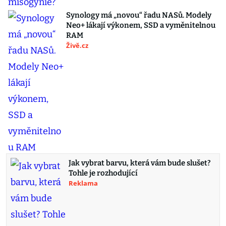
Synology má „novou“ řadu NASů. Modely
Neo+ lákají výkonem, SSD a vyměnitelnou
RAM
Živě.cz
Jak vybrat barvu, která vám bude slušet?
Tohle je rozhodující
Reklama