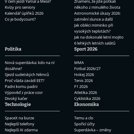
V čem jezdí Yamal a Mesii?
Znamení, že jste potkali
Kvízy pro seniory
někoho z minulého života
Kalendář úplňků 2026
Astronomické úkazy 2026:
Co je bodycount?
zatmění slunce a další
Jak obléci miminko při
vysokých teplotách?
Jak na dokonalé letní mojito
6 lehkých letních salátů
Politika
Sport 2026
Nová superdávka: kdo na ní
MMA
dosáhne?
Fotbal 2026/27
Sjezd sudetských Němců
Hokej 2026
Proč vláda zavádí EET?
Tenis 2026
Padni komu padni
F1 2026
Výpověď z práce vzor
Atletika 2026
Divoký kačer
Cyklistika 2026
Technologie
Ekonomika
SpaceX na burze
Temu a clo
Nejlepší telefony
Spořicí účty
Nejlepší AI zdarma
Superdávka – změny