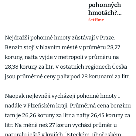
pohonných
hmotách?
Jejich
Šetříme
spotřebu lze
ovlivnit, čtěte
Nejdražší pohonné hmoty zůstávají v Praze.
tipy na
Benzin stojí v hlavním městě v průměru 28,27
ekonomickou
koruny, nafta vyjde v metropoli v průměru na
jízdu
28,38 koruny za litr. V ostatních regionech Česka
jsou průměrné ceny paliv pod 28 korunami za litr.
Naopak nejlevněji vycházejí pohonné hmoty i
nadále v Plzeňském kraji. Průměrná cena benzinu
tam je 26,26 koruny za litr a nafty 26,45 koruny za
litr. Na méně než 27 korun vychází průměr u
naturalu ještě v krajích Ústeckém, Jihočeském,