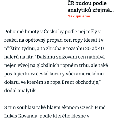
ČR budou podle
analytiků zřejmě
dále zlevňovat
Nakupujeme
Pohonné hmoty v Česku by podle něj měly v
reakci na opětovný propad cen ropy klesat i v
příštím týdnu, a to zhruba v rozsahu 30 až 40
haléřů na litr. "Dalšímu snižování cen nahrává
nejen vývoj na globálních ropném trhu, ale také
posilující kurz české koruny vůči americkému
dolaru, ve kterém se ropa Brent obchoduje,"
dodal analytik.
S tím souhlasí také hlavní ekonom Czech Fund
Lukáš Kovanda, podle kterého klesne v