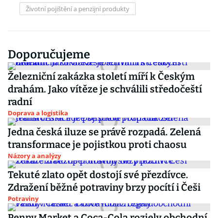
Životní pojištění a penzijní produkty
Doporučujeme
Železniční zakázka století míří k Českým
drahám. Jako vítěze je schválili středočeští
radní
Doprava a logistika
Jedna česká iluze se právě rozpadá. Zelená
transformace je pojistkou proti chaosu
Názory a analýzy
Tekuté zlato opět dostojí své přezdívce.
Zdražení běžné potraviny brzy pocítí i Češi
Potraviny
Penny Market a Coca-Cola rozjely obchodní