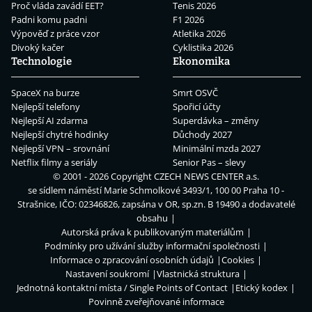
Proč vláda zavádí EET?
Tenis 2026
Padni komu padni
F1 2026
Výpověď z práce vzor
Atletika 2026
Divoký kačer
Cyklistika 2026
Technologie
Ekonomika
SpaceX na burze
Smrt OSVČ
Nejlepší telefony
Spořicí účty
Nejlepší AI zdarma
Superdávka – změny
Nejlepší chytré hodinky
Důchody 2027
Nejlepší VPN – srovnání
Minimální mzda 2027
Netflix filmy a seriály
Senior Pas – slevy
© 2001 - 2026 Copyright
CZECH NEWS CENTER a.s.
se sídlem náměstí Marie Schmolkové 3493/1, 100 00 Praha 10 -
Strašnice, IČO: 02346826, zapsána v OR, sp.zn. B 19490 a dodavatelé
obsahu
Autorská práva k publikovaným materiálům
Podmínky pro užívání služby informační společnosti
Informace o zpracování osobních údajů
Cookies
Nastavení soukromí
Vlastnická struktura
Jednotná kontaktní místa / Single Points of Contact
Etický kodex
Povinně zveřejňované informace