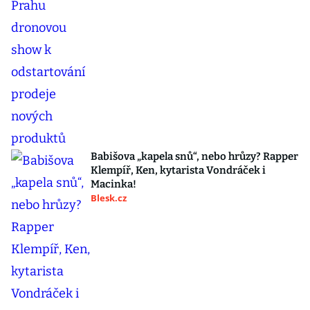
Babišova „kapela snů“, nebo hrůzy? Rapper
Klempíř, Ken, kytarista Vondráček i
Macinka!
Blesk.cz