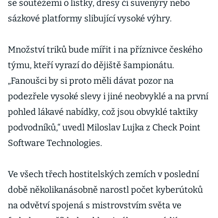
se soutěžemi o lístky, dresy či suvenýry nebo
sázkové platformy slibující vysoké výhry.
Množství triků bude mířit i na příznivce českého
týmu, kteří vyrazí do dějiště šampionátu.
„Fanoušci by si proto měli dávat pozor na
podezřele vysoké slevy i jiné neobvyklé a na první
pohled lákavé nabídky, což jsou obvyklé taktiky
podvodníků,“ uvedl Miloslav Lujka z Check Point
Software Technologies.
Ve všech třech hostitelských zemích v poslední
době několikanásobně narostl počet kyberútoků
na odvětví spojená s mistrovstvím světa ve