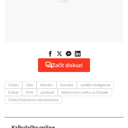
Začít diskuzi
Česko
USA
Mexiko
Kanada
umělá inteligence
fotbal
FIFA
podvod
Mistrovství světa ve fotbale
Česká fotbalová reprezentace
Kalkulačky online