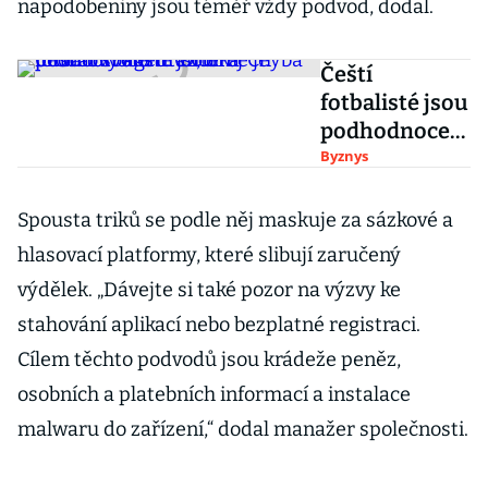
napodobeniny jsou téměř vždy podvod, dodal.
Čeští
fotbalisté jsou
podhodnocen
í. Chceme je
Byznys
prodat světu
dráž, říká
Spousta triků se podle něj maskuje za sázkové a
fotbalový
hlasovací platformy, které slibují zaručený
agent Ondřej
výdělek. „Dávejte si také pozor na výzvy ke
Chyba
stahování aplikací nebo bezplatné registraci.
Cílem těchto podvodů jsou krádeže peněz,
osobních a platebních informací a instalace
malwaru do zařízení,“ dodal manažer společnosti.