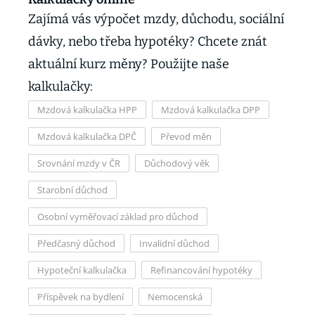
Zajímá vás výpočet mzdy, důchodu, sociální
dávky, nebo třeba hypotéky? Chcete znát
aktuální kurz měny? Použijte naše
kalkulačky:
Mzdová kalkulačka HPP
Mzdová kalkulačka DPP
Mzdová kalkulačka DPČ
Převod měn
Srovnání mzdy v ČR
Důchodový věk
Starobní důchod
Osobní vyměřovací základ pro důchod
Předčasný důchod
Invalidní důchod
Hypoteční kalkulačka
Refinancování hypotéky
Příspěvek na bydlení
Nemocenská