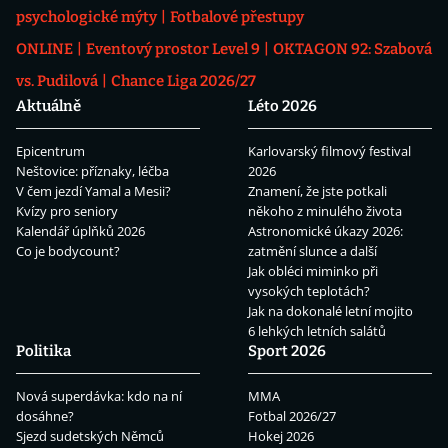
psychologické mýty
Fotbalové přestupy
ONLINE
Eventový prostor Level 9
OKTAGON 92: Szabová
vs. Pudilová
Chance Liga 2026/27
Aktuálně
Léto 2026
Epicentrum
Karlovarský filmový festival
Neštovice: příznaky, léčba
2026
V čem jezdí Yamal a Mesii?
Znamení, že jste potkali
Kvízy pro seniory
někoho z minulého života
Kalendář úplňků 2026
Astronomické úkazy 2026:
Co je bodycount?
zatmění slunce a další
Jak obléci miminko při
vysokých teplotách?
Jak na dokonalé letní mojito
6 lehkých letních salátů
Politika
Sport 2026
Nová superdávka: kdo na ní
MMA
dosáhne?
Fotbal 2026/27
Sjezd sudetských Němců
Hokej 2026