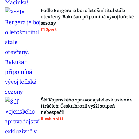
Podle Bergera je boj o letošní titul stále
otevřený. Rakušan připomíná vývoj loňské
sezony
F1 Sport
Šéf Vojenského zpravodajství exkluzivně v
Hráčích: Česku hrozil vyšší stupeň
nebezpečí!
Blesk hráči