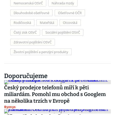
Nemocenská OSVČ
Náhrada mzdy
Dlouhodobé ošetřovné
Ošetřovné OČR
Rodičovská
Mateřská
Otcovská
Čistý zisk OSVČ
Sociální pojištění OSVČ
Zdravotní pojištění OSVČ
Životní pojištění a penzijní produkty
Doporučujeme
Český prodejce telefonů míří k pěti
miliardám. Pomohl mu obchod s Googlem
na několika trzích v Evropě
Byznys