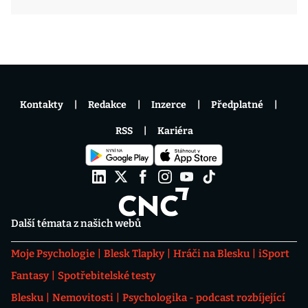
Kontakty
Redakce
Inzerce
Předplatné
RSS
Kariéra
Další témata z našich webů
Moje Psychologie
Blesk Tlapky
Hráči na Blesku
iSport
Fantasy
Spotřebitelské testy
Blesku
Nemovitosti
Psychologika - podcast rozbíjející