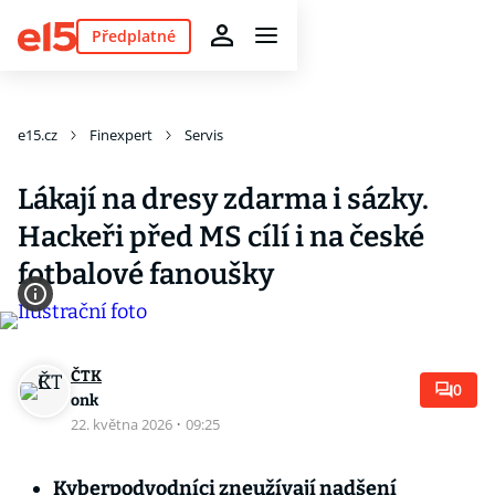
Předplatné
e15.cz
Finexpert
Servis
Lákají na dresy zdarma i sázky.
Hackeři před MS cílí i na české
fotbalové fanoušky
ČTK
0
onk
22. května 2026
·
09:25
Kyberpodvodníci zneužívají nadšení