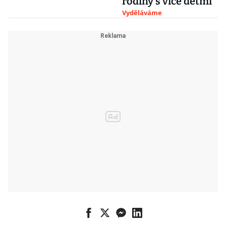
rodiny s více dětmi
Vyděláváme