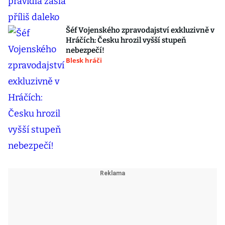
Šéf Vojenského zpravodajství exkluzivně v
Hráčích: Česku hrozil vyšší stupeň
nebezpečí!
Blesk hráči