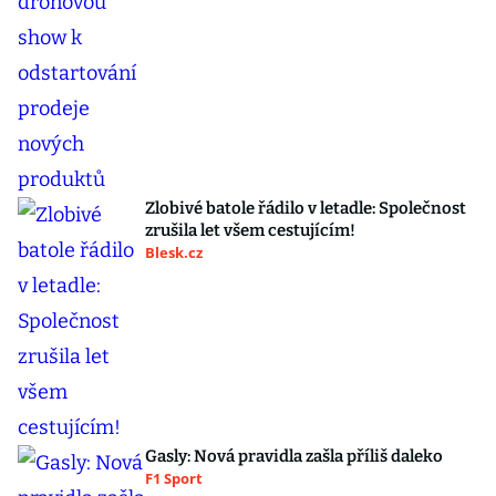
Zlobivé batole řádilo v letadle: Společnost
zrušila let všem cestujícím!
Blesk.cz
Gasly: Nová pravidla zašla příliš daleko
F1 Sport