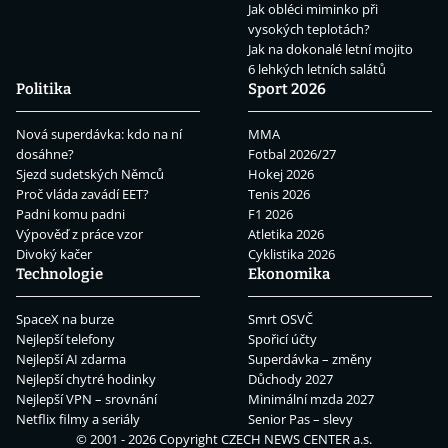
Jak obléci miminko při
vysokých teplotách?
Jak na dokonalé letní mojito
6 lehkých letních salátů
Politika
Sport 2026
Nová superdávka: kdo na ní
MMA
dosáhne?
Fotbal 2026/27
Sjezd sudetských Němců
Hokej 2026
Proč vláda zavádí EET?
Tenis 2026
Padni komu padni
F1 2026
Výpověď z práce vzor
Atletika 2026
Divoký kačer
Cyklistika 2026
Technologie
Ekonomika
SpaceX na burze
Smrt OSVČ
Nejlepší telefony
Spořicí účty
Nejlepší AI zdarma
Superdávka – změny
Nejlepší chytré hodinky
Důchody 2027
Nejlepší VPN – srovnání
Minimální mzda 2027
Netflix filmy a seriály
Senior Pas – slevy
© 2001 - 2026 Copyright
CZECH NEWS CENTER a.s.