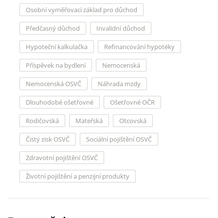
Osobní vyměřovací základ pro důchod
Předčasný důchod
Invalidní důchod
Hypoteční kalkulačka
Refinancování hypotéky
Příspěvek na bydlení
Nemocenská
Nemocenská OSVČ
Náhrada mzdy
Dlouhodobé ošetřovné
Ošetřovné OČR
Rodičovská
Mateřská
Otcovská
Čistý zisk OSVČ
Sociální pojištění OSVČ
Zdravotní pojištění OSVČ
Životní pojištění a penzijní produkty