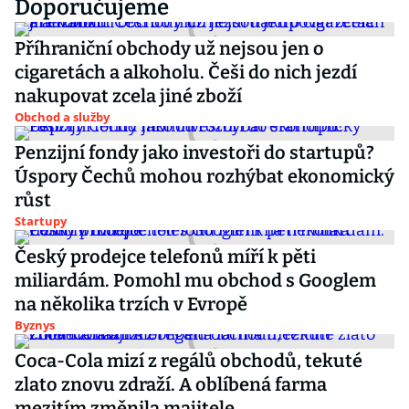
Doporučujeme
Příhraniční obchody už nejsou jen o
cigaretách a alkoholu. Češi do nich jezdí
nakupovat zcela jiné zboží
Obchod a služby
Penzijní fondy jako investoři do startupů?
Úspory Čechů mohou rozhýbat ekonomický
růst
Startupy
Český prodejce telefonů míří k pěti
miliardám. Pomohl mu obchod s Googlem
na několika trzích v Evropě
Byznys
Coca-Cola mizí z regálů obchodů, tekuté
zlato znovu zdraží. A oblíbená farma
mezitím změnila majitele