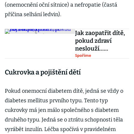
(onemocnění oční sítnice) a nefropatie (častá
příčina selhání ledvin).
Jak zaopatřit dítě,
pokud zdraví
neslouží...
Pojistkou,
Spoříme
spořením?
Cukrovka a pojištění dětí
Pokud onemocní diabetem dítě, jedná se vždy o
diabetes mellitus prvního typu. Tento typ
cukrovky má jen málo společného s diabetem
druhého typu. Jedná se o ztrátu schopnosti těla
vyrábět inzulín. Léčba spočívá v pravidelném