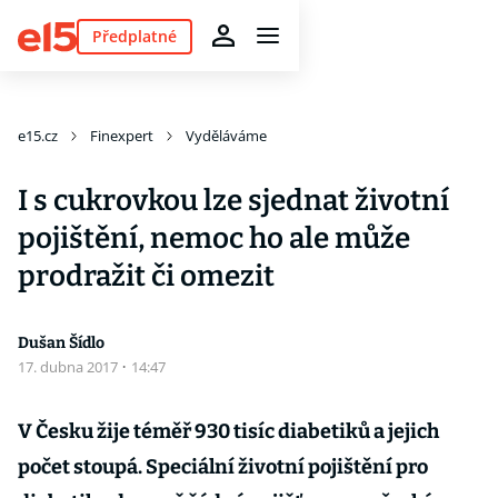
Předplatné
e15.cz
Finexpert
Vyděláváme
I s cukrovkou lze sjednat životní
pojištění, nemoc ho ale může
prodražit či omezit
Dušan Šídlo
17. dubna 2017
·
14:47
V Česku žije téměř 930 tisíc diabetiků a jejich
počet stoupá. Speciální životní pojištění pro