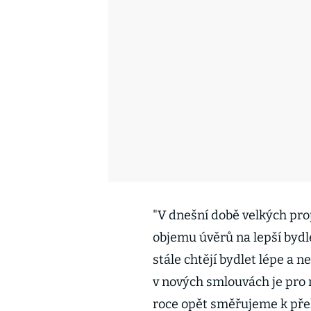
"V dnešní době velkých pr
objemu úvěrů na lepší bydle
stále chtějí bydlet lépe a n
v nových smlouvách je pro 
roce opět směřujeme k přek