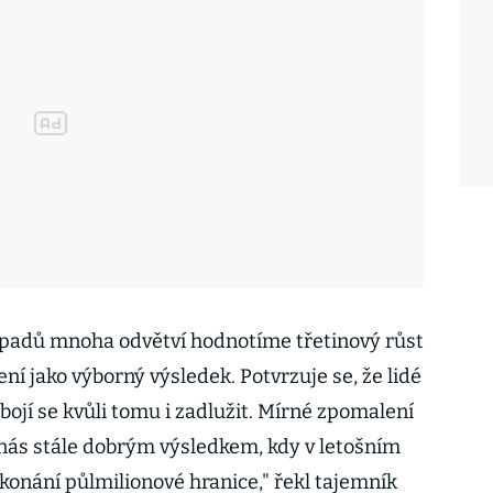
opadů mnoha odvětví hodnotíme třetinový růst
ní jako výborný výsledek. Potvrzuje se, že lidé
ebojí se kvůli tomu i zadlužit. Mírné zpomalení
nás stále dobrým výsledkem, kdy v letošním
onání půlmilionové hranice," řekl tajemník