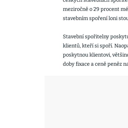
českých stavebních spořitel
meziročně o 29 procent mé
stavebním spoření loni sto
Stavební spořitelny poskytu
klientů, kteří si spoří. Nao
poskytnou klientovi, většin
doby fixace a ceně peněz 