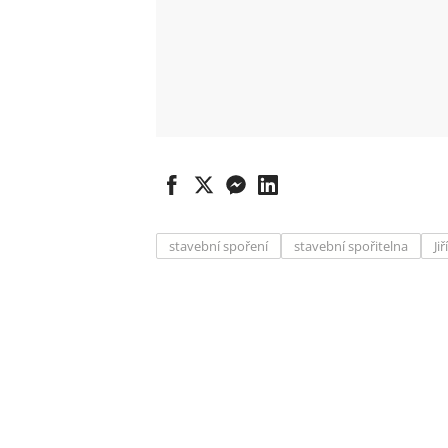
stavební spoření
stavební spořitelna
Ji