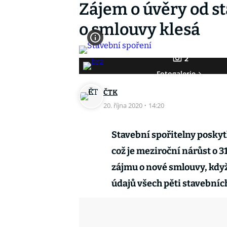
Zájem o úvěry od st
o smlouvy klesá
2
Fotogalerie
ČTK
20. října 2020
·
14:20
Stavební spořitelny poskytly
což je meziroční nárůst o 
zájmu o nové smlouvy, když 
údajů všech pěti stavebních