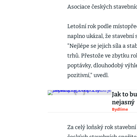
Asociace českých stavebních
Letošní rok podle místopř
naplno ukázal, že stavební 
"Nejlépe se jejich síla a st
trhů. Přestože ve zbytku r
poptávky, dlouhodobý výhle
pozitivní," uvedl.
Jak to b
nejasný
Bydlíme
Za celý loňský rok stavební