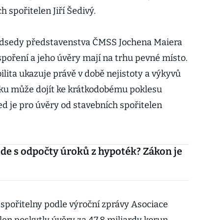
 spořitelen Jiří Šedivý.
edsedy představenstva ČMSS Jochena Maiera
spoření a jeho úvěry mají na trhu pevné místo.
abilita ukazuje právě v době nejistoty a výkyvů
oku může dojít ke krátkodobému poklesu
d je pro úvěry od stavebních spořitelen
ude s odpočty úroků z hypoték? Zákon je
 spořitelny podle výroční zprávy Asociace