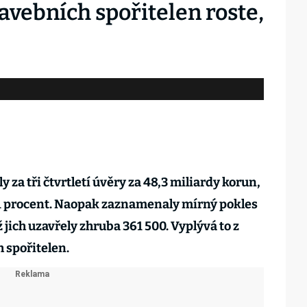
avebních spořitelen roste,
 za tři čtvrtletí úvěry za 48,3 miliardy korun,
31 procent. Naopak zaznamenaly mírný pokles
jich uzavřely zhruba 361 500. Vyplývá to z
 spořitelen.