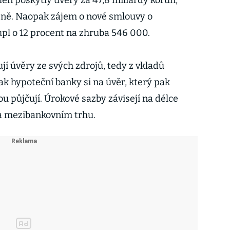
en poskytly úvěry za 47,8 miliardy korun,
ně. Naopak zájem o nové smlouvy o
upl o 12 procent na zhruba 546 000.
jí úvěry ze svých zdrojů, tedy z vkladů
pak hypoteční banky si na úvěr, který pak
ou půjčují. Úrokové sazby závisejí na délce
na mezibankovním trhu.