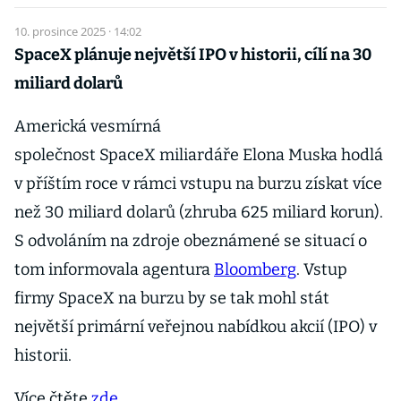
10. prosince 2025 · 14:02
SpaceX plánuje největší IPO v historii, cílí na 30
miliard dolarů
Americká vesmírná
společnost SpaceX miliardáře Elona Muska hodlá
v příštím roce v rámci vstupu na burzu získat více
než 30 miliard dolarů (zhruba 625 miliard korun).
S odvoláním na zdroje obeznámené se situací o
tom informovala agentura
Bloomberg
. Vstup
firmy SpaceX na burzu by se tak mohl stát
největší primární veřejnou nabídkou akcií (IPO) v
historii.
Více čtěte
zde
.