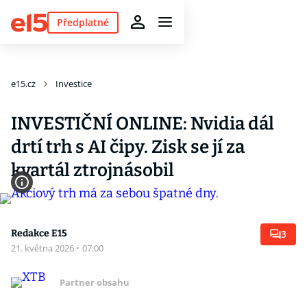
Předplatné
e15.cz
Investice
INVESTIČNÍ ONLINE: Nvidia dál
drtí trh s AI čipy. Zisk se jí za
kvartál ztrojnásobil
Redakce E15
3
21. května 2026
·
07:00
Partner obsahu