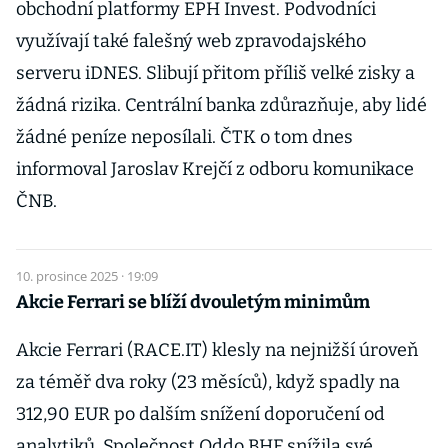
obchodní platformy EPH Invest. Podvodníci
využívají také falešný web zpravodajského
serveru iDNES. Slibují přitom příliš velké zisky a
žádná rizika. Centrální banka zdůrazňuje, aby lidé
žádné peníze neposílali. ČTK o tom dnes
informoval Jaroslav Krejčí z odboru komunikace
ČNB.
10. prosince 2025 · 19:09
Akcie Ferrari se blíží dvouletým minimům
Akcie Ferrari (RACE.IT) klesly na nejnižší úroveň
za téměř dva roky (23 měsíců), když spadly na
312,90 EUR po dalším snížení doporučení od
analytiků. Společnost Oddo BHF snížila své