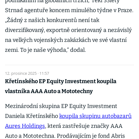
podnikáním na globálních trzích,“ řekl 33letý
Strnad agentuře koncem minulého týdne v Praze.
„Žádný z našich konkurentů není tak
diverzifikovaný, exportně orientovaný a nezávislý
na velkých vojenských zakázkách ve své vlastní
zemi. To je naše výhoda,“ dodal.
12. prosince 2025 · 11:57
Křetínského EP Equity Investment koupila
vlastníka AAA Auto a Mototechny
Mezinárodní skupina EP Equity Investment
Daniela Křetínského
koupila skupinu autobazarů
Aures Holdings
, která zastřešuje značky AAA
Auto a Mototechna. Prodávajícím je fond Abris