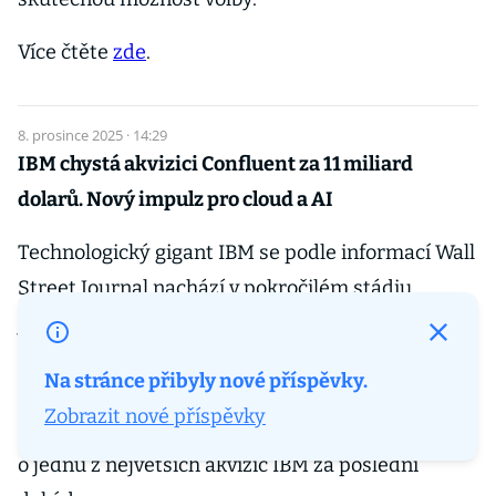
Více čtěte
zde
.
8. prosince 2025 · 14:29
IBM chystá akvizici Confluent za 11 miliard
dolarů. Nový impulz pro cloud a AI
Technologický gigant IBM se podle informací Wall
Street Journal nachází v pokročilém stádiu
jednání o koupi společnosti Confluent, která se
specializuje na zpracování datových proudů v
Na stránce přibyly nové příspěvky.
reálném čase. Hodnota transakce by mohla
Zobrazit nové příspěvky
dosáhnout přibližně 11 miliard dolarů, čímž by šlo
o jednu z největších akvizic IBM za poslední