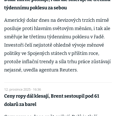
týdennímu poklesu za sebou
Americký dolar dnes na devizových trzích mírně
posiluje proti hlavním světovým měnám, i tak ale
směřuje ke třetímu týdennímu poklesu v řadě.
Investoři čelí nejistotě ohledně vývoje měnové
politiky ve Spojených státech v příštím roce,
protože inflační trendy a síla trhu práce zůstávají
nejasné, uvedla agentura Reuters.
12. prosince 2025 · 16:36
Ceny ropy dál klesají, Brent sestoupil pod 61
dolarů za barel