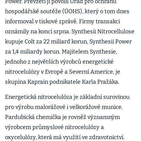
Power. Převzetí jí povolil Úřad pro ochranu
hospodářské soutěže (ÚOHS), který o tom dnes
informoval v tiskové zprávě. Firmy transakci
oznámily na konci srpna. Synthesii Nitrocellulose
kupuje Colt za 22 miliard korun, Synthesii Power
za 1,4 miliardy korun. Majitelem Synthesie,
jednoho z největších výrobců energetické
nitrocelulózy v Evropě a Severní Americe, je
skupina Kaprain podnikatele Karla Pražáka.
Energetická nitrocelulóza je základní surovinou
pro výrobu malorážové i velkorážové munice.
Pardubická chemička je rovněž významným
výrobcem průmyslové nitrocelulózy a
oxycelulózy, která má využití ve zdravotnictví.