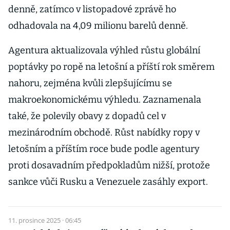
denně, zatímco v listopadové zprávě ho
odhadovala na 4,09 milionu barelů denně.
Agentura aktualizovala výhled růstu globální
poptávky po ropě na letošní a příští rok směrem
nahoru, zejména kvůli zlepšujícímu se
makroekonomickému výhledu. Zaznamenala
také, že polevily obavy z dopadů cel v
mezinárodním obchodě. Růst nabídky ropy v
letošním a příštím roce bude podle agentury
proti dosavadním předpokladům nižší, protože
sankce vůči Rusku a Venezuele zasáhly export.
11. prosince 2025 · 06:45