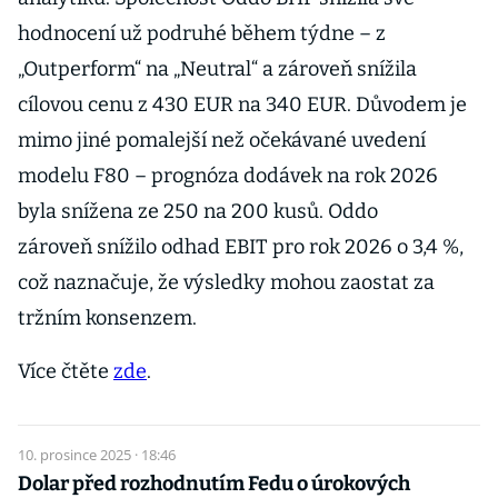
hodnocení už podruhé během týdne – z
„Outperform“ na „Neutral“ a zároveň snížila
cílovou cenu z 430 EUR na 340 EUR. Důvodem je
mimo jiné pomalejší než očekávané uvedení
modelu F80 – prognóza dodávek na rok 2026
byla snížena ze 250 na 200 kusů. Oddo
zároveň snížilo odhad EBIT pro rok 2026 o 3,4 %,
což naznačuje, že výsledky mohou zaostat za
tržním konsenzem.
Více čtěte
zde
.
10. prosince 2025 · 18:46
Dolar před rozhodnutím Fedu o úrokových