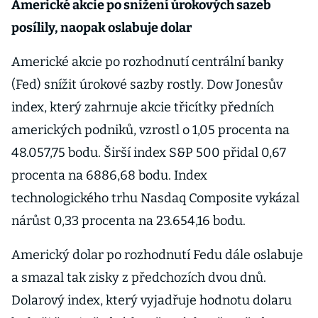
Americké akcie po snížení úrokových sazeb
posílily, naopak oslabuje dolar
Americké akcie po rozhodnutí centrální banky
(Fed) snížit úrokové sazby rostly. Dow Jonesův
index, který zahrnuje akcie třicítky předních
amerických podniků, vzrostl o 1,05 procenta na
48.057,75 bodu. Širší index S&P 500 přidal 0,67
procenta na 6886,68 bodu. Index
technologického trhu Nasdaq Composite vykázal
nárůst 0,33 procenta na 23.654,16 bodu.
Americký dolar po rozhodnutí Fedu dále oslabuje
a smazal tak zisky z předchozích dvou dnů.
Dolarový index, který vyjadřuje hodnotu dolaru