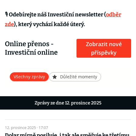
🎙 Odebírejte náš Investiční newsletter (
odběr
zde
), který vychází každé úterý.
Online přenos -
Zobrazit nové
Investiční online
příspěvky
Všechny zprávy
Důležité momenty
Zprávy ze dne 12. prosince 2025
12. prosince 2025 · 17:07
Dolar mírně posiluje, i tak ale směřuje ke třetímu