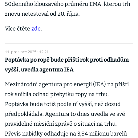
50denního klouzavého průměru EMA, kterou trh
znovu netestoval od 20. října.
Více čtěte
zde
.
11. prosince 2025 · 12:21
Poptávka po ropě bude příští rok proti odhadům
vyšší, uvedla agentura IEA
Mezinárodní agentura pro energii (IEA) na příští
rok snížila odhad přebytku ropy na trhu.
Poptávka bude totiž podle ní vyšší, než dosud
předpokládala. Agentura to dnes uvedla ve své
pravidelné měsíční zprávě o situaci na trhu.
Převis nabídky odhaduje na 3,84 milionu barelů