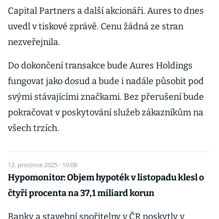
Capital Partners a další akcionáři. Aures to dnes
uvedl v tiskové zprávě. Cenu žádná ze stran
nezveřejnila.
Do dokončení transakce bude Aures Holdings
fungovat jako dosud a bude i nadále působit pod
svými stávajícími značkami. Bez přerušení bude
pokračovat v poskytování služeb zákazníkům na
všech trzích.
12. prosince 2025 · 10:08
Hypomonitor: Objem hypoték v listopadu klesl o
čtyři procenta na 37,1 miliard korun
Banky a stavební spořitelny v ČR poskytly v