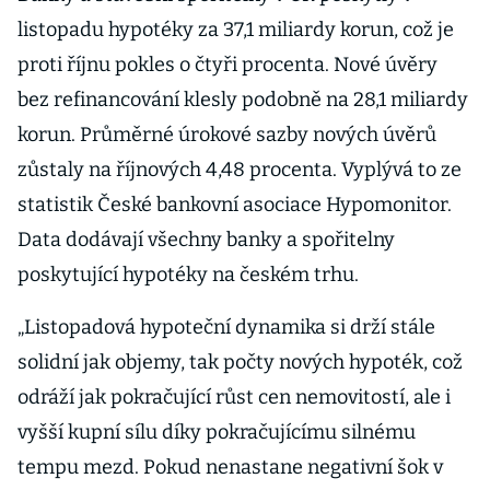
listopadu hypotéky za 37,1 miliardy korun, což je
proti říjnu pokles o čtyři procenta. Nové úvěry
bez refinancování klesly podobně na 28,1 miliardy
korun. Průměrné úrokové sazby nových úvěrů
zůstaly na říjnových 4,48 procenta. Vyplývá to ze
statistik České bankovní asociace Hypomonitor.
Data dodávají všechny banky a spořitelny
poskytující hypotéky na českém trhu.
„Listopadová hypoteční dynamika si drží stále
solidní jak objemy, tak počty nových hypoték, což
odráží jak pokračující růst cen nemovitostí, ale i
vyšší kupní sílu díky pokračujícímu silnému
tempu mezd. Pokud nenastane negativní šok v