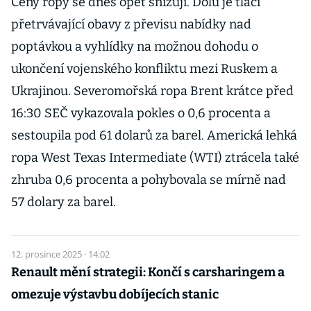
Ceny ropy se dnes opět snižují. Dolů je tlačí
přetrvávající obavy z převisu nabídky nad
poptávkou a vyhlídky na možnou dohodu o
ukončení vojenského konfliktu mezi Ruskem a
Ukrajinou. Severomořská ropa Brent krátce před
16:30 SEČ vykazovala pokles o 0,6 procenta a
sestoupila pod 61 dolarů za barel. Americká lehká
ropa West Texas Intermediate (WTI) ztrácela také
zhruba 0,6 procenta a pohybovala se mírně nad
57 dolary za barel.
12. prosince 2025 · 14:02
Renault mění strategii: Končí s carsharingem a
omezuje výstavbu dobíjecích stanic