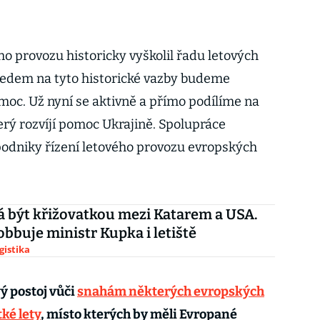
ho provozu historicky vyškolil řadu letových
hledem na tyto historické vazby budeme
moc. Už nyní se aktivně a přímo podílíme na
erý rozvíjí pomoc Ukrajině. Spolupráce
 podniky řízení letového provozu evropských
 být křižovatkou mezi Katarem a USA.
lobbuje ministr Kupka i letiště
gistika
ý postoj vůči
snahám některých evropských
ké lety
, místo kterých by měli Evropané