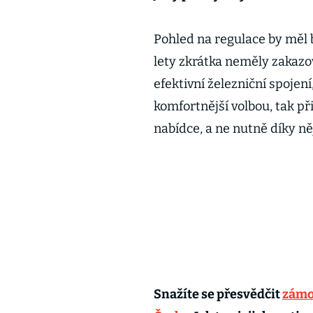
Pohled na regulace by měl bý
lety zkrátka neměly zakazo
efektivní železniční spojen
komfortnější volbou, tak př
nabídce, a ne nutně díky 
Snažíte se přesvědčit
zámoř