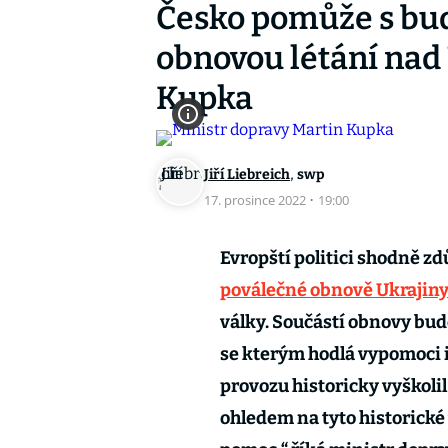
Česko pomůže s bu
obnovou létání nad 
Kupka
,
Jiří Liebreich
swp
17. prosince 2022
·
19:00
Evropští politici shodně zd
poválečné obnově Ukrajin
války. Součástí obnovy bud
se kterým hodlá vypomoci i
provozu historicky vyškolil
ohledem na tyto historick