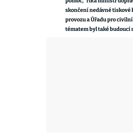
pomoc,“ říká ministr dopr
skončení nedávné tiskové k
provozu a Úřadu pro civilní 
tématem byl také budoucí n