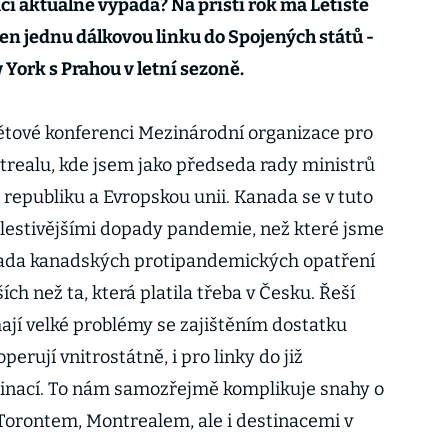
ací aktuálně vypadá? Na příští rok má Letiště
jen jednu dálkovou linku do Spojených států -
 York s Prahou v letní sezoně.
ětové konferenci Mezinárodní organizace pro
ontrealu, kde jsem jako předseda rady ministrů
republiku a Evropskou unii. Kanada se v tuto
bolestivějšími dopady pandemie, než které jsme
 řada kanadských protipandemických opatření
ch než ta, která platila třeba v Česku. Řeší
mají velké problémy se zajištěním dostatku
operují vnitrostátně, i pro linky do již
inací. To nám samozřejmě komplikuje snahy o
 Torontem, Montrealem, ale i destinacemi v