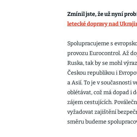
Zmínil jste, že už nyní prob
letecké dopravy nad Ukraj
Spolupracujeme s evropsko
provozu Eurocontrol. Až do
Ruska, tak by se mohl výra
Českou republikou i Evropo
a Asií. To je v současnosti 
oblétávat, což má dopad i d
zájem cestujících. Pováleč
vyžadovat zajištění bezpeč
směru budeme spolupracov