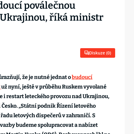
doucí poválečnou
Ukrajinou, říká ministr
Diskuze (
0
)
ůrazňují, že je nutné jednat o
budoucí
y
už nyní, ještě v průběhu Ruskem vyvolané
e i restart leteckého provozu nad Ukrajinou,
 Česko. „Státní podnik Řízení letového
 řadu letových dispečerů v zahraničí. S
é vazby budeme spolupracovat a nabízet