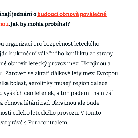
íhají jednání o
budoucí obnově poválečné
inou
. Jak by mohla probíhat?
u organizací pro bezpečnost leteckého
jde k ukončení válečného konfliktu ze strany
zně obnovit letecký provoz mezi Ukrajinou a
u. Zároveň se zkrátí dálkové lety mezi Evropou
velká bolest, aerolinky musejí region dalece
o vyšších cen letenek, a tím pádem i na nižší
ná obnova létání nad Ukrajinou ale bude
nosti celého leteckého provozu. V tomto
at právě s Eurocontrolem.