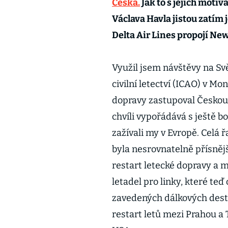
Česka.
Jak to s jejich motiv
Václava Havla jistou zatím 
Delta Air Lines propojí New
Využil jsem návštěvy na Sv
civilní letectví (ICAO) v M
dopravy zastupoval Českou 
chvíli vypořádává s ještě 
zažívali my v Evropě. Celá
byla nesrovnatelně přísnější
restart letecké dopravy a 
letadel pro linky, které teď 
zavedených dálkových dest
restart letů mezi Prahou a