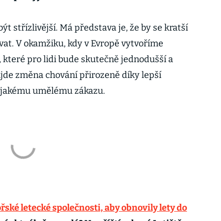
t střízlivější. Má představa je, že by se kratší
vat. V okamžiku, kdy v Evropě vytvoříme
í, které pro lidi bude skutečně jednodušší a
ijde změna chování přirozeně díky lepší
nějakému umělému zákazu.
ské letecké společnosti, aby obnovily lety do