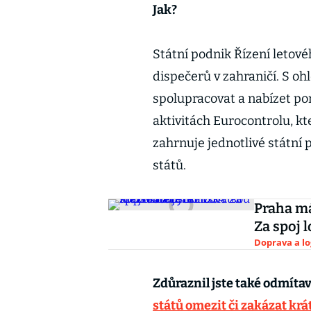
Jak?
Státní podnik Řízení letové
dispečerů v zahraničí. S o
spolupracovat a nabízet po
aktivitách Eurocontrolu, kt
zahrnuje jednotlivé státní
států.
Praha má
Za spoj 
Doprava a lo
Zdůraznil jste také odmítav
států omezit či zakázat krát