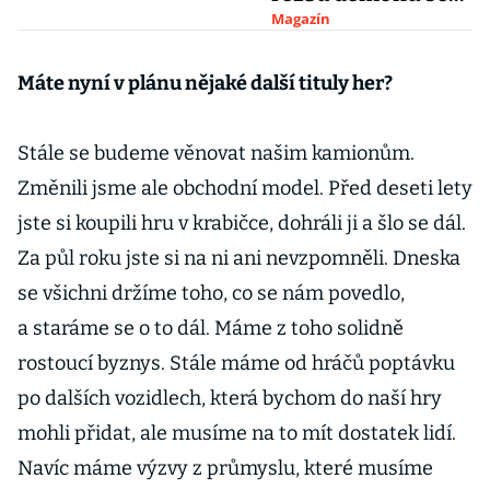
vrací
Magazín
Máte nyní v plánu nějaké další tituly her?
Stále se budeme věnovat našim kamionům.
Změnili jsme ale obchodní model. Před deseti lety
jste si koupili hru v krabičce, dohráli ji a šlo se dál.
Za půl roku jste si na ni ani nevzpomněli. Dneska
se všichni držíme toho, co se nám povedlo,
a staráme se o to dál. Máme z toho solidně
rostoucí byznys. Stále máme od hráčů poptávku
po dalších vozidlech, která bychom do naší hry
mohli přidat, ale musíme na to mít dostatek lidí.
Navíc máme výzvy z průmyslu, které musíme