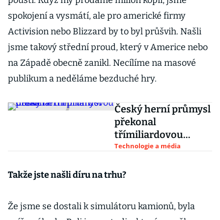
pouští. Když my prodáme milion kopií, jsme
spokojení a vysmátí, ale pro americké firmy
Activision nebo Blizzard by to byl průšvih. Našli
jsme takový střední proud, který v Americe nebo
na Západě obecně zanikl. Necílíme na masové
publikum a neděláme bezduché hry.
Český herní průmysl
překonal
třímiliardovou
hranici
Technologie a média
Takže jste našli díru na trhu?
Že jsme se dostali k simulátoru kamionů, byla