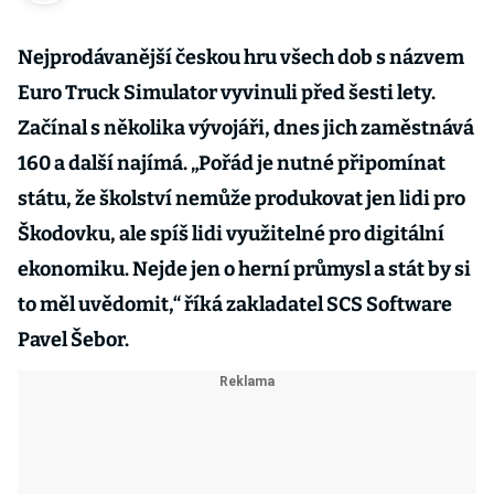
Nejprodávanější českou hru všech dob s názvem
Euro Truck Simulator vyvinuli před šesti lety.
Začínal s několika vývojáři, dnes jich zaměstnává
160 a další najímá. „Pořád je nutné připomínat
státu, že školství nemůže produkovat jen lidi pro
Škodovku, ale spíš lidi využitelné pro digitální
ekonomiku. Nejde jen o herní průmysl a stát by si
to měl uvědomit,“ říká zakladatel SCS Software
Pavel Šebor.