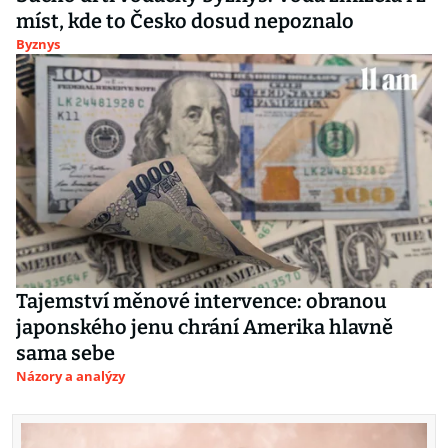
míst, kde to Česko dosud nepoznalo
Byznys
Tajemství měnové intervence: obranou
japonského jenu chrání Amerika hlavně
sama sebe
Názory a analýzy