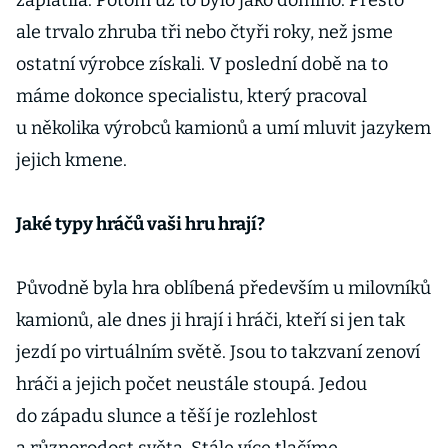
zaplatila. Potom už to bylo jako domino. Přesto
ale trvalo zhruba tři nebo čtyři roky, než jsme
ostatní výrobce získali. V poslední době na to
máme dokonce specialistu, který pracoval
u několika výrobců kamionů a umí mluvit jazykem
jejich kmene.
Jaké typy hráčů vaši hru hrají?
Původně byla hra oblíbená především u milovníků
kamionů, ale dnes ji hrají i hráči, kteří si jen tak
jezdí po virtuálním světě. Jsou to takzvaní zenoví
hráči a jejich počet neustále stoupá. Jedou
do západu slunce a těší je rozlehlost