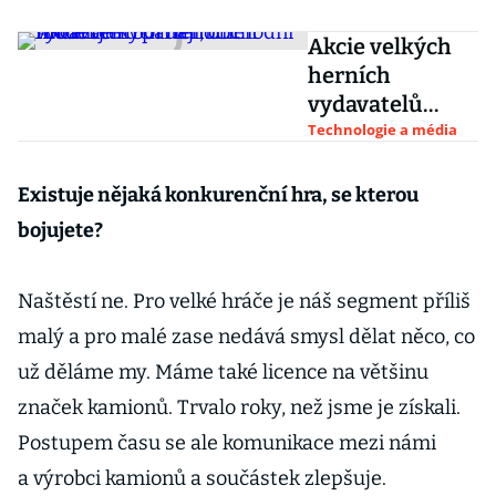
Akcie velkých
herních
vydavatelů
padají,
Technologie a média
obchodní
model jim boří
Existuje nějaká konkurenční hra, se kterou
fenomén
bojujete?
Fortnite
Naštěstí ne. Pro velké hráče je náš segment příliš
malý a pro malé zase nedává smysl dělat něco, co
už děláme my. Máme také licence na většinu
značek kamionů. Trvalo roky, než jsme je získali.
Postupem času se ale komunikace mezi námi
a výrobci kamionů a součástek zlepšuje.