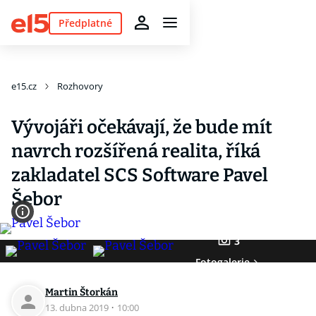
Předplatné
e15.cz
Rozhovory
Vývojáři očekávají, že bude mít
navrch rozšířená realita, říká
zakladatel SCS Software Pavel
Šebor
3
Fotogalerie
Martin Štorkán
13. dubna 2019
·
10:00