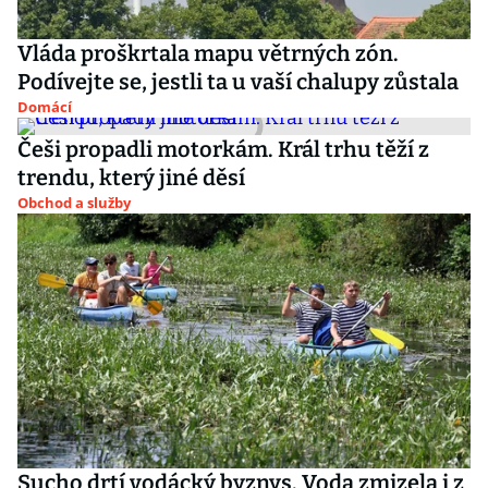
Vláda proškrtala mapu větrných zón.
Podívejte se, jestli ta u vaší chalupy zůstala
Domácí
Češi propadli motorkám. Král trhu těží z
trendu, který jiné děsí
Obchod a služby
Sucho drtí vodácký byznys. Voda zmizela i z