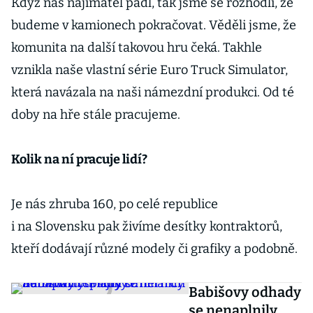
Když náš najímatel padl, tak jsme se rozhodli, že
budeme v kamionech pokračovat. Věděli jsme, že
komunita na další takovou hru čeká. Takhle
vznikla naše vlastní série Euro Truck Simulator,
která navázala na naši námezdní produkci. Od té
doby na hře stále pracujeme.
Kolik na ní pracuje lidí?
Je nás zhruba 160, po celé republice
i na Slovensku pak živíme desítky kontraktorů,
kteří dodávají různé modely či grafiky a podobně.
Babišovy odhady
se nenaplnily.