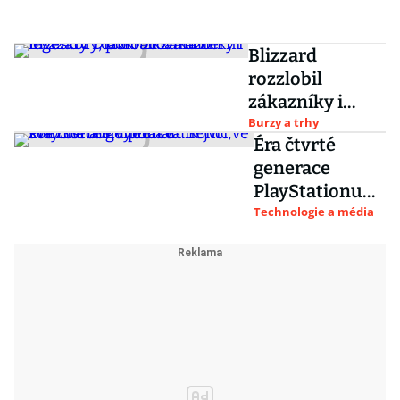
Blizzard
rozzlobil
zákazníky i
investory,
Burzy a trhy
Éra čtvrté
pokračování
generace
herní legendy
PlayStationu
Diablo zklamalo
pomalu končí,
Technologie a média
konzole ale
vydělává nejvíc
ve své historii