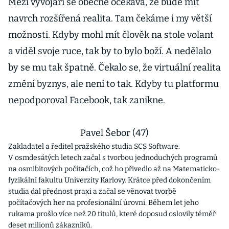
Mezi vývojáři se obecně očekává, že bude mít
navrch rozšířená realita. Tam čekáme i my větší
možnosti. Kdyby mohl mít člověk na stole volant
a viděl svoje ruce, tak by to bylo boží. A nedělalo
by se mu tak špatně. Čekalo se, že virtuální realita
změní byznys, ale není to tak. Kdyby tu platformu
nepodporoval Facebook, tak zanikne.
Pavel Šebor (47)
Zakladatel a ředitel pražského studia SCS Software.
V osmdesátých letech začal s tvorbou jednoduchých programů
na osmibitových počítačích, což ho přivedlo až na Matematicko-
fyzikální fakultu Univerzity Karlovy. Krátce před dokončením
studia dal přednost praxi a začal se věnovat tvorbě
počítačových her na profesionální úrovni. Během let jeho
rukama prošlo více než 20 titulů, které doposud oslovily téměř
deset milionů zákazníků.