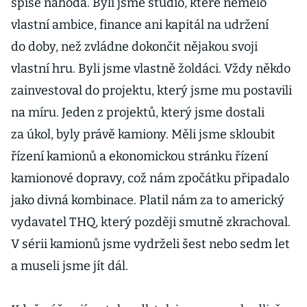
spíše náhoda. Byli jsme studio, které nemělo
vlastní ambice, finance ani kapitál na udržení
do doby, než zvládne dokončit nějakou svoji
vlastní hru. Byli jsme vlastně žoldáci. Vždy někdo
zainvestoval do projektu, který jsme mu postavili
na míru. Jeden z projektů, který jsme dostali
za úkol, byly právě kamiony. Měli jsme skloubit
řízení kamionů a ekonomickou stránku řízení
kamionové dopravy, což nám zpočátku připadalo
jako divná kombinace. Platil nám za to americký
vydavatel THQ, který později smutně zkrachoval.
V sérii kamionů jsme vydrželi šest nebo sedm let
a museli jsme jít dál.