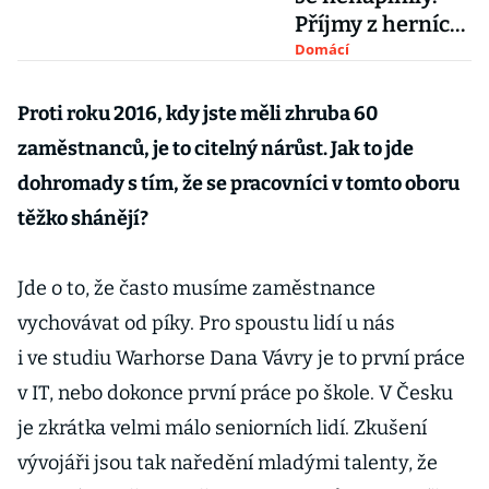
Příjmy z herních
automatů spadly
Domácí
o miliardy
Proti roku 2016, kdy jste měli zhruba 60
zaměstnanců, je to citelný nárůst. Jak to jde
dohromady s tím, že se pracovníci v tomto oboru
těžko shánějí?
Jde o to, že často musíme zaměstnance
vychovávat od píky. Pro spoustu lidí u nás
i ve studiu Warhorse Dana Vávry je to první práce
v IT, nebo dokonce první práce po škole. V Česku
je zkrátka velmi málo seniorních lidí. Zkušení
vývojáři jsou tak naředění mladými talenty, že