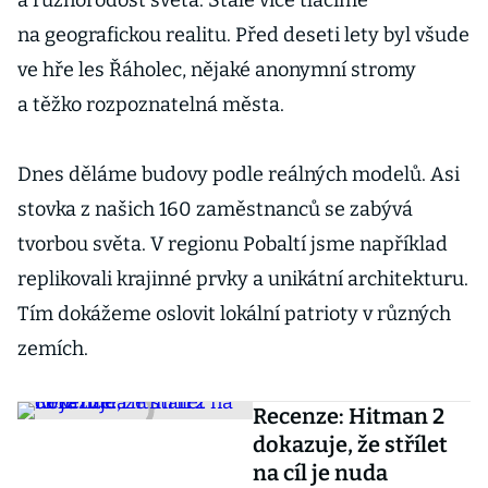
a různorodost světa. Stále více tlačíme
na geografickou realitu. Před deseti lety byl všude
ve hře les Řáholec, nějaké anonymní stromy
a těžko rozpoznatelná města.
Dnes děláme budovy podle reálných modelů. Asi
stovka z našich 160 zaměstnanců se zabývá
tvorbou světa. V regionu Pobaltí jsme například
replikovali krajinné prvky a unikátní architekturu.
Tím dokážeme oslovit lokální patrioty v různých
zemích.
Recenze: Hitman 2
dokazuje, že střílet
na cíl je nuda