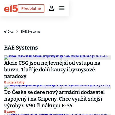
Předplatné
e15.cz
BAE Systems
BAE Systems
Akcie CSG jsou nejlevnější od vstupu na
burzu. Tlačí je dolů kauzy i byznysové
paradoxy
Burzy a trhy
Do Česka se dere nový armádní dodavatel
napojený i na Gripeny. Chce využít zdejší
výroby CV90 či nákupu F-35
Byznys