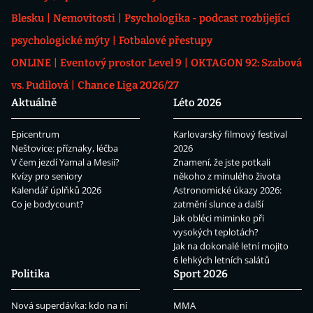
Blesku
Nemovitosti
Psychologika - podcast rozbíjející
psychologické mýty
Fotbalové přestupy
ONLINE
Eventový prostor Level 9
OKTAGON 92: Szabová
vs. Pudilová
Chance Liga 2026/27
Aktuálně
Léto 2026
Epicentrum
Karlovarský filmový festival
Neštovice: příznaky, léčba
2026
V čem jezdí Yamal a Mesii?
Znamení, že jste potkali
Kvízy pro seniory
někoho z minulého života
Kalendář úplňků 2026
Astronomické úkazy 2026:
Co je bodycount?
zatmění slunce a další
Jak obléci miminko při
vysokých teplotách?
Jak na dokonalé letní mojito
6 lehkých letních salátů
Politika
Sport 2026
Nová superdávka: kdo na ní
MMA