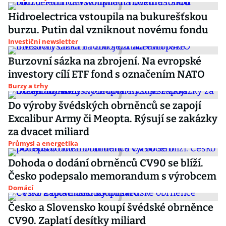
Hidroelectrica vstoupila na bukurešťskou
burzu. Putin dal vzniknout novému fondu
Investiční newsletter
Burzovní sázka na zbrojení. Na evropské
investory cílí ETF fond s označením NATO
Burzy a trhy
Do výroby švédských obrněnců se zapojí
Excalibur Army či Meopta. Rýsují se zakázky
za dvacet miliard
Průmysl a energetika
Dohoda o dodání obrněnců CV90 se blíží.
Česko podepsalo memorandum s výrobcem
Domácí
Česko a Slovensko koupí švédské obrněnce
CV90. Zaplatí desítky miliard