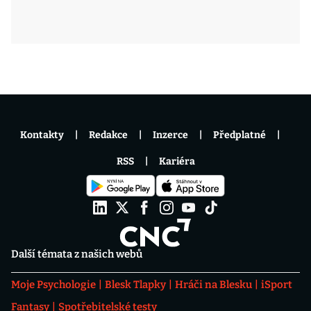
Kontakty
Redakce
Inzerce
Předplatné
RSS
Kariéra
Další témata z našich webů
Moje Psychologie
Blesk Tlapky
Hráči na Blesku
iSport
Fantasy
Spotřebitelské testy