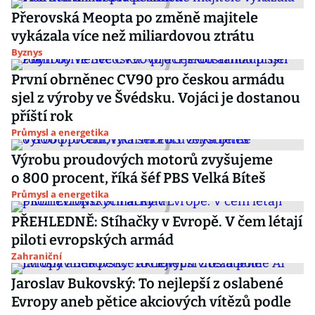
Přerovská Meopta po změně majitele
vykázala více než miliardovou ztrátu
Byznys
První obrněnec CV90 pro českou armádu
sjel z výroby ve Švédsku. Vojáci je dostanou
příští rok
Průmysl a energetika
Výrobu proudových motorů zvyšujeme
o 800 procent, říká šéf PBS Velká Bíteš
Průmysl a energetika
PŘEHLEDNĚ: Stíhačky v Evropě. V čem létají
piloti evropských armád
Zahraniční
Jaroslav Bukovský: To nejlepší z oslabené
Evropy aneb pětice akciových vítězů podle