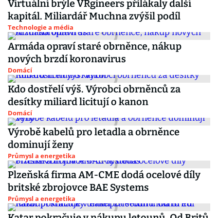
Virtuální brýle VRgineers přilákaly další
kapitál. Miliardář Muchna zvýšil podíl
Technologie a média
Armáda opraví staré obrněnce, nákup
nových brzdí koronavirus
Domácí
Kdo dostřelí výš. Výrobci obrněnců za
desítky miliard licitují o kanon
Domácí
Výrobě kabelů pro letadla a obrněnce
dominují ženy
Průmysl a energetika
Plzeňská firma AM-CME dodá ocelové díly
britské zbrojovce BAE Systems
Průmysl a energetika
Katar pokračuje v nákupu letounů. Od Britů