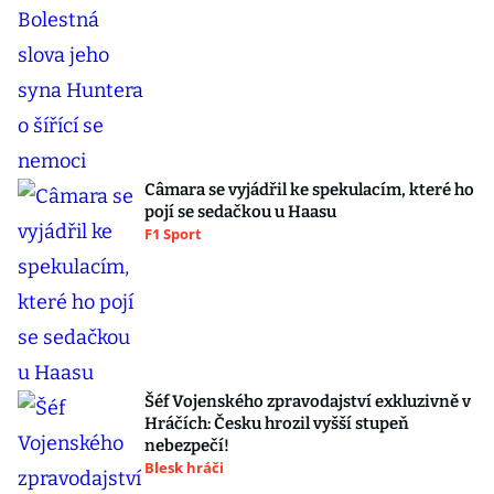
Câmara se vyjádřil ke spekulacím, které ho
pojí se sedačkou u Haasu
F1 Sport
Šéf Vojenského zpravodajství exkluzivně v
Hráčích: Česku hrozil vyšší stupeň
nebezpečí!
Blesk hráči