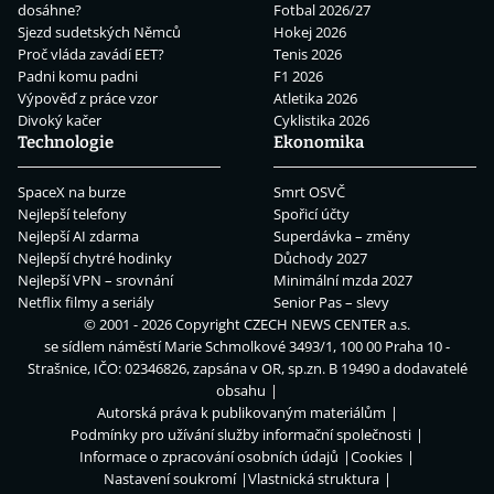
dosáhne?
Fotbal 2026/27
Sjezd sudetských Němců
Hokej 2026
Proč vláda zavádí EET?
Tenis 2026
Padni komu padni
F1 2026
Výpověď z práce vzor
Atletika 2026
Divoký kačer
Cyklistika 2026
Technologie
Ekonomika
SpaceX na burze
Smrt OSVČ
Nejlepší telefony
Spořicí účty
Nejlepší AI zdarma
Superdávka – změny
Nejlepší chytré hodinky
Důchody 2027
Nejlepší VPN – srovnání
Minimální mzda 2027
Netflix filmy a seriály
Senior Pas – slevy
© 2001 - 2026 Copyright
CZECH NEWS CENTER a.s.
se sídlem náměstí Marie Schmolkové 3493/1, 100 00 Praha 10 -
Strašnice, IČO: 02346826, zapsána v OR, sp.zn. B 19490 a dodavatelé
obsahu
Autorská práva k publikovaným materiálům
Podmínky pro užívání služby informační společnosti
Informace o zpracování osobních údajů
Cookies
Nastavení soukromí
Vlastnická struktura