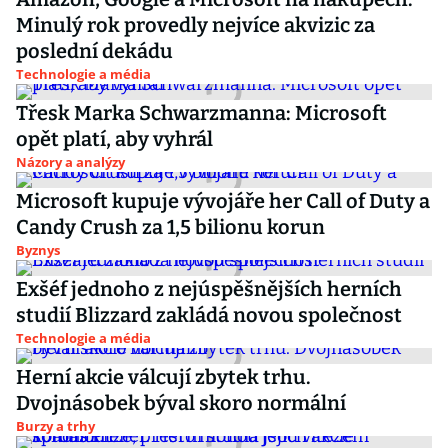
Minulý rok provedly nejvíce akvizic za
poslední dekádu
Technologie a média
Třesk Marka Schwarzmanna: Microsoft
opět platí, aby vyhrál
Názory a analýzy
Microsoft kupuje vývojáře her Call of Duty a
Candy Crush za 1,5 bilionu korun
Byznys
Exšéf jednoho z nejúspěšnějších herních
studií Blizzard zakládá novou společnost
Technologie a média
Herní akcie válcují zbytek trhu.
Dvojnásobek býval skoro normální
Burzy a trhy