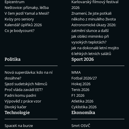
Epicentrum
Karlovarský filmový festival
Neštovice: příznaky, léčba
2026
V čem jezdí Yamal a Mesii?
Znamení, že jste potkali
Kvízy pro seniory
někoho z minulého života
Kalendář úplňků 2026
Astronomické úkazy 2026:
Co je bodycount?
zatmění slunce a další
Jak obléci miminko při
vysokých teplotách?
Jak na dokonalé letní mojito
6 lehkých letních salátů
Politika
Sport 2026
Nová superdávka: kdo na ní
MMA
dosáhne?
Fotbal 2026/27
Sjezd sudetských Němců
Hokej 2026
Proč vláda zavádí EET?
Tenis 2026
Padni komu padni
F1 2026
Výpověď z práce vzor
Atletika 2026
Divoký kačer
Cyklistika 2026
Technologie
Ekonomika
SpaceX na burze
Smrt OSVČ