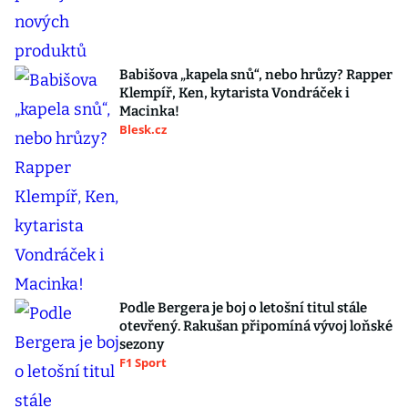
Babišova „kapela snů“, nebo hrůzy? Rapper
Klempíř, Ken, kytarista Vondráček i
Macinka!
Blesk.cz
Podle Bergera je boj o letošní titul stále
otevřený. Rakušan připomíná vývoj loňské
sezony
F1 Sport