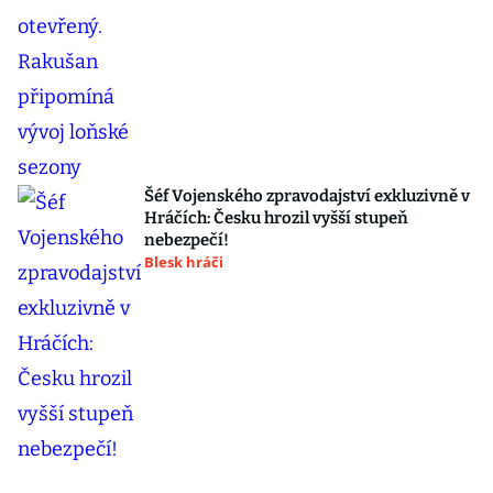
Šéf Vojenského zpravodajství exkluzivně v
Hráčích: Česku hrozil vyšší stupeň
nebezpečí!
Blesk hráči