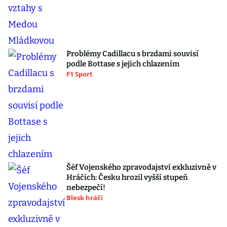
Problémy Cadillacu s brzdami souvisí
podle Bottase s jejich chlazením
F1 Sport
Šéf Vojenského zpravodajství exkluzivně v
Hráčích: Česku hrozil vyšší stupeň
nebezpečí!
Blesk hráči