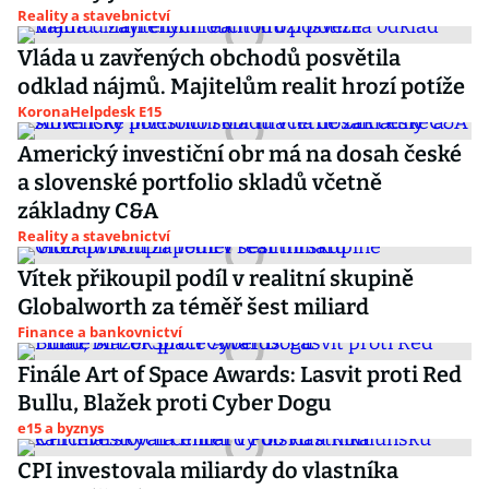
Reality a stavebnictví
Vláda u zavřených obchodů posvětila
odklad nájmů. Majitelům realit hrozí potíže
KoronaHelpdesk E15
Americký investiční obr má na dosah české
a slovenské portfolio skladů včetně
základny C&A
Reality a stavebnictví
Vítek přikoupil podíl v realitní skupině
Globalworth za téměř šest miliard
Finance a bankovnictví
Finále Art of Space Awards: Lasvit proti Red
Bullu, Blažek proti Cyber Dogu
e15 a byznys
CPI investovala miliardy do vlastníka