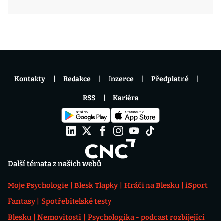
Kontakty
Redakce
Inzerce
Předplatné
RSS
Kariéra
Další témata z našich webů
Moje Psychologie
Blesk Tlapky
Hráči na Blesku
iSport
Fantasy
Spotřebitelské testy
Blesku
Nemovitosti
Psychologika - podcast rozbíjející