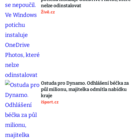
nelze odinstalovat
Živě.cz
Ostuda pro Dynamo. Odhlášení béčka za
půl milionu, majitelka odmítla nabídku
kraje
iSport.cz