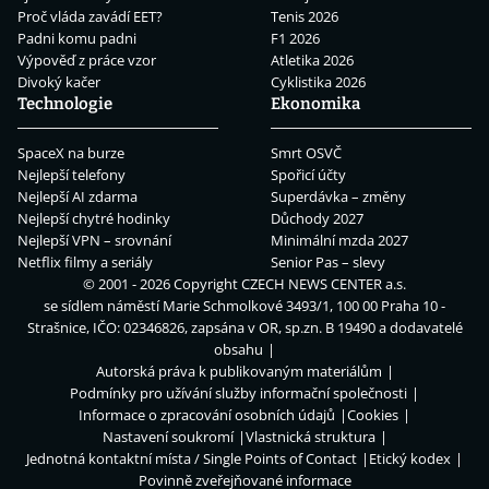
Proč vláda zavádí EET?
Tenis 2026
Padni komu padni
F1 2026
Výpověď z práce vzor
Atletika 2026
Divoký kačer
Cyklistika 2026
Technologie
Ekonomika
SpaceX na burze
Smrt OSVČ
Nejlepší telefony
Spořicí účty
Nejlepší AI zdarma
Superdávka – změny
Nejlepší chytré hodinky
Důchody 2027
Nejlepší VPN – srovnání
Minimální mzda 2027
Netflix filmy a seriály
Senior Pas – slevy
© 2001 - 2026 Copyright
CZECH NEWS CENTER a.s.
se sídlem náměstí Marie Schmolkové 3493/1, 100 00 Praha 10 -
Strašnice, IČO: 02346826, zapsána v OR, sp.zn. B 19490 a dodavatelé
obsahu
Autorská práva k publikovaným materiálům
Podmínky pro užívání služby informační společnosti
Informace o zpracování osobních údajů
Cookies
Nastavení soukromí
Vlastnická struktura
Jednotná kontaktní místa / Single Points of Contact
Etický kodex
Povinně zveřejňované informace