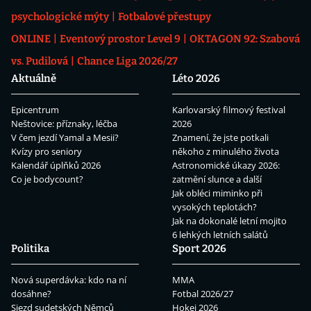
psychologické mýty
Fotbalové přestupy
ONLINE
Eventový prostor Level 9
OKTAGON 92: Szabová
vs. Pudilová
Chance Liga 2026/27
Aktuálně
Léto 2026
Epicentrum
Karlovarský filmový festival
Neštovice: příznaky, léčba
2026
V čem jezdí Yamal a Mesii?
Znamení, že jste potkali
Kvízy pro seniory
někoho z minulého života
Kalendář úplňků 2026
Astronomické úkazy 2026:
Co je bodycount?
zatmění slunce a další
Jak obléci miminko při
vysokých teplotách?
Jak na dokonalé letní mojito
6 lehkých letních salátů
Politika
Sport 2026
Nová superdávka: kdo na ní
MMA
dosáhne?
Fotbal 2026/27
Sjezd sudetských Němců
Hokej 2026