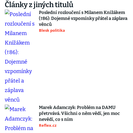
Články z jiných titulů
Poslední rozloučení s Milanem Knížákem
(†86): Dojemné vzpomínky přátel a záplava
věnců
Blesk politika
Marek Adamczyk: Problém na DAMU
přetrvává. Všichni o něm vědí, jen moc
nevědí, co s ním
Reflex.cz