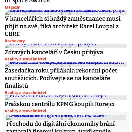
of Space Awards
Magazín
V kancelářích si každý zaměstnanec musí
přijít na své, říká architekt Karel Loupal z
CBRE
Rozhovory
Zdravých kanceláří v Česku přibývá
Reality a stavebnictví
Zasedačka roku přilákala rekordní počet
soutěžících. Podívejte se na kanceláře
finalistů
Reality a stavebnictví
Pražskou centrálu KPMG koupili Korejci
Reality a stavebnictví
Přechodu do digitální ekonomiky brání
zastaralá firemní kultura, tvrdí studie