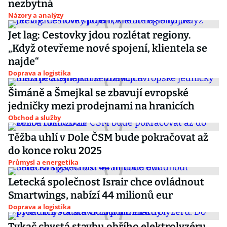
nezbytná
Názory a analýzy
Jet lag: Cestovky jdou rozlétat regiony.
„Když otevřeme nové spojení, klientela se
najde“
Doprava a logistika
Šimáně a Šmejkal se zbavují evropské
jedničky mezi prodejnami na hranicích
Obchod a služby
Těžba uhlí v Dole ČSM bude pokračovat až
do konce roku 2025
Průmysl a energetika
Letecká společnost Israir chce ovládnout
Smartwings, nabízí 44 milionů eur
Doprava a logistika
Tykač chystá stavbu obřího elektrolyzéru.