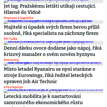
Jet lag: Pražskému letišti utíkají cestující.
Hlavně do Vídně
Doprava a logistika
Majitelé si úpadek svých firem berou příliš
osobně, říká specialista na záchrany firem
PFI Talks
Denní dávku ovoce dodáme jako nápoj, říká
krizový manažer o svém novém byznysu
Potraviny
Místo letadel Ryanairu se nyní staráme o
stroje Eurowings, říká ředitel leteckých
opraven Job Air Technic
e15 a byznys
Letecká mobilita je k nastartování
zamrznutého ekonomického růstu