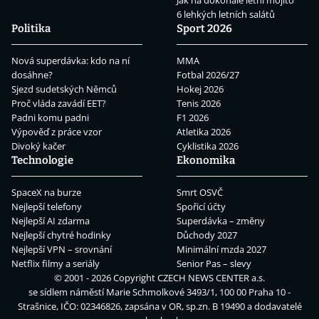
Jak na dokonalé letní mojito
6 lehkých letních salátů
Politika
Sport 2026
Nová superdávka: kdo na ní
MMA
dosáhne?
Fotbal 2026/27
Sjezd sudetských Němců
Hokej 2026
Proč vláda zavádí EET?
Tenis 2026
Padni komu padni
F1 2026
Výpověď z práce vzor
Atletika 2026
Divoký kačer
Cyklistika 2026
Technologie
Ekonomika
SpaceX na burze
Smrt OSVČ
Nejlepší telefony
Spořicí účty
Nejlepší AI zdarma
Superdávka – změny
Nejlepší chytré hodinky
Důchody 2027
Nejlepší VPN – srovnání
Minimální mzda 2027
Netflix filmy a seriály
Senior Pas – slevy
© 2001 - 2026 Copyright
CZECH NEWS CENTER a.s.
se sídlem náměstí Marie Schmolkové 3493/1, 100 00 Praha 10 -
Strašnice, IČO: 02346826, zapsána v OR, sp.zn. B 19490 a dodavatelé