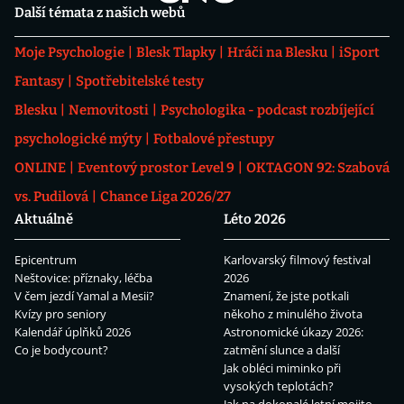
Další témata z našich webů
Moje Psychologie
Blesk Tlapky
Hráči na Blesku
iSport
Fantasy
Spotřebitelské testy
Blesku
Nemovitosti
Psychologika - podcast rozbíjející
psychologické mýty
Fotbalové přestupy
ONLINE
Eventový prostor Level 9
OKTAGON 92: Szabová
vs. Pudilová
Chance Liga 2026/27
Aktuálně
Léto 2026
Epicentrum
Karlovarský filmový festival
Neštovice: příznaky, léčba
2026
V čem jezdí Yamal a Mesii?
Znamení, že jste potkali
Kvízy pro seniory
někoho z minulého života
Kalendář úplňků 2026
Astronomické úkazy 2026:
Co je bodycount?
zatmění slunce a další
Jak obléci miminko při
vysokých teplotách?