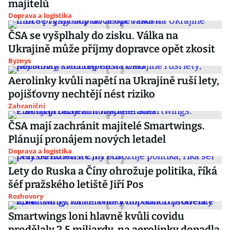
majitelů
Doprava a logistika
ČSA se vyšplhaly do zisku. Válka na
Ukrajině může příjmy dopravce opět zkosit
Byznys
Aerolinky kvůli napětí na Ukrajině ruší lety,
pojišťovny nechtějí nést riziko
Zahraniční
ČSA mají zachránit majitelé Smartwings.
Plánují pronájem nových letadel
Doprava a logistika
Lety do Ruska a Číny ohrožuje politika, říká
šéf pražského letiště Jiří Pos
Rozhovory
Smartwings loni hlavně kvůli covidu
prodělaly 2,5 miliardy, na aerolinky dopadla