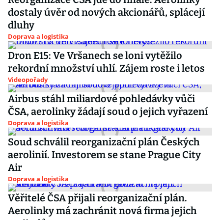
dostaly úvěr od nových akcionářů, splácejí
dluhy
Doprava a logistika
Dron E15: Ve Vršanech se loni vytěžilo
rekordní množství uhlí. Zájem roste i letos
Videopořady
Airbus stáhl miliardové pohledávky vůči
ČSA, aerolinky žádají soud o jejich vyřazení
Doprava a logistika
Soud schválil reorganizační plán Českých
aerolinií. Investorem se stane Prague City
Air
Doprava a logistika
Věřitelé ČSA přijali reorganizační plán.
Aerolinky má zachránit nová firma jejich