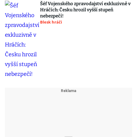
Šéf Vojenského zpravodajství exkluzivně v
Hráčích: Česku hrozil vyšší stupeň
nebezpečí!
Blesk hráči