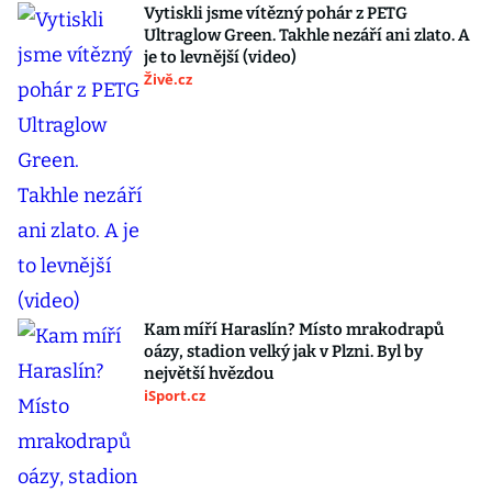
Vytiskli jsme vítězný pohár z PETG
Ultraglow Green. Takhle nezáří ani zlato. A
je to levnější (video)
Živě.cz
Kam míří Haraslín? Místo mrakodrapů
oázy, stadion velký jak v Plzni. Byl by
největší hvězdou
iSport.cz