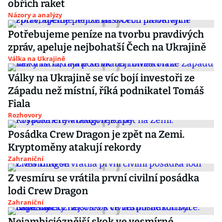
obřích raket
Názory a analýzy
Potřebujeme peníze na tvorbu pravdivých
zpráv, apeluje nejbohatší Čech na Ukrajině
Válka na Ukrajině
Války na Ukrajině se víc bojí investoři ze
Západu než místní, říká podnikatel Tomáš
Fiala
Rozhovory
Posádka Crew Dragon je zpět na Zemi.
Kryptoměny atakují rekordy
Zahraniční
Z vesmíru se vrátila první civilní posádka
lodi Crew Dragon
Zahraniční
Nejambicióznější skok ve vesmírné