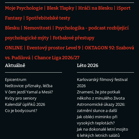
Moje Psychologie
Blesk Tlapky
Hráči na Blesku
iSport
Fantasy
Spotřebitelské testy
Blesku
Nemovitosti
Psychologika - podcast rozbíjející
psychologické mýty
Fotbalové přestupy
ONLINE
Eventový prostor Level 9
OKTAGON 92: Szabová
vs. Pudilová
Chance Liga 2026/27
Aktuálně
Léto 2026
Epicentrum
Karlovarský filmový festival
Neštovice: příznaky, léčba
2026
V čem jezdí Yamal a Mesii?
Znamení, že jste potkali
Kvízy pro seniory
někoho z minulého života
Kalendář úplňků 2026
Astronomické úkazy 2026:
Co je bodycount?
zatmění slunce a další
Jak obléci miminko při
vysokých teplotách?
Jak na dokonalé letní mojito
6 lehkých letních salátů