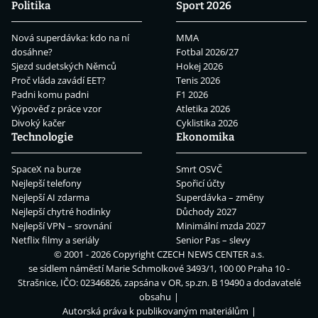
Politika
Sport 2026
Nová superdávka: kdo na ní
MMA
dosáhne?
Fotbal 2026/27
Sjezd sudetských Němců
Hokej 2026
Proč vláda zavádí EET?
Tenis 2026
Padni komu padni
F1 2026
Výpověď z práce vzor
Atletika 2026
Divoký kačer
Cyklistika 2026
Technologie
Ekonomika
SpaceX na burze
Smrt OSVČ
Nejlepší telefony
Spořicí účty
Nejlepší AI zdarma
Superdávka – změny
Nejlepší chytré hodinky
Důchody 2027
Nejlepší VPN – srovnání
Minimální mzda 2027
Netflix filmy a seriály
Senior Pas – slevy
© 2001 - 2026 Copyright
CZECH NEWS CENTER a.s.
se sídlem náměstí Marie Schmolkové 3493/1, 100 00 Praha 10 -
Strašnice, IČO: 02346826, zapsána v OR, sp.zn. B 19490 a dodavatelé
obsahu
Autorská práva k publikovaným materiálům