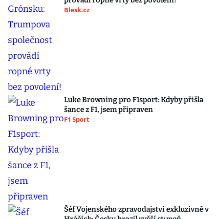
provádí ropné vrty bez povolení!
Blesk.cz
Luke Browning pro F1sport: Kdyby přišla
šance z F1, jsem připraven
F1 Sport
Šéf Vojenského zpravodajství exkluzivně v