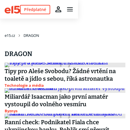
Předplatné
e15.cz
DRAGON
DRAGON
Tipy pro Aleše Svobodu? Žádné vrtění na
toaletě a jídlo s sebou, říká astronautka
Technologie a média
Miliardář Isaacman jako první amatér
vystoupil do volného vesmíru
Byznys
Ranní check: Podnikatel Fiala chce
ukrajinskou banku. Rohlik smí převzít