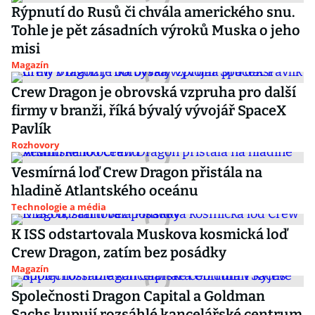
Rýpnutí do Rusů či chvála amerického snu.
Tohle je pět zásadních výroků Muska o jeho
misi
Magazín
Crew Dragon je obrovská vzpruha pro další
firmy v branži, říká bývalý vývojář SpaceX
Pavlík
Rozhovory
Vesmírná loď Crew Dragon přistála na
hladině Atlantského oceánu
Technologie a média
K ISS odstartovala Muskova kosmická loď
Crew Dragon, zatím bez posádky
Magazín
Společnosti Dragon Capital a Goldman
Sachs kupují rozsáhlé kancelářské centrum