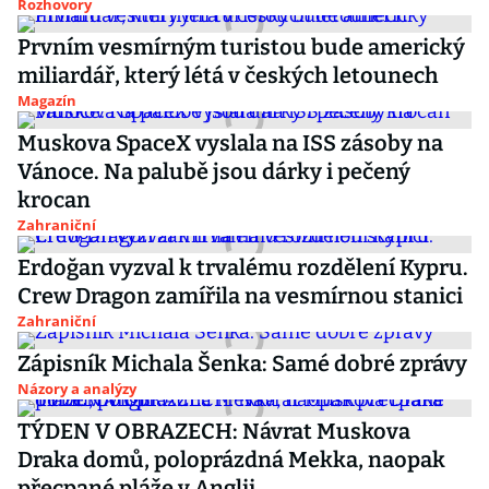
Rozhovory
Prvním vesmírným turistou bude americký
miliardář, který létá v českých letounech
Magazín
Muskova SpaceX vyslala na ISS zásoby na
Vánoce. Na palubě jsou dárky i pečený
krocan
Zahraniční
Erdoğan vyzval k trvalému rozdělení Kypru.
Crew Dragon zamířila na vesmírnou stanici
Zahraniční
Zápisník Michala Šenka: Samé dobré zprávy
Názory a analýzy
TÝDEN V OBRAZECH: Návrat Muskova
Draka domů, poloprázdná Mekka, naopak
přecpané pláže v Anglii