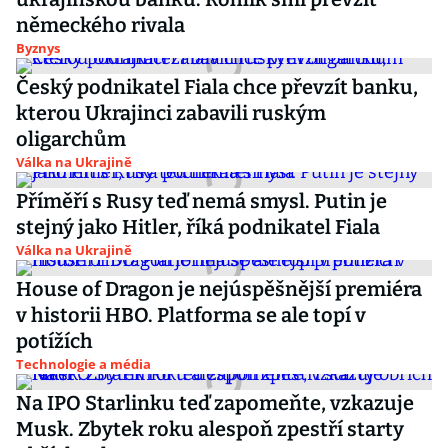
německého rivala
Byznys
Český podnikatel Fiala chce převzít banku,
kterou Ukrajinci zabavili ruským
oligarchům
Válka na Ukrajině
Příměří s Rusy teď nemá smysl. Putin je
stejný jako Hitler, říká podnikatel Fiala
Válka na Ukrajině
House of Dragon je nejúspěšnější premiéra
v historii HBO. Platforma se ale topí v
potížích
Technologie a média
Na IPO Starlinku teď zapomeňte, vzkazuje
Musk. Zbytek roku alespoň zpestří starty