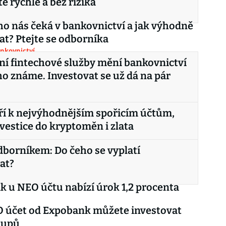
e rychle a bez rizika
o nás čeká v bankovnictví a jak výhodně
at? Ptejte se odborníka
ankovnictví
ní fintechové služby mění bankovnictví
 ho známe. Investovat se už dá na pár
ří k nejvýhodnějším spořicím účtům,
nvestice do kryptoměn i zlata
dborníkem: Do čeho se vyplatí
at?
 u NEO účtu nabízí úrok 1,2 procenta
O účet od Expobank můžete investovat
-upů