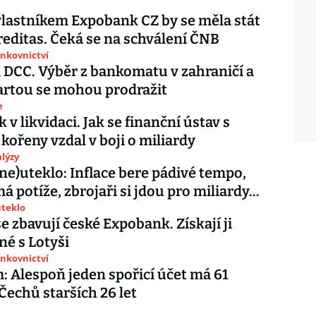
astníkem Expobank CZ by se měla stát
editas. Čeká se na schválení ČNB
ankovnictví
 DCC. Výběr z bankomatu v zahraničí a
artou se mohou prodražit
e
v likvidaci. Jak se finanční ústav s
kořeny vzdal v boji o miliardy
lýzy
ne)uteklo: Inflace bere pádivé tempo,
 potíže, zbrojaři si jdou pro miliardy...
uteklo
e zbavují české Expobank. Získají ji
é s Lotyši
ankovnictví
 Alespoň jeden spořicí účet má 61
Čechů starších 26 let