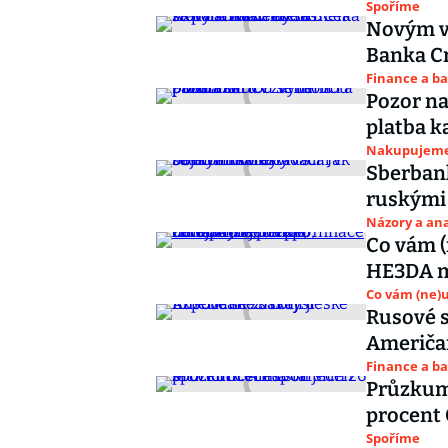
Spoříme
Novým vl
Banka Cr
Finance a b
Pozor na
platba k
Nakupujem
Sberbank 
ruskými 
Názory a ana
Co vám (
HE3DA má
Co vám (ne)
Rusové s
Američan
Finance a b
Průzkum:
procent 
Spoříme