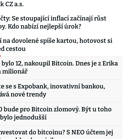
 CZ a.s.
čty: Se stoupající inflací začínají růst
by. Kdo nabízí nejlepší úrok?
tí na dovolené spíše kartou, hotovost si
ed cestou
e
bylo 12, nakoupil Bitcoin. Dnes je z Erika
 milionář
 se s Expobank, inovativní bankou,
ává nové trendy
 bude pro Bitcoin zlomový. Být u toho
bylo jednodušší
nvestovat do bitcoinu? S NEO účtem jej