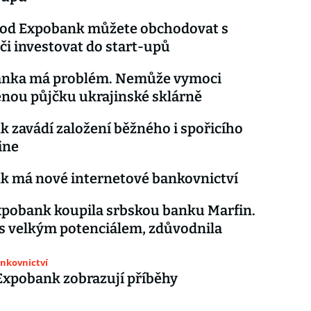
 od Expobank můžete obchodovat s
 či investovat do start-upů
anka má problém. Nemůže vymoci
nou půjčku ukrajinské sklárně
 zavádí založení běžného i spořicího
ine
k má nové internetové bankovnictví
pobank koupila srbskou banku Marfin.
h s velkým potenciálem, zdůvodnila
ankovnictví
Expobank zobrazují příběhy