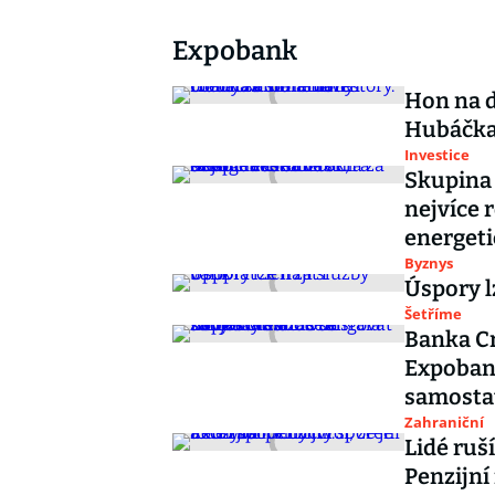
Expobank
Hon na d
Hubáčka 
Investice
Skupina 
nejvíce 
energeti
Byznys
Úspory l
Šetříme
Banka Cr
Expoban
samosta
Zahraniční
Lidé ruší
Penzijní 