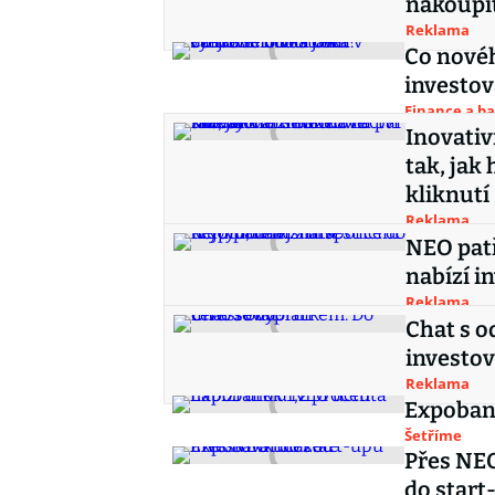
nakoupít
Reklama
Co novéh
investov
Finance a b
Inovativ
tak, jak
kliknutí
Reklama
NEO pat
nabízí i
Reklama
Chat s o
investov
Reklama
Expobank
Šetříme
Přes NE
do start