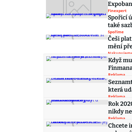
Expobank
Finexpert
Spořicí ú
také saz
Spoříme
Češi pla
mění př
Nakupujem
Když mu 
Finmana
Reklama
Seznamte
která ud
Reklama
Rok 2020
nikdy ne
Reklama
Chcete i