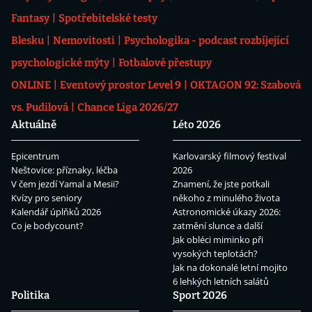
Fantasy
Spotřebitelské testy
Blesku
Nemovitosti
Psychologika - podcast rozbíjející
psychologické mýty
Fotbalové přestupy
ONLINE
Eventový prostor Level 9
OKTAGON 92: Szabová
vs. Pudilová
Chance Liga 2026/27
Aktuálně
Léto 2026
Epicentrum
Karlovarský filmový festival
Neštovice: příznaky, léčba
2026
V čem jezdí Yamal a Mesii?
Znamení, že jste potkali
Kvízy pro seniory
někoho z minulého života
Kalendář úplňků 2026
Astronomické úkazy 2026:
Co je bodycount?
zatmění slunce a další
Jak obléci miminko při
vysokých teplotách?
Jak na dokonalé letní mojito
6 lehkých letních salátů
Politika
Sport 2026