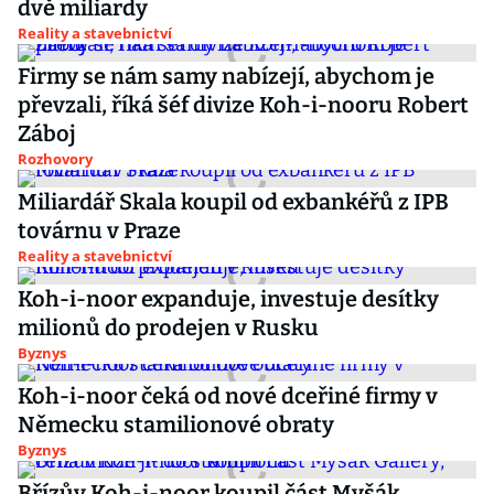
dvě miliardy
Reality a stavebnictví
Firmy se nám samy nabízejí, abychom je
převzali, říká šéf divize Koh-i-nooru Robert
Záboj
Rozhovory
Miliardář Skala koupil od exbankéřů z IPB
továrnu v Praze
Reality a stavebnictví
Koh-i-noor expanduje, investuje desítky
milionů do prodejen v Rusku
Byznys
Koh-i-noor čeká od nové dceřiné firmy v
Německu stamilionové obraty
Byznys
Břízův Koh-i-noor koupil část Myšák