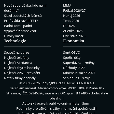
Nová superdávka: kdo na ní
MMA
dosáhne?
Fotbal 2026/27
Sjezd sudetských Němců
Hokej 2026
Proč vláda zavádí EET?
Tenis 2026
Padni komu padni
F1 2026
Výpověď z práce vzor
Atletika 2026
Divoký kačer
Cyklistika 2026
Technologie
Ekonomika
SpaceX na burze
Smrt OSVČ
Nejlepší telefony
Spořicí účty
Nejlepší AI zdarma
Superdávka – změny
Nejlepší chytré hodinky
Důchody 2027
Nejlepší VPN – srovnání
Minimální mzda 2027
Netflix filmy a seriály
Senior Pas – slevy
© 2001 - 2026 Copyright
CZECH NEWS CENTER a.s.
se sídlem náměstí Marie Schmolkové 3493/1, 100 00 Praha 10 -
Strašnice, IČO: 02346826, zapsána v OR, sp.zn. B 19490 a dodavatelé
obsahu
Autorská práva k publikovaným materiálům
Podmínky pro užívání služby informační společnosti
Informace o zpracování osobních údajů
Cookies