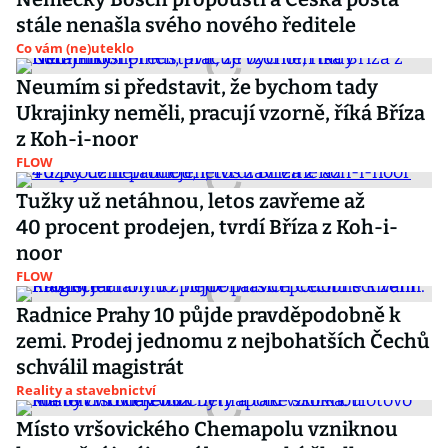
stále nenašla svého nového ředitele
Co vám (ne)uteklo
Neumím si představit, že bychom tady
Ukrajinky neměli, pracují vzorně, říká Bříza
z Koh-i-noor
FLOW
Tužky už netáhnou, letos zavřeme až
40 procent prodejen, tvrdí Bříza z Koh-i-
noor
FLOW
Radnice Prahy 10 půjde pravděpodobně k
zemi. Prodej jednomu z nejbohatších Čechů
schválil magistrát
Reality a stavebnictví
Místo vršovického Chemapolu vzniknou