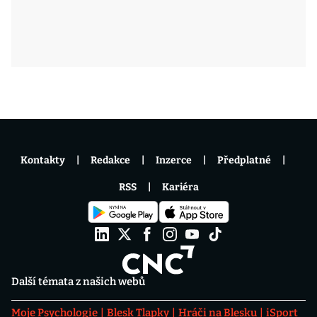
Kontakty
Redakce
Inzerce
Předplatné
RSS
Kariéra
Další témata z našich webů
Moje Psychologie
Blesk Tlapky
Hráči na Blesku
iSport