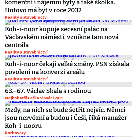
komerční i nájemní byty a také školka.
Hotovo má být v roce 2032
Reality a stavebnictví
Koh-i-noor kupuje secesní palác na
Václavském náměstí, vznikne tam nová
centrála
Reality a stavebnictví
Koh-i-noor čekají velké změny. PSN získala
povolení na konverzi areálu
Reality a stavebnictví
63.–67. Václav Skala s rodinou
Nejbohatší Češi a Slováci 2025
Mzdy, na nich se bude šetřit nejvíc. Němci
jsou nervózní a budou i Češi, říká manažer
Koh-i-nooru
Rozhovory