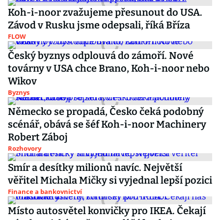
Koh-i-noor zvažujeme přesunout do USA.
Závod v Rusku jsme odepsali, říká Bříza
FLOW
Český byznys odplouvá do zámoří. Nové
továrny v USA chce Brano, Koh-i-noor nebo
Wikov
Byznys
Německo se propadá, Česko čeká podobný
scénář, obává se šéf Koh-i-noor Machinery
Robert Záboj
Rozhovory
Smír a desítky milionů navíc. Největší
věřitel Michala Mičky si vyjednal lepší pozici
Finance a bankovnictví
Místo autosvětel konvičky pro IKEA. Čekají