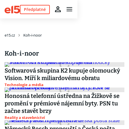
Předplatné
e15.cz
Koh-i-noor
Koh-i-noor
Softwarová skupina K2 kupuje olomoucký
Vision. Míří k miliardovému obratu
Technologie a média
Honosná telefonní ústředna na Žižkově se
promění v prémiové nájemní byty. PSN tu
začne stavět brzy
Reality a stavebnictví
Německý Bosch propouští a Česká pošta