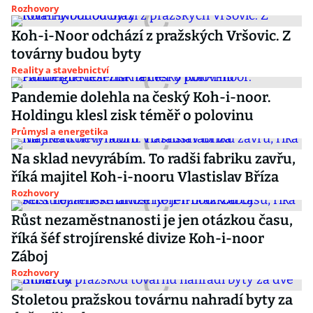
Rozhovory
Koh-i-Noor odchází z pražských Vršovic. Z
továrny budou byty
Reality a stavebnictví
Pandemie dolehla na český Koh-i-noor.
Holdingu klesl zisk téměř o polovinu
Průmysl a energetika
Na sklad nevyrábím. To radši fabriku zavřu,
říká majitel Koh-i-nooru Vlastislav Bříza
Rozhovory
Růst nezaměstnanosti je jen otázkou času,
říká šéf strojírenské divize Koh-i-noor
Záboj
Rozhovory
Stoletou pražskou továrnu nahradí byty za