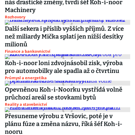
nás drastické změny, tvrdí šéf Koh-i-noor
Machinery
Rozhovory
Další sekera i příslib vyšších příjmů. Z více
než miliardy Mička splatí jen nižší desítky
milionů
Finance a bankovnictví
Koh-i-noor loni zdvojnásobil zisk, výroba
pro automobilky ale spadla až o čtvrtinu
Průmysl a energetika
Opevněnou Koh-i-Noorku vystřídá volně
průchozí areál se stovkami bytů
Reality a stavebnictví
Přesuneme výrobu z Vršovic, poté je v
plánu fúze a změna názvu, říká šéf Koh-i-
nooru