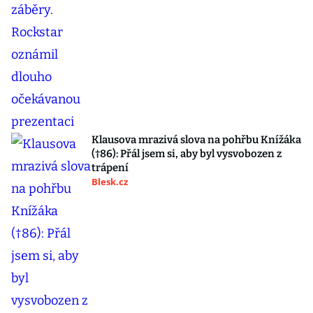
Klausova mrazivá slova na pohřbu Knížáka
(†86): Přál jsem si, aby byl vysvobozen z
trápení
Blesk.cz