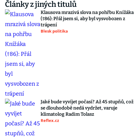
Články z jiných titulů
Klausova mrazivá slova na pohřbu Knížáka
(†86): Přál jsem si, aby byl vysvobozen z
trápení
Blesk politika
Jaké bude vyvíjet počasí? Až 45 stupňů, což
se dlouhodobě nedá vydržet, varuje
klimatolog Radim Tolasz
Reflex.cz