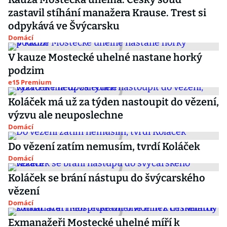
zastavil stíhání manažera Krause. Trest si
odpykává ve Švýcarsku
Domácí
V kauze Mostecké uhelné nastane horký
podzim
e15 Premium
Koláček má už za týden nastoupit do vězení,
výzvu ale neuposlechne
Domácí
Do vězení zatím nemusím, tvrdí Koláček
Domácí
Koláček se brání nástupu do švýcarského
vězení
Domácí
Exmanažeři Mostecké uhelné míří k