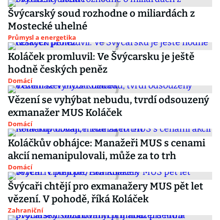
Švýcarský soud rozhodne o miliardách z
Mostecké uhelné
Průmysl a energetika
Koláček promluvil: Ve Švýcarsku je ještě
hodně českých peněz
Domácí
Vězení se vyhýbat nebudu, tvrdí odsouzený
exmanažer MUS Koláček
Domácí
Koláčkův obhájce: Manažeři MUS s cenami
akcií nemanipulovali, může za to trh
Domácí
Švýcaři chtějí pro exmanažery MUS pět let
vězení. V pohodě, říká Koláček
Zahraniční