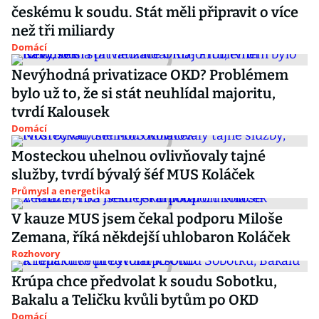
českému k soudu. Stát měli připravit o více
než tři miliardy
Domácí
Nevýhodná privatizace OKD? Problémem
bylo už to, že si stát neuhlídal majoritu,
tvrdí Kalousek
Domácí
Mosteckou uhelnou ovlivňovaly tajné
služby, tvrdí bývalý šéf MUS Koláček
Průmysl a energetika
V kauze MUS jsem čekal podporu Miloše
Zemana, říká někdejší uhlobaron Koláček
Rozhovory
Krúpa chce předvolat k soudu Sobotku,
Bakalu a Teličku kvůli bytům po OKD
Domácí