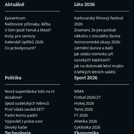
Aktuálně
Léto 2026
Epicentrum
Karlovarský filmový festival
Neštovice: příznaky, léčba
2026
V čem jezdí Yamal a Mesii?
Znamení, že jste potkali
Kvízy pro seniory
někoho z minulého života
Kalendář úplňků 2026
Astronomické úkazy 2026:
Co je bodycount?
zatmění slunce a další
Jak obléci miminko při
vysokých teplotách?
Jak na dokonalé letní mojito
6 lehkých letních salátů
Politika
Sport 2026
Nová superdávka: kdo na ní
MMA
dosáhne?
Fotbal 2026/27
Sjezd sudetských Němců
Hokej 2026
Proč vláda zavádí EET?
Tenis 2026
Padni komu padni
F1 2026
Výpověď z práce vzor
Atletika 2026
Divoký kačer
Cyklistika 2026
Technologie
Ekonomika