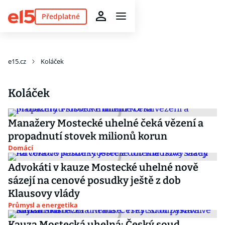
Předplatné
e15.cz
Koláček
Koláček
Manažery Mostecké uhelné čeká vězení a
propadnutí stovek milionů korun
Domácí
Advokáti v kauze Mostecké uhelné nově
sázejí na cenové posudky ještě z dob
Klausovy vlády
Průmysl a energetika
Kauza Mostecká uhelná: Český soud