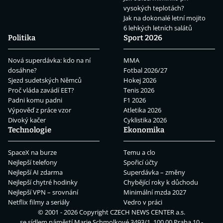
vysokých teplotách?
Jak na dokonalé letní mojito
6 lehkých letních salátů
Politika
Sport 2026
Nová superdávka: kdo na ní
MMA
dosáhne?
Fotbal 2026/27
Sjezd sudetských Němců
Hokej 2026
Proč vláda zavádí EET?
Tenis 2026
Padni komu padni
F1 2026
Výpověď z práce vzor
Atletika 2026
Divoký kačer
Cyklistika 2026
Technologie
Ekonomika
SpaceX na burze
Temu a clo
Nejlepší telefony
Spořicí účty
Nejlepší AI zdarma
Superdávka – změny
Nejlepší chytré hodinky
Chybějící roky k důchodu
Nejlepší VPN – srovnání
Minimální mzda 2027
Netflix filmy a seriály
Vedro v práci
© 2001 - 2026 Copyright
CZECH NEWS CENTER a.s.
se sídlem náměstí Marie Schmolkové 3493/1, 100 00 Praha 10 -