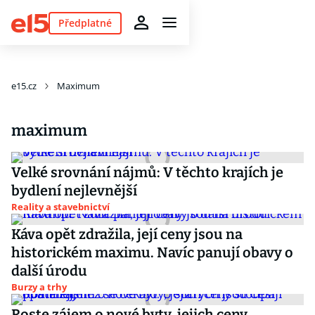
Předplatné
e15.cz
Maximum
maximum
Velké srovnání nájmů: V těchto krajích je
bydlení nejlevnější
Reality a stavebnictví
Káva opět zdražila, její ceny jsou na
historickém maximu. Navíc panují obavy o
další úrodu
Burzy a trhy
Roste zájem o nové byty, jejich ceny