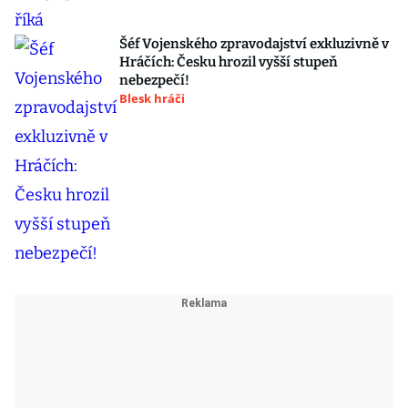
Šéf Vojenského zpravodajství exkluzivně v
Hráčích: Česku hrozil vyšší stupeň
nebezpečí!
Blesk hráči