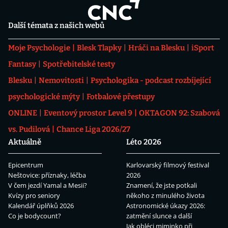
Další témata z našich webů
Moje Psychologie
Blesk Tlapky
Hráči na Blesku
iSport
Fantasy
Spotřebitelské testy
Blesku
Nemovitosti
Psychologika - podcast rozbíjející
psychologické mýty
Fotbalové přestupy
ONLINE
Eventový prostor Level 9
OKTAGON 92: Szabová
vs. Pudilová
Chance Liga 2026/27
Aktuálně
Léto 2026
Epicentrum
Karlovarský filmový festival
Neštovice: příznaky, léčba
2026
V čem jezdí Yamal a Mesii?
Znamení, že jste potkali
Kvízy pro seniory
někoho z minulého života
Kalendář úplňků 2026
Astronomické úkazy 2026:
Co je bodycount?
zatmění slunce a další
Jak obléci miminko při