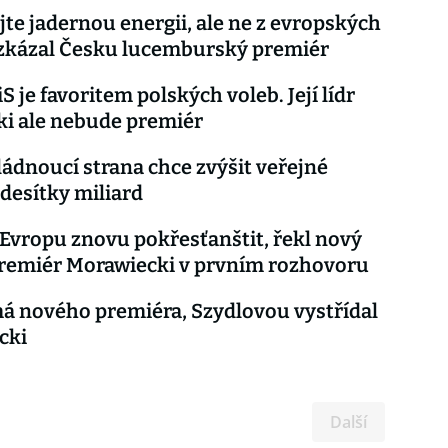
te jadernou energii, ale ne z evropských
vzkázal Česku lucemburský premiér
S je favoritem polských voleb. Její lídr
i ale nebude premiér
ládnoucí strana chce zvýšit veřejné
 desítky miliard
vropu znovu pokřesťanštit, řekl nový
remiér Morawiecki v prvním rozhovoru
á nového premiéra, Szydlovou vystřídal
cki
Další