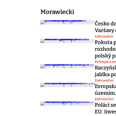
Morawiecki
Česko do
Varšavy
Zahraniční
Pokuta p
rozhodnu
polský 
Průmysl a e
Kaczyńsk
jablka p
Zahraniční
Evropská
územím.
Zahraniční
Poláci s
EU. Inve