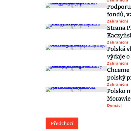
Zahraniční
Podporuj
fondů, 
Zahraniční
Strana Pi
Kaczyńsk
Zahraniční
Polská v
výdaje o
Zahraniční
Chceme E
polský p
Zahraniční
Polsko m
Morawie
Domácí
Předchozí