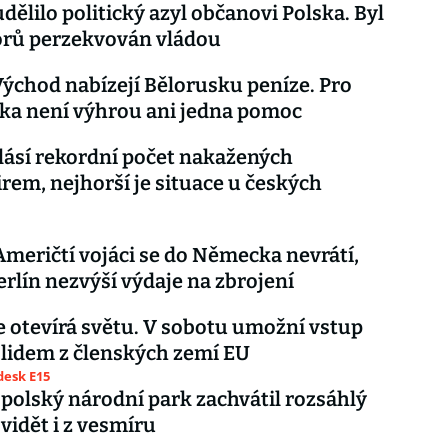
dělilo politický azyl občanovi Polska. Byl
orů perzekvován vládou
Východ nabízejí Bělorusku peníze. Pro
ka není výhrou ani jedna pomoc
lásí rekordní počet nakažených
rem, nejhorší je situace u českých
meričtí vojáci se do Německa nevrátí,
rlín nezvýší výdaje na zbrojení
e otevírá světu. V sobotu umožní vstup
lidem z členských zemí EU
esk E15
 polský národní park zachvátil rozsáhlý
 vidět i z vesmíru