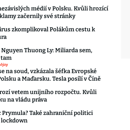
nezávislých médií v Polsku. Kvůli hrozící
eklamy začernily své stránky
rus zkomplikoval Polákům cestu k
ura
 Nguyen Thuong Ly: Miliarda sem,
 tam
lýzy
se na soud, vzkázala šéfka Evropské
olsku a Maďarsku. Tesla posílí v Číně
rozí vetem unijního rozpočtu. Kvůli
u na vládu práva
 Prymula? Také zahraniční politici
í lockdown