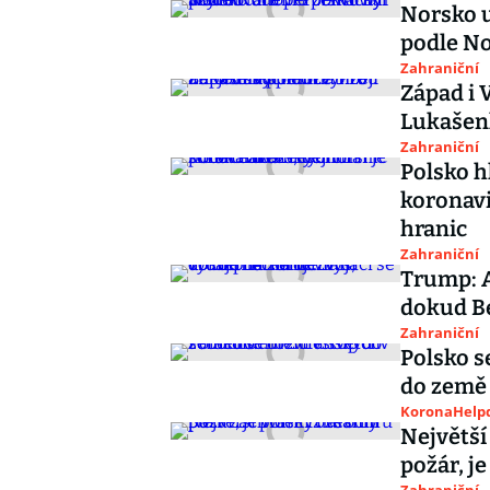
Norsko u
podle N
Zahraniční
Západ i 
Lukašen
Zahraniční
Polsko h
koronavi
hranic
Zahraniční
Trump: A
dokud Be
Zahraniční
Polsko s
do země 
KoronaHelpd
Největší
požár, je