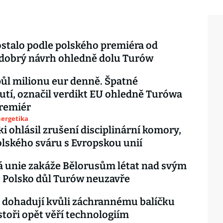
stalo podle polského premiéra od
 dobrý návrh ohledně dolu Turów
ůl milionu eur denně. Špatné
tí, označil verdikt EU ohledně Turówa
premiér
nergetika
i ohlásil zrušení disciplinární komory,
olského sváru s Evropskou unií
 unie zakáže Bělorusům létat nad svým
 Polsko důl Turów neuzavře
e dohadují kvůli záchrannému balíčku
stoři opět věří technologiím