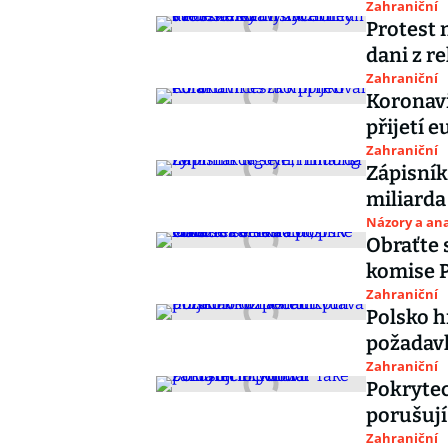
Zahraniční
Protest 
dani z r
Zahraniční
Koronavi
přijetí e
Zahraniční
Zápisník
miliarda
Názory a ana
Obraťte 
komise P
Zahraniční
Polsko h
požadavk
Zahraniční
Pokrytec
porušuj
Zahraniční