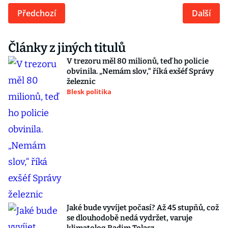
Předchozí
Další
Články z jiných titulů
V trezoru měl 80 milionů, teď ho policie
obvinila. „Nemám slov,“ říká exšéf Správy
železnic
Blesk politika
Jaké bude vyvíjet počasí? Až 45 stupňů, což
se dlouhodobě nedá vydržet, varuje