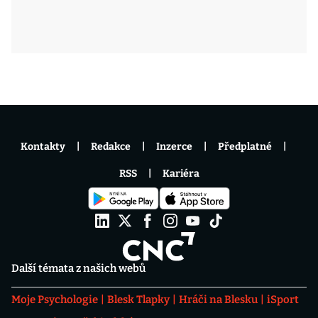
Kontakty
Redakce
Inzerce
Předplatné
RSS
Kariéra
Další témata z našich webů
Moje Psychologie
Blesk Tlapky
Hráči na Blesku
iSport