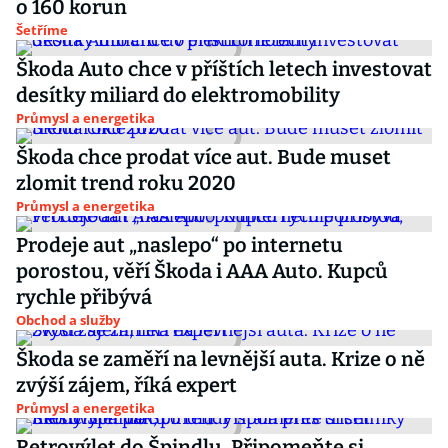
o 160 korun
Šetříme
Škoda Auto chce v příštích letech investovat
desítky miliard do elektromobility
Průmysl a energetika
Škoda chce prodat více aut. Bude muset
zlomit trend roku 2020
Průmysl a energetika
Prodeje aut „naslepo“ po internetu
porostou, věří Škoda i AAA Auto. Kupců
rychle přibývá
Obchod a služby
Škoda se zaměří na levnější auta. Krize o ně
zvýší zájem, říká expert
Průmysl a energetika
Retrovýlet do Špindlu. Připomeňte si