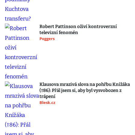
Robert Pattinson oživí kontroverzní
televizní fenomén
Poggers
Klausova mrazivá slova na pohřbu Knížáka
(†86): Přál jsem si, aby byl vysvobozen z
trápení
Blesk.cz