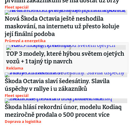
prvním zákazníkům se má dostat už brzy
Fleet speciál
Nová Škoda Octavia ještě neshodila
maskování, na internetu už přesto koluje
její finální podoba
Průmysl a energetika
TOP 3 modely, které hýbou světem ojetých
vozů + 1 tajný tip navrch
Reklama
Škoda Octavia slaví šedesátiny. Slavila
úspěchy v rallye i u zákazníků
Fleet speciál
Škoda hlásí rekordní únor, modelu Kodiaq
meziročně prodala o 500 procent více
Doprava a logistika