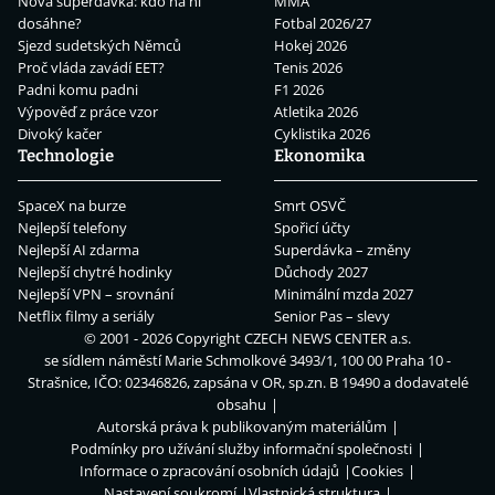
Nová superdávka: kdo na ní
MMA
dosáhne?
Fotbal 2026/27
Sjezd sudetských Němců
Hokej 2026
Proč vláda zavádí EET?
Tenis 2026
Padni komu padni
F1 2026
Výpověď z práce vzor
Atletika 2026
Divoký kačer
Cyklistika 2026
Technologie
Ekonomika
SpaceX na burze
Smrt OSVČ
Nejlepší telefony
Spořicí účty
Nejlepší AI zdarma
Superdávka – změny
Nejlepší chytré hodinky
Důchody 2027
Nejlepší VPN – srovnání
Minimální mzda 2027
Netflix filmy a seriály
Senior Pas – slevy
© 2001 - 2026 Copyright
CZECH NEWS CENTER a.s.
se sídlem náměstí Marie Schmolkové 3493/1, 100 00 Praha 10 -
Strašnice, IČO: 02346826, zapsána v OR, sp.zn. B 19490 a dodavatelé
obsahu
Autorská práva k publikovaným materiálům
Podmínky pro užívání služby informační společnosti
Informace o zpracování osobních údajů
Cookies
Nastavení soukromí
Vlastnická struktura