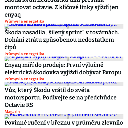
montovat octavie. Z klíčové linky sjíždí jen
enyaq
Průmysl a energetika
Škoda nasadila „šílený sprint“ v továrnách.
Dohání ztrátu způsobenou nedostatkem
čipů
Průmysl a energetika
Enyaq míří do prodeje: První výlučně
elektrická škodovka vyjíždí dobývat Evropu
Průmysl a energetika
Vůz, který Škodu vrátil do světa
motorsportu. Podívejte se na předchůdce
Octavie RS
Magazín
Povinné ručení v březnu v průměru zlevnilo