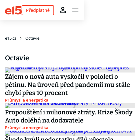
Předplatné
e15.cz
Octavie
Octavie
Zájem o nová auta vyskočil v pololetí o
pětinu. Na úroveň před pandemií mu stále
chybí přes 10 procent
Průmysl a energetika
Propouštění i milionové ztráty. Krize Škody
Auto doléhá na dodavatele
Průmysl a energetika
Škoda kvůli nedostatku dílů přestala