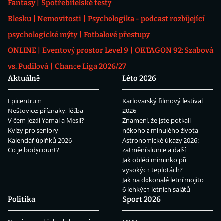
Fantasy
Spotřebitelské testy
Blesku
Nemovitosti
Psychologika - podcast rozbíjející
psychologické mýty
Fotbalové přestupy
ONLINE
Eventový prostor Level 9
OKTAGON 92: Szabová
vs. Pudilová
Chance Liga 2026/27
Aktuálně
Léto 2026
Epicentrum
Karlovarský filmový festival
Neštovice: příznaky, léčba
2026
V čem jezdí Yamal a Mesii?
Znamení, že jste potkali
Kvízy pro seniory
někoho z minulého života
Kalendář úplňků 2026
Astronomické úkazy 2026:
Co je bodycount?
zatmění slunce a další
Jak obléci miminko při
vysokých teplotách?
Jak na dokonalé letní mojito
6 lehkých letních salátů
Politika
Sport 2026