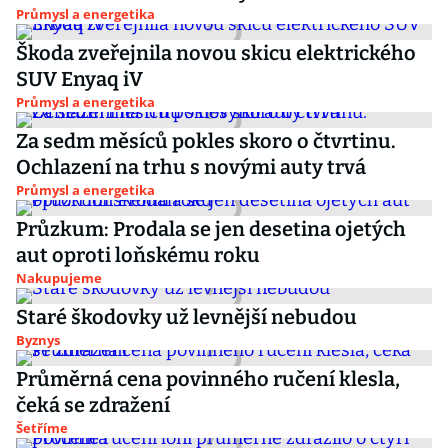
Průmysl a energetika
Škoda zveřejnila novou skicu elektrického
SUV Enyaq iV
Průmysl a energetika
Za sedm měsíců pokles skoro o čtvrtinu.
Ochlazení na trhu s novými auty trvá
Průmysl a energetika
Průzkum: Prodala se jen desetina ojetých
aut oproti loňskému roku
Nakupujeme
Staré škodovky už levnější nebudou
Byznys
Průměrná cena povinného ručení klesla,
čeká se zdražení
Šetříme