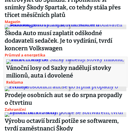
snímky Škody Spartak, co tehdy stála přes
třicet měsíčních platů
Magazín
Škoda Auto musí zaplatit odškodné
dodavateli sedaček. Je to vydírání, tvrdí
koncern Volkswagen
Průmysl a energetika
Vánoční losy od Sazky nadělují stovky
milionů, auta i dovolené
Reklama
Prodeje osobních aut se do srpna propadly
o čtvrtinu
Zahraniční
Výrobu octavií brzdí potíže se softwarem,
tvrdí zaměstnanci Škody