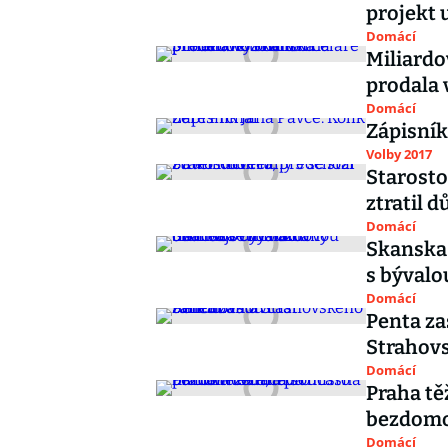
projekt 
Domácí
Miliard
prodala 
Domácí
Zápisník
Volby 2017
Starosto
ztratil 
Domácí
Skanska
s býval
Domácí
Penta za
Strahov
Domácí
Praha tě
bezdomov
Domácí