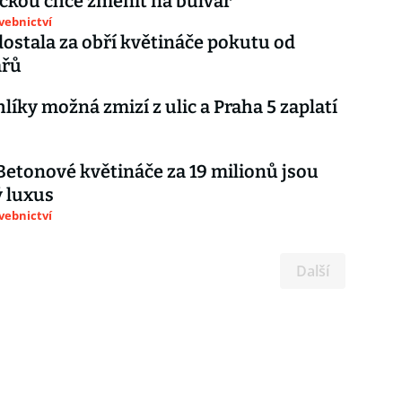
ckou chce změnit na bulvár
avebnictví
dostala za obří květináče pokutu od
ářů
 Betonové květináče za 19 milionů jsou
 luxus
avebnictví
Další