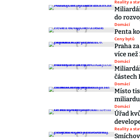
Reality a st
Miliardá
do rozv
Domácí
Penta ko
Ceny bytů
Praha za
více než
Domácí
Miliardá
částech 
Domácí
Místo ti
miliardu
Domácí
Úřad kvů
develope
Reality a st
Smíchov 