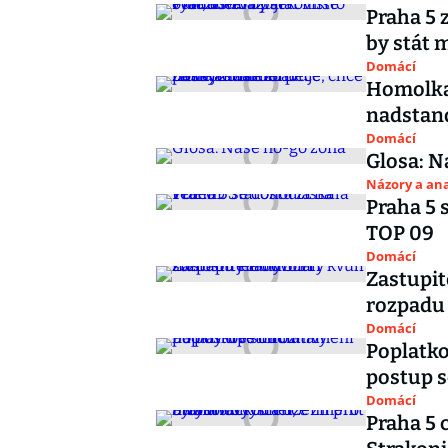
Praha 5 
by stát 
Domácí
Homolka
nadstand
Domácí
Glosa: N
Názory a ana
Praha 5 
TOP 09
Domácí
Zastupit
rozpadu 
Domácí
Poplatko
postup 
Domácí
Praha 5 