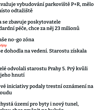
zvažuje vybudování parkoviště P+R, mělo
místo odtažiště
 se zbavuje poskytovatele
ardní péče, chce za něj 23 milionů
aše no-go zóna
lýzy
se dohodla na vedení. Starostu získala
elé odvolali starostu Prahy 5. Prý kvůli
jeho hnutí
vé iniciativy podaly trestní oznámení na
soudu
chystá území pro byty i nový tunel,