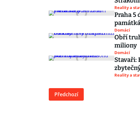
Strakoni
Reality a st
Praha 5 
památk
Domácí
Obří truhlíky možná zmizí z ulic a Praha 5 zaplatí
miliony
Domácí
Stavaři:
zbytečný
Reality a st
Předchozí