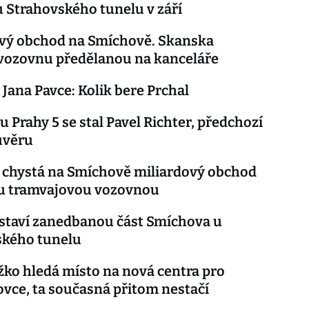
u Strahovského tunelu v září
ový obchod na Smíchově. Skanska
vozovnu předělanou na kanceláře
 Jana Pavce: Kolik bere Prchal
u Prahy 5 se stal Pavel Richter, předchozí
důvěru
 chystá na Smíchově miliardový obchod
ou tramvajovou vozovnou
staví zanedbanou část Smíchova u
ského tunelu
žko hledá místo na nová centra pro
ce, ta současná přitom nestačí