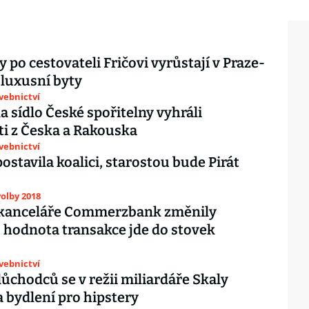
y po cestovateli Fričovi vyrůstají v Praze-
 luxusní byty
avebnictví
a sídlo České spořitelny vyhráli
ti z Česka a Rakouska
avebnictví
postavila koalici, starostou bude Pirát
olby 2018
 kanceláře Commerzbank změnily
, hodnota transakce jde do stovek
avebnictví
chodců se v režii miliardáře Skaly
 bydlení pro hipstery