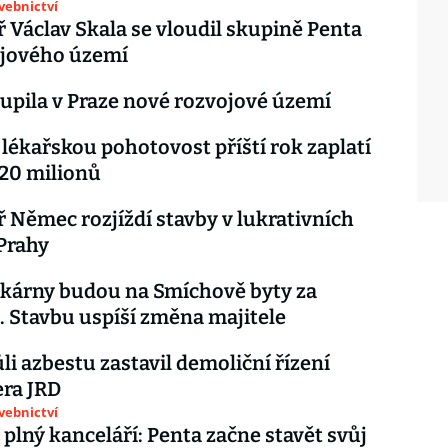
avebnictví
ř Václav Skala se vloudil skupině Penta
ojového území
upila v Praze nové rozvojové území
 lékařskou pohotovost příští rok zaplatí
 20 milionů
ř Němec rozjíždí stavby v lukrativních
Prahy
skárny budou na Smíchově byty za
. Stavbu uspíší změna majitele
li azbestu zastavil demoliční řízení
ra JRD
avebnictví
plný kanceláří: Penta začne stavět svůj