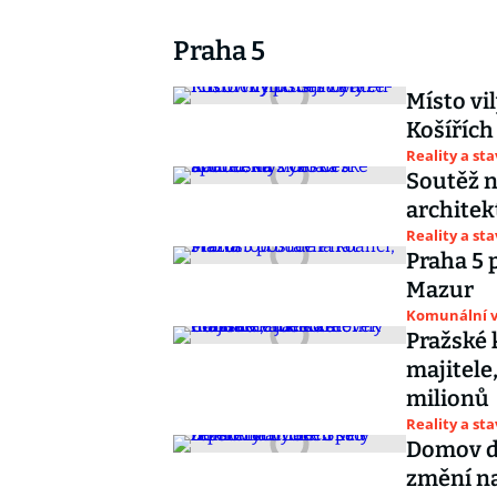
Praha 5
Místo vil
Košířích
Reality a st
Soutěž n
architek
Reality a st
Praha 5 
Mazur
Komunální v
Pražské
majitele
milionů
Reality a st
Domov dů
změní na