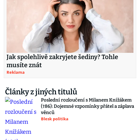
Jak spolehlivě zakryjete šediny? Tohle
musíte znát
Reklama
Články z jiných titulů
Poslední rozloučení s Milanem Knížákem
(†86): Dojemné vzpomínky přátel a záplava
věnců
Blesk politika