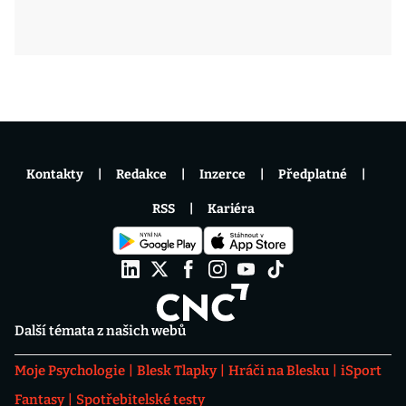
Kontakty
Redakce
Inzerce
Předplatné
RSS
Kariéra
Další témata z našich webů
Moje Psychologie
Blesk Tlapky
Hráči na Blesku
iSport
Fantasy
Spotřebitelské testy