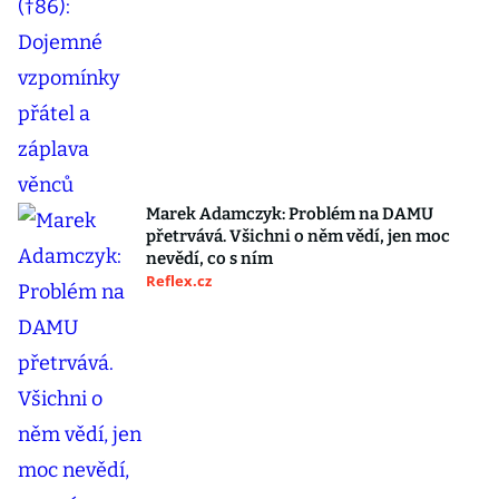
Marek Adamczyk: Problém na DAMU
přetrvává. Všichni o něm vědí, jen moc
nevědí, co s ním
Reflex.cz