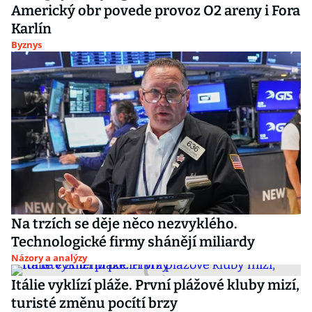
Americký obr povede provoz O2 areny i Fora
Karlín
Byznys
Na trzích se děje něco nezvyklého.
Technologické firmy shánějí miliardy
Názory a analýzy
Itálie vyklízí pláže. První plážové kluby mizí,
turisté změnu pocítí brzy