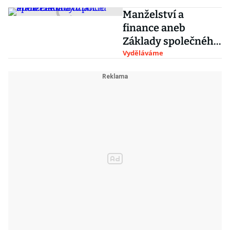
Manželství a
finance aneb
Základy společného
rozpočtu
Vyděláváme