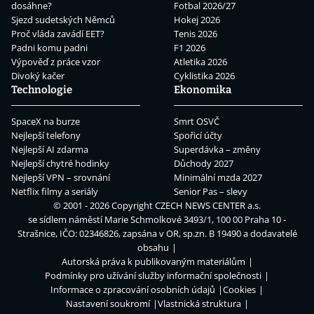
dosáhne?
Fotbal 2026/27
Sjezd sudetských Němců
Hokej 2026
Proč vláda zavádí EET?
Tenis 2026
Padni komu padni
F1 2026
Výpověď z práce vzor
Atletika 2026
Divoký kačer
Cyklistika 2026
Technologie
Ekonomika
SpaceX na burze
Smrt OSVČ
Nejlepší telefony
Spořicí účty
Nejlepší AI zdarma
Superdávka – změny
Nejlepší chytré hodinky
Důchody 2027
Nejlepší VPN – srovnání
Minimální mzda 2027
Netflix filmy a seriály
Senior Pas – slevy
© 2001 - 2026 Copyright
CZECH NEWS CENTER a.s.
se sídlem náměstí Marie Schmolkové 3493/1, 100 00 Praha 10 -
Strašnice, IČO: 02346826, zapsána v OR, sp.zn. B 19490 a dodavatelé
obsahu
Autorská práva k publikovaným materiálům
Podmínky pro užívání služby informační společnosti
Informace o zpracování osobních údajů
Cookies
Nastavení soukromí
Vlastnická struktura