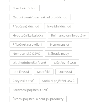
Starobní důchod
Osobní vyměřovací základ pro důchod
Předčasný důchod
Invalidní důchod
Hypoteční kalkulačka
Refinancování hypotéky
Příspěvek na bydlení
Nemocenská
Nemocenská OSVČ
Náhrada mzdy
Dlouhodobé ošetřovné
Ošetřovné OČR
Rodičovská
Mateřská
Otcovská
Čistý zisk OSVČ
Sociální pojištění OSVČ
Zdravotní pojištění OSVČ
Životní pojištění a penzijní produkty