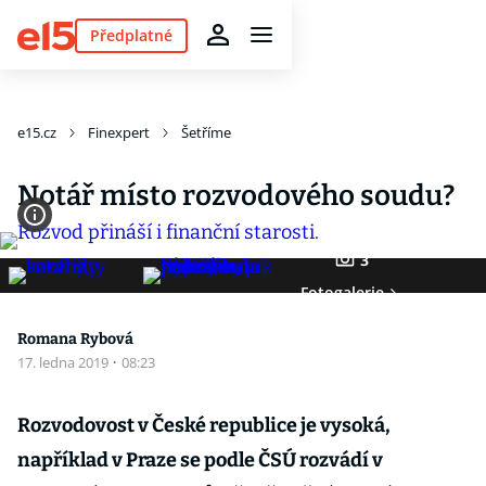
Předplatné
e15.cz
Finexpert
Šetříme
Notář místo rozvodového soudu?
3
Fotogalerie
Romana Rybová
17. ledna 2019
·
08:23
Rozvodovost v České republice je vysoká,
například v Praze se podle ČSÚ rozvádí v