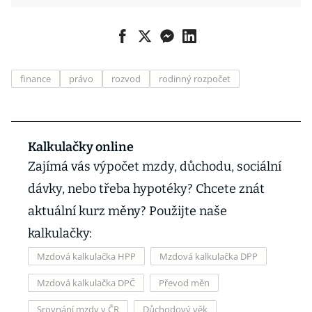
finance
právo
rozvod
rodinný rozpočet
Kalkulačky online
Zajímá vás výpočet mzdy, důchodu, sociální
dávky, nebo třeba hypotéky? Chcete znát
aktuální kurz měny? Použijte naše
kalkulačky:
Mzdová kalkulačka HPP
Mzdová kalkulačka DPP
Mzdová kalkulačka DPČ
Převod měn
Srovnání mzdy v ČR
Důchodový věk