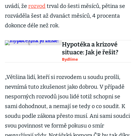
uvádí, že
rozvod
trval do šesti měsíců, pětina se
rozváděla šest až dvanáct měsíců, 4 procenta
dokonce déle než rok.
Hypotéka a krizové
situace: Jak je řešit?
Bydlíme
„Většina lidí, kteří si rozvodem u soudu prošli,
nevnímá tuto zkušenost jako dobrou. V případě
nesporných rozvodů jsou lidé totiž schopni se
sami dohodnout, a nemají se tedy o co soudit. K
soudu podle zákona přesto musí. Ani sami soudci
svou povinnost ve formě pokusu o smír
nevyužívají vždy. Notářská komora ČR by tak díky