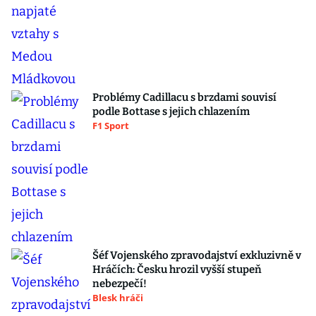
Problémy Cadillacu s brzdami souvisí
podle Bottase s jejich chlazením
F1 Sport
Šéf Vojenského zpravodajství exkluzivně v
Hráčích: Česku hrozil vyšší stupeň
nebezpečí!
Blesk hráči