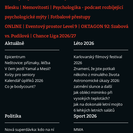
Blesku
Nemovitosti
Psychologika - podcast rozbíjející
psychologické mýty
Fotbalové přestupy
ONLINE
Eventový prostor Level 9
OKTAGON 92: Szabová
vs. Pudilová
Chance Liga 2026/27
Aktuálně
Léto 2026
Epicentrum
Karlovarský filmový festival
Neštovice: příznaky, léčba
2026
V čem jezdí Yamal a Mesii?
Znamení, že jste potkali
Kvízy pro seniory
někoho z minulého života
Kalendář úplňků 2026
Astronomické úkazy 2026:
Co je bodycount?
zatmění slunce a další
Jak obléci miminko při
vysokých teplotách?
Jak na dokonalé letní mojito
6 lehkých letních salátů
Politika
Sport 2026
Nová superdávka: kdo na ní
MMA