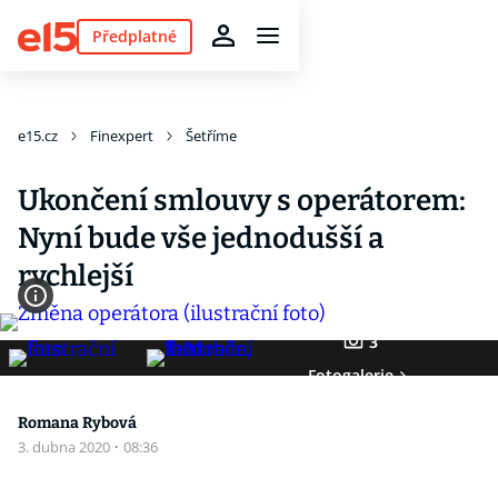
Předplatné
e15.cz
Finexpert
Šetříme
Ukončení smlouvy s operátorem:
Nyní bude vše jednodušší a
rychlejší
3
Fotogalerie
Romana Rybová
3. dubna 2020
·
08:36