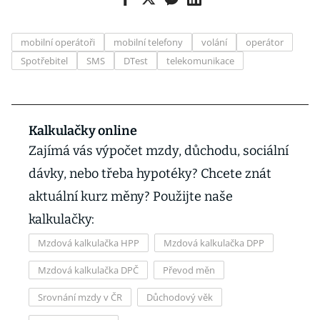
mobilní operátoři
mobilní telefony
volání
operátor
Spotřebitel
SMS
DTest
telekomunikace
Kalkulačky online
Zajímá vás výpočet mzdy, důchodu, sociální
dávky, nebo třeba hypotéky? Chcete znát
aktuální kurz měny? Použijte naše
kalkulačky:
Mzdová kalkulačka HPP
Mzdová kalkulačka DPP
Mzdová kalkulačka DPČ
Převod měn
Srovnání mzdy v ČR
Důchodový věk