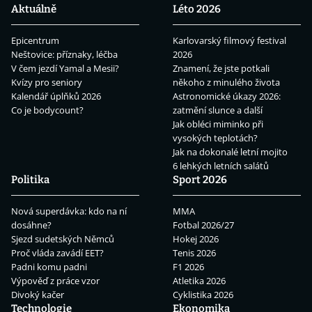
Aktuálně
Léto 2026
Epicentrum
Karlovarský filmový festival
Neštovice: příznaky, léčba
2026
V čem jezdí Yamal a Mesii?
Znamení, že jste potkali
Kvízy pro seniory
někoho z minulého života
Kalendář úplňků 2026
Astronomické úkazy 2026:
Co je bodycount?
zatmění slunce a další
Jak obléci miminko při
vysokých teplotách?
Jak na dokonalé letní mojito
6 lehkých letních salátů
Politika
Sport 2026
Nová superdávka: kdo na ní
MMA
dosáhne?
Fotbal 2026/27
Sjezd sudetských Němců
Hokej 2026
Proč vláda zavádí EET?
Tenis 2026
Padni komu padni
F1 2026
Výpověď z práce vzor
Atletika 2026
Divoký kačer
Cyklistika 2026
Technologie
Ekonomika