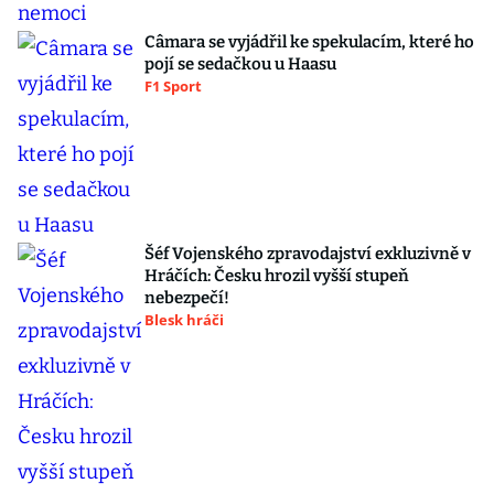
Câmara se vyjádřil ke spekulacím, které ho
pojí se sedačkou u Haasu
F1 Sport
Šéf Vojenského zpravodajství exkluzivně v
Hráčích: Česku hrozil vyšší stupeň
nebezpečí!
Blesk hráči