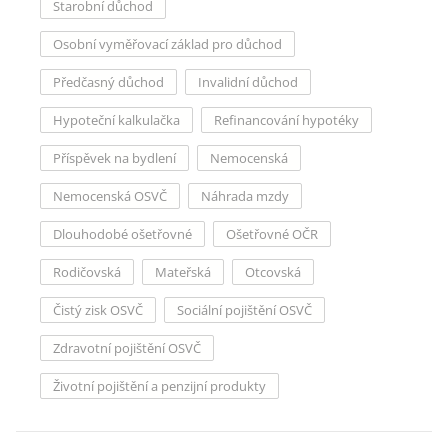
Starobní důchod
Osobní vyměřovací základ pro důchod
Předčasný důchod
Invalidní důchod
Hypoteční kalkulačka
Refinancování hypotéky
Příspěvek na bydlení
Nemocenská
Nemocenská OSVČ
Náhrada mzdy
Dlouhodobé ošetřovné
Ošetřovné OČR
Rodičovská
Mateřská
Otcovská
Čistý zisk OSVČ
Sociální pojištění OSVČ
Zdravotní pojištění OSVČ
Životní pojištění a penzijní produkty