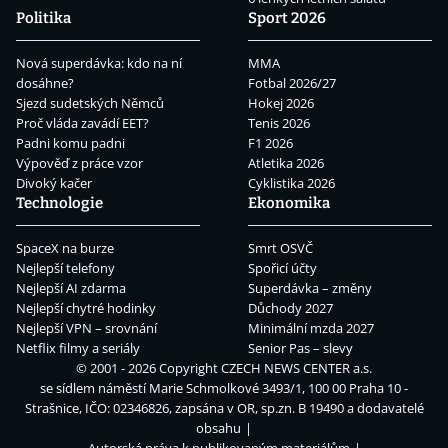
Politika
Sport 2026
Nová superdávka: kdo na ní
MMA
dosáhne?
Fotbal 2026/27
Sjezd sudetských Němců
Hokej 2026
Proč vláda zavádí EET?
Tenis 2026
Padni komu padni
F1 2026
Výpověď z práce vzor
Atletika 2026
Divoký kačer
Cyklistika 2026
Technologie
Ekonomika
SpaceX na burze
Smrt OSVČ
Nejlepší telefony
Spořicí účty
Nejlepší AI zdarma
Superdávka – změny
Nejlepší chytré hodinky
Důchody 2027
Nejlepší VPN – srovnání
Minimální mzda 2027
Netflix filmy a seriály
Senior Pas – slevy
© 2001 - 2026 Copyright
CZECH NEWS CENTER a.s.
se sídlem náměstí Marie Schmolkové 3493/1, 100 00 Praha 10 -
Strašnice, IČO: 02346826, zapsána v OR, sp.zn. B 19490 a dodavatelé
obsahu