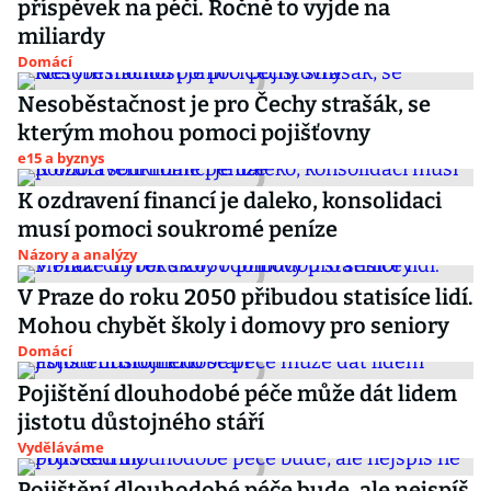
příspěvek na péči. Ročně to vyjde na
miliardy
Domácí
Nesoběstačnost je pro Čechy strašák, se
kterým mohou pomoci pojišťovny
e15 a byznys
K ozdravení financí je daleko, konsolidaci
musí pomoci soukromé peníze
Názory a analýzy
V Praze do roku 2050 přibudou statisíce lidí.
Mohou chybět školy i domovy pro seniory
Domácí
Pojištění dlouhodobé péče může dát lidem
jistotu důstojného stáří
Vyděláváme
Pojištění dlouhodobé péče bude, ale nejspíš