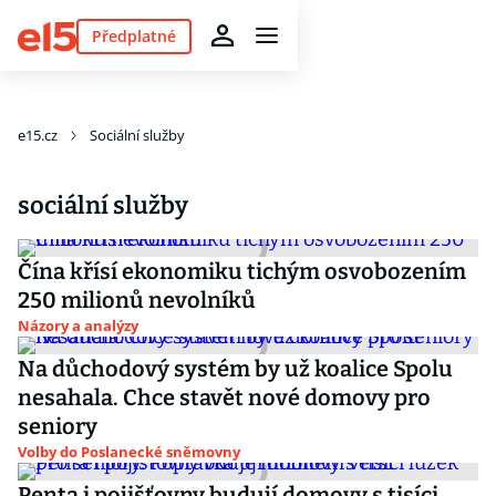
Předplatné
e15.cz
Sociální služby
sociální služby
Čína křísí ekonomiku tichým osvobozením
250 milionů nevolníků
Názory a analýzy
Na důchodový systém by už koalice Spolu
nesahala. Chce stavět nové domovy pro
seniory
Volby do Poslanecké sněmovny
Penta i pojišťovny budují domovy s tisíci