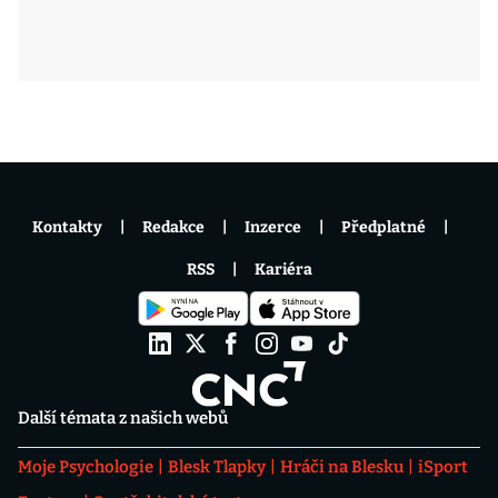
Kontakty
Redakce
Inzerce
Předplatné
RSS
Kariéra
Další témata z našich webů
Moje Psychologie
Blesk Tlapky
Hráči na Blesku
iSport