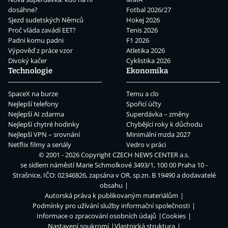
dosáhne?
Fotbal 2026/27
Sjezd sudetských Němců
Hokej 2026
Proč vláda zavádí EET?
Tenis 2026
Padni komu padni
F1 2026
Výpověď z práce vzor
Atletika 2026
Divoký kačer
Cyklistika 2026
Technologie
Ekonomika
SpaceX na burze
Temu a clo
Nejlepší telefony
Spořicí účty
Nejlepší AI zdarma
Superdávka – změny
Nejlepší chytré hodinky
Chybějící roky k důchodu
Nejlepší VPN – srovnání
Minimální mzda 2027
Netflix filmy a seriály
Vedro v práci
© 2001 - 2026 Copyright
CZECH NEWS CENTER a.s.
se sídlem náměstí Marie Schmolkové 3493/1, 100 00 Praha 10 -
Strašnice, IČO: 02346826, zapsána v OR, sp.zn. B 19490 a dodavatelé
obsahu
Autorská práva k publikovaným materiálům
Podmínky pro užívání služby informační společnosti
Informace o zpracování osobních údajů
Cookies
Nastavení soukromí
Vlastnická struktura