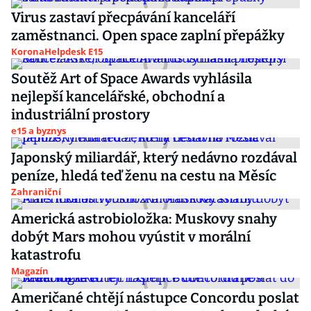
Virus zastaví přecpávání kanceláří
zaměstnanci. Open space zaplní přepážky
KoronaHelpdesk E15
Soutěž Art of Space Awards vyhlásila
nejlepší kancelářské, obchodní a
industriální prostory
e15 a byznys
Japonský miliardář, který nedávno rozdával
peníze, hledá teď ženu na cestu na Měsíc
Zahraniční
Americká astrobioložka: Muskovy snahy
dobýt Mars mohou vyústit v morální
katastrofu
Magazín
Američané chtějí nástupce Concordu poslat