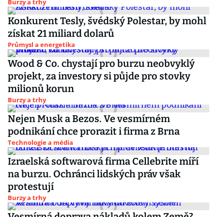
Burzy a trhy
Konkurent Tesly, švédský Polestar, by mohl
získat 21 miliard dolarů
Průmysl a energetika
Wood & Co. chystají pro burzu neobvyklý
projekt, za investory si půjde pro stovky
milionů korun
Burzy a trhy
Nejen Musk a Bezos. Ve vesmírném
podnikání chce prorazit i firma z Brna
Technologie a média
Izraelská softwarová firma Cellebrite míří
na burzu. Ochránci lidských práv však
protestují
Burzy a trhy
Vesmírná doprava nákladů kolem Země?