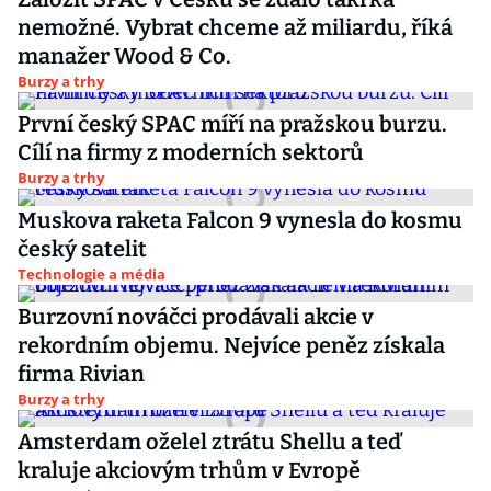
nemožné. Vybrat chceme až miliardu, říká
manažer Wood & Co.
Burzy a trhy
První český SPAC míří na pražskou burzu.
Cílí na firmy z moderních sektorů
Burzy a trhy
Muskova raketa Falcon 9 vynesla do kosmu
český satelit
Technologie a média
Burzovní nováčci prodávali akcie v
rekordním objemu. Nejvíce peněz získala
firma Rivian
Burzy a trhy
Amsterdam oželel ztrátu Shellu a teď
kraluje akciovým trhům v Evropě