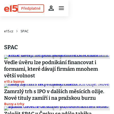
Předplatné
e15.cz
SPAC
SPAC
Vedle úvěru lze podnikání financovat i
formami, které dávají firmám mnohem
větší volnost
e15 a byznys
Zamrzlý trh s IPO v dalších měsících ožije.
Nové tituly zamíří i na pražskou burzu
Burzy a trhy
Založit SPAC v Česku se zdálo takřka