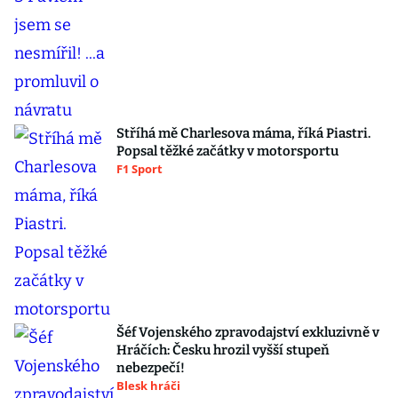
Stříhá mě Charlesova máma, říká Piastri.
Popsal těžké začátky v motorsportu
F1 Sport
Šéf Vojenského zpravodajství exkluzivně v
Hráčích: Česku hrozil vyšší stupeň
nebezpečí!
Blesk hráči