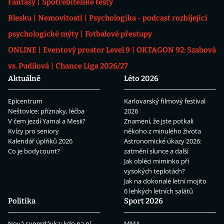
Fantasy
Spotřebitelské testy
Blesku
Nemovitosti
Psychologika - podcast rozbíjející
psychologické mýty
Fotbalové přestupy
ONLINE
Eventový prostor Level 9
OKTAGON 92: Szabová
vs. Pudilová
Chance Liga 2026/27
Aktuálně
Léto 2026
Epicentrum
Karlovarský filmový festival
Neštovice: příznaky, léčba
2026
V čem jezdí Yamal a Mesii?
Znamení, že jste potkali
Kvízy pro seniory
někoho z minulého života
Kalendář úplňků 2026
Astronomické úkazy 2026:
Co je bodycount?
zatmění slunce a další
Jak obléci miminko při
vysokých teplotách?
Jak na dokonalé letní mojito
6 lehkých letních salátů
Politika
Sport 2026
Nová superdávka: kdo na ní
MMA