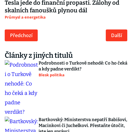
Tesla jede do finanční propasti. Zálohy od
skalních fanoušků plynou dál
Průmysl a energetika
Předchozí
Další
Články z jiných titulů
Podrobnosti o Turkově nehodě: Co ho čeká
a kdy padne verdikt?
Blesk politika
Bartkovský: Ministerstva nepatří Babišovi,
Macinkovi či Juchelkovi. Přestaňte útočit,
jste jen správci