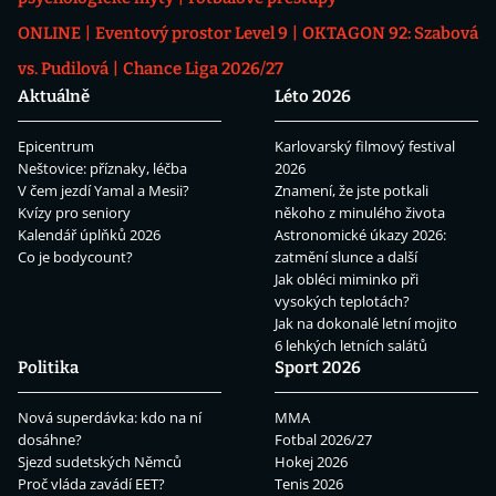
ONLINE
Eventový prostor Level 9
OKTAGON 92: Szabová
vs. Pudilová
Chance Liga 2026/27
Aktuálně
Léto 2026
Epicentrum
Karlovarský filmový festival
Neštovice: příznaky, léčba
2026
V čem jezdí Yamal a Mesii?
Znamení, že jste potkali
Kvízy pro seniory
někoho z minulého života
Kalendář úplňků 2026
Astronomické úkazy 2026:
Co je bodycount?
zatmění slunce a další
Jak obléci miminko při
vysokých teplotách?
Jak na dokonalé letní mojito
6 lehkých letních salátů
Politika
Sport 2026
Nová superdávka: kdo na ní
MMA
dosáhne?
Fotbal 2026/27
Sjezd sudetských Němců
Hokej 2026
Proč vláda zavádí EET?
Tenis 2026