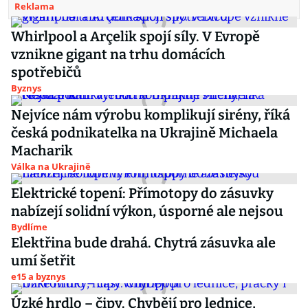
Reklama
Whirlpool a Arçelik spojí síly. V Evropě
vznikne gigant na trhu domácích
spotřebičů
Byznys
Nejvíce nám výrobu komplikují sirény, říká
česká podnikatelka na Ukrajině Michaela
Macharik
Válka na Ukrajině
Elektrické topení: Přímotopy do zásuvky
nabízejí solidní výkon, úsporné ale nejsou
Bydlíme
Elektřina bude drahá. Chytrá zásuvka ale
umí šetřit
e15 a byznys
Úzké hrdlo – čipy. Chybějí pro lednice,