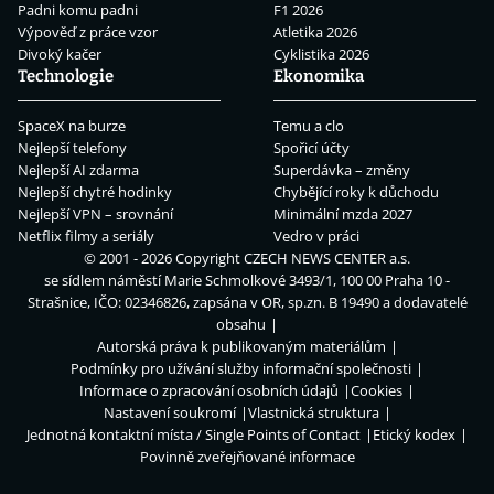
Padni komu padni
F1 2026
Výpověď z práce vzor
Atletika 2026
Divoký kačer
Cyklistika 2026
Technologie
Ekonomika
SpaceX na burze
Temu a clo
Nejlepší telefony
Spořicí účty
Nejlepší AI zdarma
Superdávka – změny
Nejlepší chytré hodinky
Chybějící roky k důchodu
Nejlepší VPN – srovnání
Minimální mzda 2027
Netflix filmy a seriály
Vedro v práci
© 2001 - 2026 Copyright
CZECH NEWS CENTER a.s.
se sídlem náměstí Marie Schmolkové 3493/1, 100 00 Praha 10 -
Strašnice, IČO: 02346826, zapsána v OR, sp.zn. B 19490 a dodavatelé
obsahu
Autorská práva k publikovaným materiálům
Podmínky pro užívání služby informační společnosti
Informace o zpracování osobních údajů
Cookies
Nastavení soukromí
Vlastnická struktura
Jednotná kontaktní místa / Single Points of Contact
Etický kodex
Povinně zveřejňované informace