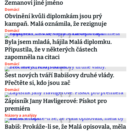
Zemanovi jiné jméno
Domácí
Obvinění kvůli diplomkám jsou prý
kampaň. Malá oznámila, že rezignuje
Domácí
Byla jsem mladá, hájila Malá diplomku.
Připustila, že v některých částech
zapomněla na citaci
Domácí
Šest nových tváří Babišovy druhé vlády.
Přečtěte si, kdo jsou zač
Domácí
Zápisník Jany Havligerové: Pískot pro
premiéra
Názory a analýzy
Babiš: Prokáže-li se, že Malá opisovala, měla