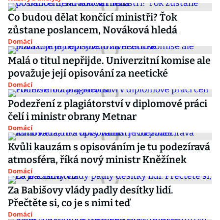
Co budou dělat končící ministři? Ťok
zůstane poslancem, Nováková hledá
Domácí
Malá o titul nepřijde. Univerzitní komise ale
považuje její opisování za neetické
Domácí
Podezření z plagiátorství v diplomové práci
čelí i ministr obrany Metnar
Domácí
Kvůli kauzám s opisováním je tu podezíravá
atmosféra, říká nový ministr Kněžínek
Domácí
Za Babišovy vlády padly desítky lidí.
Přečtěte si, co je s nimi teď
Domácí