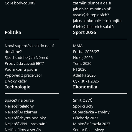
Co je bodycount?
zatmění slunce a další
Jak obléci miminko při
vysokých teplotách?
Jak na dokonalé letní mojito
6 lehkých letních salátů
Politika
Sport 2026
Nová superdávka: kdo na ní
MMA
dosáhne?
Fotbal 2026/27
Sjezd sudetských Němců
Hokej 2026
Proč vláda zavádí EET?
Tenis 2026
Padni komu padni
F1 2026
Výpověď z práce vzor
Atletika 2026
Divoký kačer
Cyklistika 2026
Technologie
Ekonomika
SpaceX na burze
Smrt OSVČ
Nejlepší telefony
Spořicí účty
Nejlepší AI zdarma
Superdávka – změny
Nejlepší chytré hodinky
Důchody 2027
Nejlepší VPN – srovnání
Minimální mzda 2027
Netflix filmy a seriály
Senior Pas – slevy