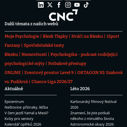
Další témata z našich webů
Moje Psychologie
Blesk Tlapky
Hráči na Blesku
iSport
Fantasy
Spotřebitelské testy
Blesku
Nemovitosti
Psychologika - podcast rozbíjející
psychologické mýty
Fotbalové přestupy
ONLINE
Eventový prostor Level 9
OKTAGON 92: Szabová
vs. Pudilová
Chance Liga 2026/27
Aktuálně
Léto 2026
Epicentrum
Karlovarský filmový festival
Neštovice: příznaky, léčba
2026
V čem jezdí Yamal a Mesii?
Znamení, že jste potkali
Kvízy pro seniory
někoho z minulého života
Kalendář úplňků 2026
Astronomické úkazy 2026: