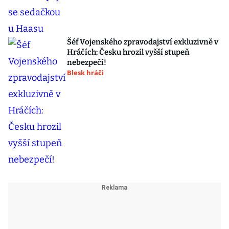
Šéf Vojenského zpravodajství exkluzivně v
Hráčích: Česku hrozil vyšší stupeň
nebezpečí!
Blesk hráči