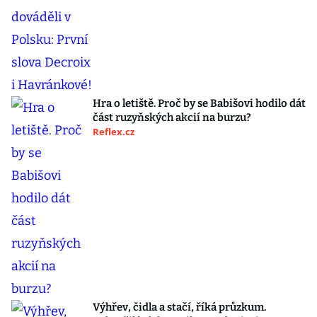
Hra o letiště. Proč by se Babišovi hodilo dát
část ruzyňských akcií na burzu?
Reflex.cz
Výhřev, čidla a stačí, říká průzkum.