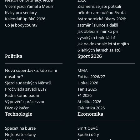
Neštovice: příznaky, léčba
2026
V čem jezdí Yamal a Mesii?
Znamení, že jste potkali
Kvízy pro seniory
někoho z minulého života
Kalendář úplňků 2026
Astronomické úkazy 2026:
Co je bodycount?
zatmění slunce a další
Jak obléci miminko při
vysokých teplotách?
Jak na dokonalé letní mojito
6 lehkých letních salátů
Politika
Sport 2026
Nová superdávka: kdo na ní
MMA
dosáhne?
Fotbal 2026/27
Sjezd sudetských Němců
Hokej 2026
Proč vláda zavádí EET?
Tenis 2026
Padni komu padni
F1 2026
Výpověď z práce vzor
Atletika 2026
Divoký kačer
Cyklistika 2026
Technologie
Ekonomika
SpaceX na burze
Smrt OSVČ
Nejlepší telefony
Spořicí účty