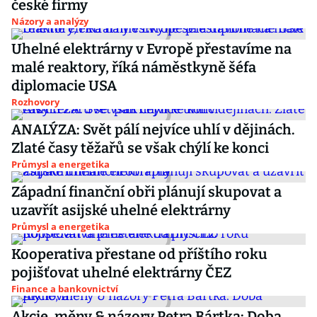
české firmy
Názory a analýzy
Uhelné elektrárny v Evropě přestavíme na
malé reaktory, říká náměstkyně šéfa
diplomacie USA
Rozhovory
ANALÝZA: Svět pálí nejvíce uhlí v dějinách.
Zlaté časy těžařů se však chýlí ke konci
Průmysl a energetika
Západní finanční obři plánují skupovat a
uzavřít asijské uhelné elektrárny
Průmysl a energetika
Kooperativa přestane od příštího roku
pojišťovat uhelné elektrárny ČEZ
Finance a bankovnictví
Akcie, měny & názory Petra Bártka: Doba