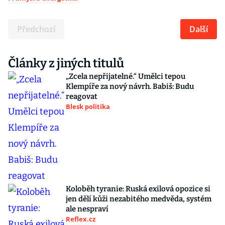
Předchozí
Další
Články z jiných titulů
„Zcela nepřijatelné.“ Umělci tepou
Klempíře za nový návrh. Babiš: Budu
reagovat
Blesk politika
Koloběh tyranie: Ruská exilová opozice si
jen dělí kůži nezabitého medvěda, systém
ale nespraví
Reflex.cz