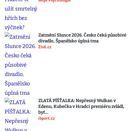
Moje Psychologie
Zatmění Slunce 2026. Česko čeká působivé
divadlo, Španělsko úplná tma
Živě.cz
ZLATÁ PÍŠŤALKA: Nepřesný Wulkan v
Edenu, Kubečka v Hradci premiéru zvládl,
byť…
iSport.cz