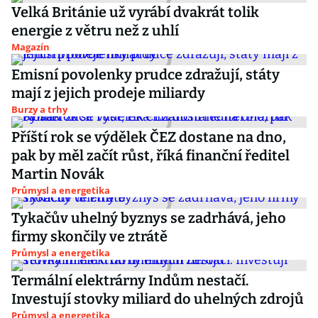
Velká Británie už vyrábí dvakrát tolik
energie z větru než z uhlí
Magazín
Emisní povolenky prudce zdražují, státy
mají z jejich prodeje miliardy
Burzy a trhy
Příští rok se výdělek ČEZ dostane na dno,
pak by měl začít růst, říká finanční ředitel
Martin Novák
Průmysl a energetika
Tykačův uhelný byznys se zadrhává, jeho
firmy skončily ve ztrátě
Průmysl a energetika
Termální elektrárny Indům nestačí.
Investují stovky miliard do uhelných zdrojů
Průmysl a energetika