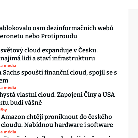
zablokovalo osm dezinformačních webů
Aeronetu nebo Protiproudu
 světový cloud expanduje v Česku.
ajímá lidi a staví infrastrukturu
 a média
Sachs spouští finanční cloud, spojil se s
em
 a média
hystá vlastní cloud. Zapojení Číny a USA
ktu budí vášně
užby
 Amazon chtějí proniknout do českého
 cloudu. Nabídnou hardware i software
 a média