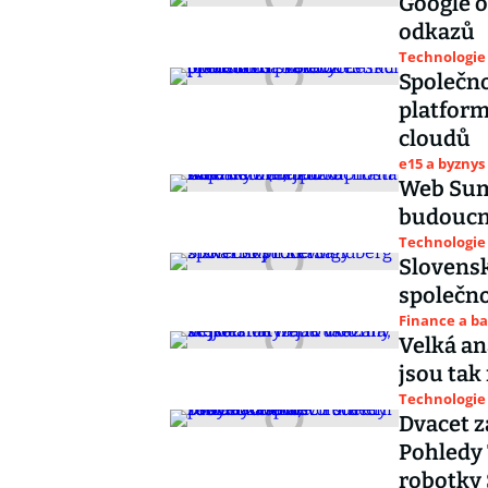
Google o
odkazů
Technologie
Společno
platform
cloudů
e15 a byznys
Web Summ
budoucn
Technologie
Slovensk
společno
Finance a b
Velká an
jsou tak
Technologie
Dvacet z
Pohledy 
robotky