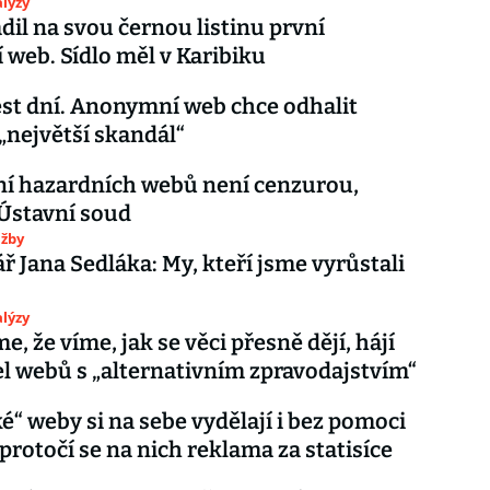
lýzy
adil na svou černou listinu první
 web. Sídlo měl v Karibiku
est dní. Anonymní web chce odhalit
„největší skandál“
í hazardních webů není cenzurou,
Ústavní soud
užby
 Jana Sedláka: My, kteří jsme vyrůstali
lýzy
, že víme, jak se věci přesně dějí, hájí
el webů s „alternativním zpravodajstvím“
é“ weby si na sebe vydělají i bez pomoci
protočí se na nich reklama za statisíce