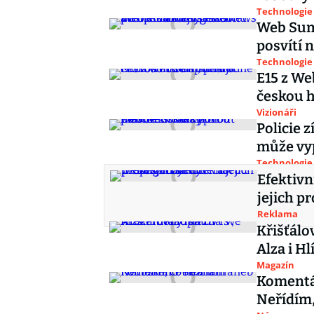
Technologie
Web Summ
posvítí 
Technologie
E15 z We
českou h
Vizionáři
Policie 
může vy
Technologie
Efektivn
jejich p
Reklama
Křišťálo
Alza i Hl
Magazín
Komentá
Neřídím