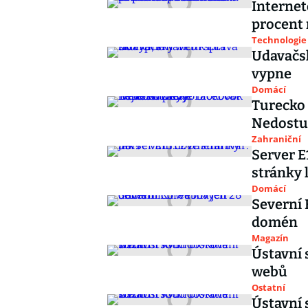
Internet
procent 
Technologie
Udavačsk
vypne
Domácí
Turecko 
Nedostup
Zahraniční
Server E
stránky l
Domácí
Severní 
domén
Magazín
Ústavní 
webů
Ostatní
Ústavní 