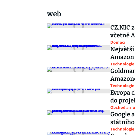
web
CZ.NIC 
včetně 
Domácí
Největší
Amazon n
Technologie
Goldman 
Amazon
Technologie
Evropa c
do proje
Obchod a sl
Google a
státního
Technologie