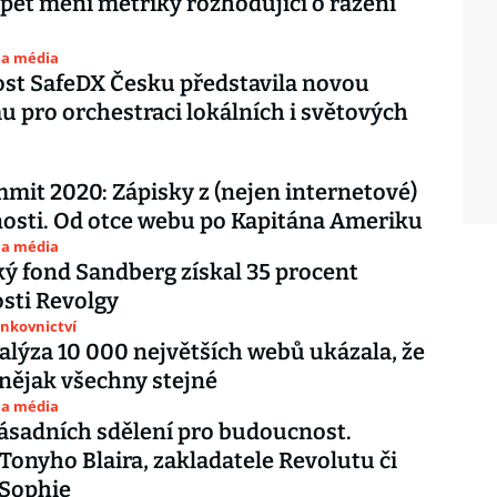
pět mění metriky rozhodující o řazení
 a média
st SafeDX Česku představila novou
u pro orchestraci lokálních i světových
it 2020: Zápisky z (nejen internetové)
osti. Od otce webu po Kapitána Ameriku
 a média
ý fond Sandberg získal 35 procent
sti Revolgy
ankovnictví
alýza 10 000 největších webů ukázala, že
 nějak všechny stejné
 a média
ásadních sdělení pro budoucnost.
Tonyho Blaira, zakladatele Revolutu či
 Sophie