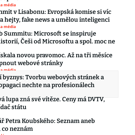
 a média
it v Lisabonu: Evropská komise si víc
na hejty, fake news a umělou inteligenci
 a média
b Summitu: Microsoft se inspiruje
istorií, Češi od Microsoftu a spol. moc ne
získala novou pravomoc. Až na tři měsíce
pnout webové stránky
 a média
í byznys: Tvorbu webových stránek a
ropagaci nechte na profesionálech
vá lupa zná své vítěze. Ceny má DVTV,
ídač státu
ř Petra Koubského: Seznam aneb
, co neznám