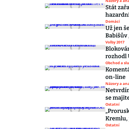
Názory a ana
Stát zař
hazardní
Domácí
Už jen š
Babišův 
Volby 2017
Blokován
rozhodl 
Obchod a sl
Komentář
on-line
Názory a ana
Netvrdíme
se majit
Ostatní
„Prorusk
Kremlu, 
Ostatní