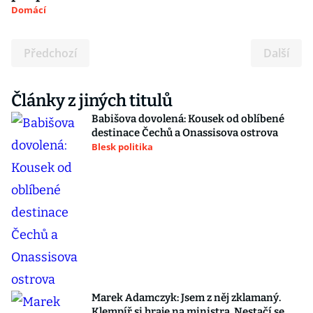
Domácí
Předchozí
Další
Články z jiných titulů
Babišova dovolená: Kousek od oblíbené
destinace Čechů a Onassisova ostrova
Blesk politika
Marek Adamczyk: Jsem z něj zklamaný.
Klempíř si hraje na ministra. Nestačí se