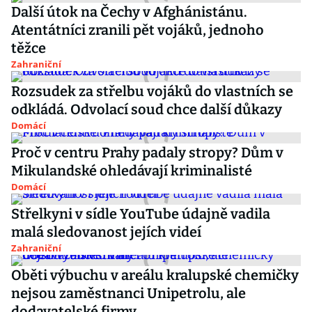
Další útok na Čechy v Afghánistánu.
Atentátníci zranili pět vojáků, jednoho
těžce
Zahraniční
Rozsudek za střelbu vojáků do vlastních se
odkládá. Odvolací soud chce další důkazy
Domácí
Proč v centru Prahy padaly stropy? Dům v
Mikulandské ohledávají kriminalisté
Domácí
Střelkyni v sídle YouTube údajně vadila
malá sledovanost jejích videí
Zahraniční
Oběti výbuchu v areálu kralupské chemičky
nejsou zaměstnanci Unipetrolu, ale
dodavatelské firmy