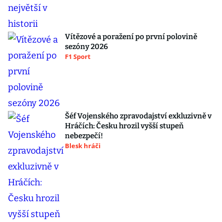
Vítězové a poražení po první polovině
sezóny 2026
F1 Sport
Šéf Vojenského zpravodajství exkluzivně v
Hráčích: Česku hrozil vyšší stupeň
nebezpečí!
Blesk hráči