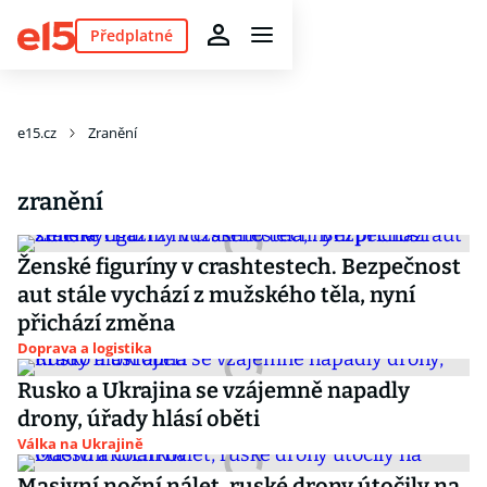
Předplatné
e15.cz
Zranění
zranění
Ženské figuríny v crashtestech. Bezpečnost
aut stále vychází z mužského těla, nyní
přichází změna
Doprava a logistika
Rusko a Ukrajina se vzájemně napadly
drony, úřady hlásí oběti
Válka na Ukrajině
Masivní noční nálet, ruské drony útočily na