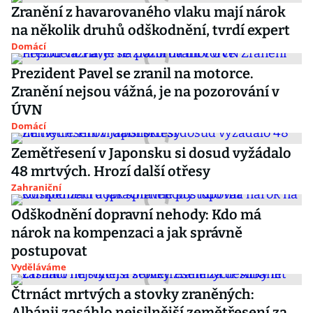
Zranění z havarovaného vlaku mají nárok
na několik druhů odškodnění, tvrdí expert
Domácí
Prezident Pavel se zranil na motorce.
Zranění nejsou vážná, je na pozorování v
ÚVN
Domácí
Zemětřesení v Japonsku si dosud vyžádalo
48 mrtvých. Hrozí další otřesy
Zahraniční
Odškodnění dopravní nehody: Kdo má
nárok na kompenzaci a jak správně
postupovat
Vyděláváme
Čtrnáct mrtvých a stovky zraněných:
Albánii zasáhlo nejsilnější zemětřesení za