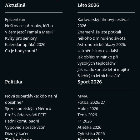
Aktuálně
Léto 2026
Epicentrum
Karlovarský filmový festival
Neštovice: příznaky, léčba
2026
V čem jezdí Yamal a Mesii?
Znamení, že jste potkali
Kvízy pro seniory
někoho z minulého života
Kalendář úplňků 2026
Astronomické úkazy 2026:
Co je bodycount?
zatmění slunce a další
Jak obléci miminko při
vysokých teplotách?
Jak na dokonalé letní mojito
6 lehkých letních salátů
Politika
Sport 2026
Nová superdávka: kdo na ní
MMA
dosáhne?
Fotbal 2026/27
Sjezd sudetských Němců
Hokej 2026
Proč vláda zavádí EET?
Tenis 2026
Padni komu padni
F1 2026
Výpověď z práce vzor
Atletika 2026
Divoký kačer
Cyklistika 2026
Technologie
Ekonomika