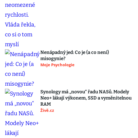
Nenápadný jed: Co je (a co není)
misogynie?
Moje Psychologie
Synology má „novou“ řadu NASů. Modely
Neo+ lákají výkonem, SSD a vyměnitelnou
RAM
Živě.cz