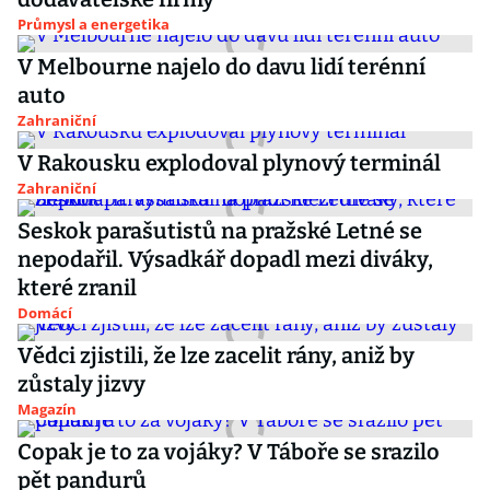
Průmysl a energetika
V Melbourne najelo do davu lidí terénní
auto
Zahraniční
V Rakousku explodoval plynový terminál
Zahraniční
Seskok parašutistů na pražské Letné se
nepodařil. Výsadkář dopadl mezi diváky,
které zranil
Domácí
Vědci zjistili, že lze zacelit rány, aniž by
zůstaly jizvy
Magazín
Copak je to za vojáky? V Táboře se srazilo
pět pandurů