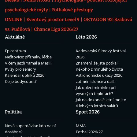
psychologické mýty
Fotbalové přestupy
ONLINE
Eventový prostor Level 9
OKTAGON 92: Szabová
vs. Pudilová
Chance Liga 2026/27
Aktuálně
Léto 2026
Epicentrum
Karlovarský filmový festival
Neštovice: příznaky, léčba
2026
V čem jezdí Yamal a Mesii?
Znamení, že jste potkali
Kvízy pro seniory
někoho z minulého života
Kalendář úplňků 2026
Astronomické úkazy 2026:
Co je bodycount?
zatmění slunce a další
Jak obléci miminko při
vysokých teplotách?
Jak na dokonalé letní mojito
6 lehkých letních salátů
Politika
Sport 2026
Nová superdávka: kdo na ní
MMA
dosáhne?
Fotbal 2026/27