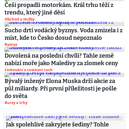
Češi propadli motorkám. Král trhu těží z
trendu, který jiné děsí
Obchod a služby
Sucho drtí vodácký byznys. Voda zmizela i z
míst, kde to Česko dosud nepoznalo
Byznys
Dovolená na poslední chvíli? Tahle země
nabízí moře jako Maledivy za zlomek ceny
Cestování a cestovní ruch
Bývalý inženýr Elona Muska drží akcie za
půl miliardy. Při první příležitosti je pošle
do světa
Burzy a trhy
Jak spolehlivě zakryjete šediny? Tohle