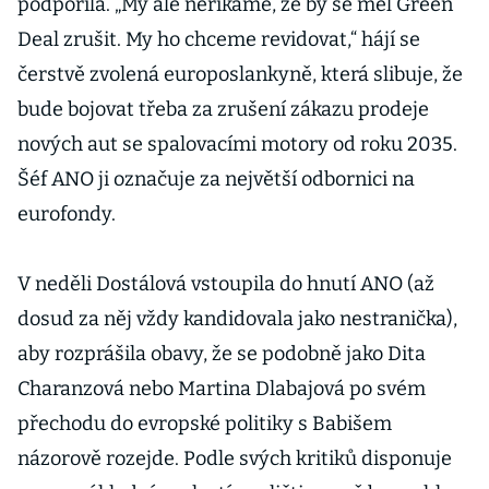
podpořila. „My ale neříkáme, že by se měl Green
Deal zrušit. My ho chceme revidovat,“ hájí se
čerstvě zvolená europoslankyně, která slibuje, že
bude bojovat třeba za zrušení zákazu prodeje
nových aut se spalovacími motory od roku 2035.
Šéf ANO ji označuje za největší odbornici na
eurofondy.
V neděli Dostálová vstoupila do hnutí ANO (až
dosud za něj vždy kandidovala jako nestranička),
aby rozprášila obavy, že se podobně jako Dita
Charanzová nebo Martina Dlabajová po svém
přechodu do evropské politiky s Babišem
názorově rozejde. Podle svých kritiků disponuje