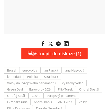
Vstoupit do diskuze (1)
Brusel
eurovolby
Jan Farský
Jana Nagyová
kandidáti
Politika
Štrasburk
Volby do Evropského parlamentu
výsledky voleb
Green Deal
Eurovolby 2024
Filip Turek
Ondřej Dostál
Ondřej Kolář
Česko
Evropský parlament
Evropská unie
Andrej Babiš
ANO 2011
volby
Klára Dostálová
Danuše Nerudová