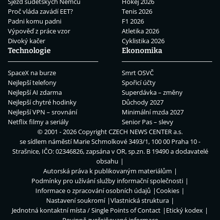
Sjezd sudetských Němců
Hokej 2026
Proč vláda zavádí EET?
Tenis 2026
Padni komu padni
F1 2026
Výpověď z práce vzor
Atletika 2026
Divoký kačer
Cyklistika 2026
Technologie
Ekonomika
SpaceX na burze
Smrt OSVČ
Nejlepší telefony
Spořicí účty
Nejlepší AI zdarma
Superdávka – změny
Nejlepší chytré hodinky
Důchody 2027
Nejlepší VPN – srovnání
Minimální mzda 2027
Netflix filmy a seriály
Senior Pas – slevy
© 2001 - 2026 Copyright
CZECH NEWS CENTER a.s.
se sídlem náměstí Marie Schmolkové 3493/1, 100 00 Praha 10 -
Strašnice, IČO: 02346826, zapsána v OR, sp.zn. B 19490 a dodavatelé
obsahu
Autorská práva k publikovaným materiálům
Podmínky pro užívání služby informační společnosti
Informace o zpracování osobních údajů
Cookies
Nastavení soukromí
Vlastnická struktura
Jednotná kontaktní místa / Single Points of Contact
Etický kodex
Povinně zveřejňované informace