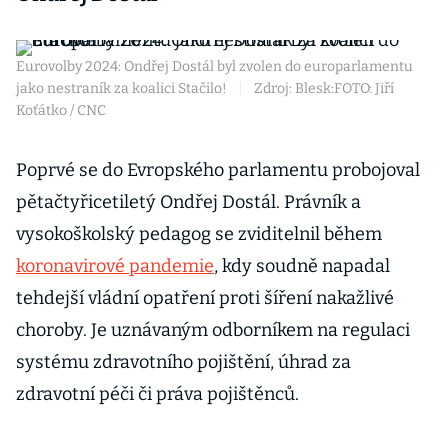
Eurovolby 2024: Ondřej Dostál byl zvolen do europarlamentu
jako nestraník za koalici Stačilo!
|
Zdroj: Blesk:FOTO: Jiří
Koťátko / CNC
Poprvé se do Evropského parlamentu probojoval
pětačtyřicetiletý Ondřej Dostál. Právník a
vysokoškolský pedagog se zviditelnil během
koronavirové pandemie
, kdy soudně napadal
tehdejší vládní opatření proti šíření nakažlivé
choroby. Je uznávaným odborníkem na regulaci
systému zdravotního pojištění, úhrad za
zdravotní péči či práva pojištěnců.