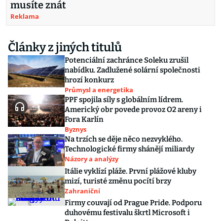
musíte znát
Reklama
Články z jiných titulů
Potenciální zachránce Soleku zrušil
nabídku. Zadlužené solární společnosti
hrozí konkurz
Průmysl a energetika
PPF spojila síly s globálním lídrem.
Americký obr povede provoz O2 areny i
Fora Karlín
Byznys
Na trzích se děje něco nezvyklého.
Technologické firmy shánějí miliardy
Názory a analýzy
Itálie vyklízí pláže. První plážové kluby
mizí, turisté změnu pocítí brzy
Zahraniční
Firmy couvají od Prague Pride. Podporu
duhovému festivalu škrtl Microsoft i