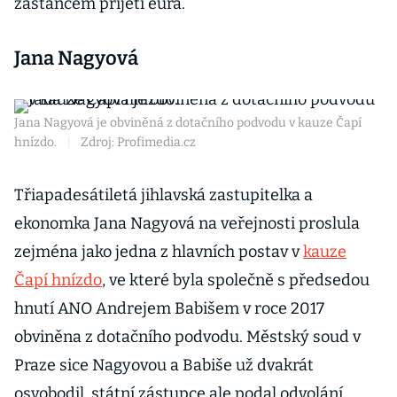
zastáncem přijetí eura.
Jana Nagyová
Jana Nagyová je obviněná z dotačního podvodu v kauze Čapí
hnízdo.
|
Zdroj: Profimedia.cz
Třiapadesátiletá jihlavská zastupitelka a
ekonomka Jana Nagyová na veřejnosti proslula
zejména jako jedna z hlavních postav v
kauze
Čapí hnízdo
, ve které byla společně s předsedou
hnutí ANO Andrejem Babišem v roce 2017
obviněna z dotačního podvodu. Městský soud v
Praze sice Nagyovou a Babiše už dvakrát
osvobodil, státní zástupce ale podal odvolání.