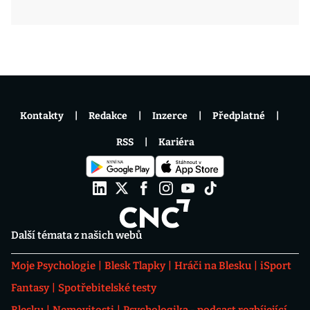
Kontakty
Redakce
Inzerce
Předplatné
RSS
Kariéra
Další témata z našich webů
Moje Psychologie
Blesk Tlapky
Hráči na Blesku
iSport
Fantasy
Spotřebitelské testy
Blesku
Nemovitosti
Psychologika - podcast rozbíjející