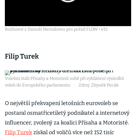
Rozhovor s Danuší Nerudovou pro pořad FLOW • e15
Filip Turek
Volební štáb Přísahy a Motoristů sobě při vyhlášení výsledků
voleb do Evropského parlamentu
|
Zdroj: Zbyněk Pecák
O největší překvapení letošních eurovoleb se
postaral osmatřicetiletý podnikatel a internetový
influencer, zvolený za koalici Přísaha a Motoristé.
Filip Turek
získal od voličů více než 152 tisíc