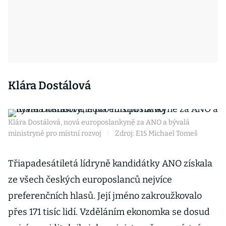
Klára Dostálová
Klára Dostálová, nová europoslankyně za ANO a bývalá
ministryně pro místní rozvoj
|
Zdroj: E15 Michael Tomeš
Třiapadesátiletá lídryně kandidátky ANO získala
ze všech českých europoslanců nejvíce
preferenčních hlasů. Její jméno zakroužkovalo
přes 171 tisíc lidí. Vzděláním ekonomka se dosud