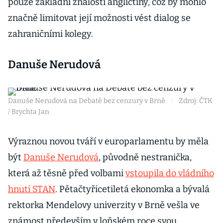
pouze základní znalostí angličtiny, což by mohlo
značně limitovat její možnosti vést dialog se
zahraničními kolegy.
Danuše Nerudová
Danuše Nerudová na Debatě bez cenzury v Brně
|
Zdroj: ČTK
/ Brychta Jan
Výraznou novou tváří v europarlamentu by měla
být
Danuše Nerudová
, původně nestranička,
která až těsně před volbami
vstoupila do vládního
hnutí STAN
. Pětačtyřicetiletá ekonomka a bývalá
rektorka Mendelovy univerzity v Brně vešla ve
známost především v loňském roce svou