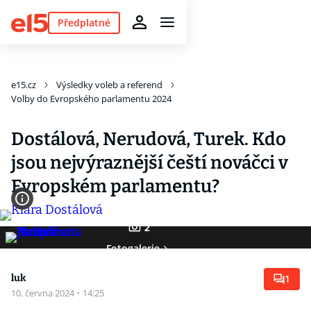
Předplatné
e15.cz
Výsledky voleb a referend
Volby do Evropského parlamentu 2024
Dostálová, Nerudová, Turek. Kdo
jsou nejvýraznější čeští nováčci v
Evropském parlamentu?
2
Fotogalerie
luk
1
10. června 2024
·
14:25