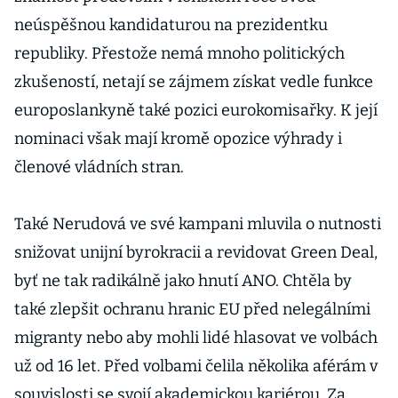
neúspěšnou kandidaturou na prezidentku
republiky. Přestože nemá mnoho politických
zkušeností, netají se zájmem získat vedle funkce
europoslankyně také pozici eurokomisařky. K její
nominaci však mají kromě opozice výhrady i
členové vládních stran.
Také Nerudová ve své kampani mluvila o nutnosti
snižovat unijní byrokracii a revidovat Green Deal,
byť ne tak radikálně jako hnutí ANO. Chtěla by
také zlepšit ochranu hranic EU před nelegálními
migranty nebo aby mohli lidé hlasovat ve volbách
už od 16 let. Před volbami čelila několika aférám v
souvislosti se svojí akademickou kariérou. Za