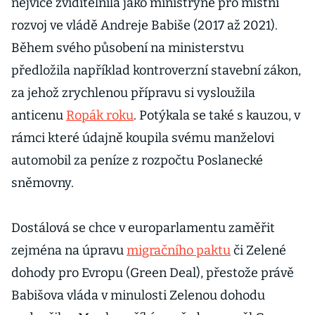
nejvíce zviditelnila jako ministryně pro místní
rozvoj ve vládě Andreje Babiše (2017 až 2021).
Během svého působení na ministerstvu
předložila například kontroverzní stavební zákon,
za jehož zrychlenou přípravu si vysloužila
anticenu
Ropák roku
. Potýkala se také s kauzou, v
rámci které údajně koupila svému manželovi
automobil za peníze z rozpočtu Poslanecké
sněmovny.
Dostálová se chce v europarlamentu zaměřit
zejména na úpravu
migračního paktu
či Zelené
dohody pro Evropu (Green Deal), přestože právě
Babišova vláda v minulosti Zelenou dohodu