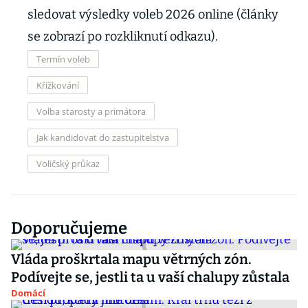
sledovat výsledky voleb 2026 online (články
se zobrazí po rozkliknutí odkazu).
Termín voleb
Křížkování
Volba starosty a primátora
Jak kandidovat do zastupitelstva
Voličský průkaz
Doporučujeme
Vláda proškrtala mapu větrných zón.
Podívejte se, jestli ta u vaší chalupy zůstala
Domácí