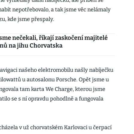
me vyhledaly další nabíječku, ale příběh se
nabít nepotřebovalo, a tak jsme věc nelámaly
zu, kde jsme přespaly.
jsme nečekali, říkají zaskočení majitelé
nů na jihu Chorvatska
avigaci našeho elektromobilu našly nabíječku
ilowattů u autosalonu Porsche. Opět jsme u
Fungovala tam karta We Charge, kterou jsme
tilo se s ní opravdu pohodlně a fungovala
acházela v už chorvatském Karlovaci u čerpací