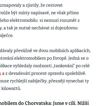
 zmapovaly a zjistily, že cestovat
může být místy napínavé, ne však přímo
ašeho elektromobilu si nemusí rozumět s
, a tak je nutné nechávat si dojezdovou
bíječce.
edávaly převážně ve dvou mobilních aplikacích,
tování elektromobilem po Evropě. Jedná se o
ikace vyhledaly možnosti „tankování“ po celé
a
a z devadesáti procent opravdu spolehlivě.
ouze rychlejší nabíječky, přesněji vynechat ty
 kilowattů.
obilem do Chorvatska: Jsme v cíli. Nižší