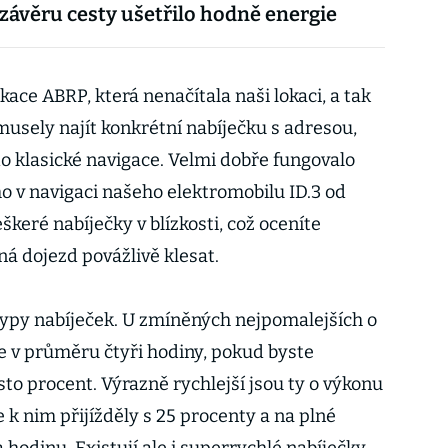
závěru cesty ušetřilo hodně energie
ace ABRP, která nenačítala naši lokaci, a tak
musely najít konkrétní nabíječku s adresou,
o klasické navigace. Velmi dobře fungovalo
o v navigaci našeho elektromobilu ID.3 od
keré nabíječky v blízkosti, což oceníte
íná dojezd povážlivě klesat.
 typy nabíječek. U zmíněných nejpomalejších o
te v průměru čtyři hodiny, pokud byste
 sto procent. Výrazně rychlejší jsou ty o výkonu
 k nim přijížděly s 25 procenty a na plné