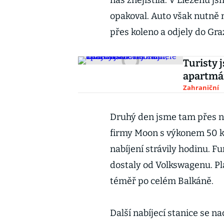
nás znejistila. V Liezenu js
opakoval. Auto však nutně 
přes koleno a odjely do Gra
Turisty 
apartmá
Zahraniční
Druhý den jsme tam přes n
firmy Moon s výkonem 50 k
nabíjení strávily hodinu. 
dostaly od Volkswagenu. Pla
téměř po celém Balkáně.
Další nabíjecí stanice se n