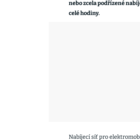
nebo zcela podřízené nabí
celé hodiny.
Nabíjecí síť pro elektromob