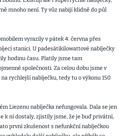
 hodinu. Existují ale i superrychlé nabíječky,
ně mnoho není. Ty vůz nabijí klidně do půl
mobilem vyrazily v pátek 4. června přes
íjecí stanici. U padesátikilowattové nabíječky
ily hodinu času. Platily jsme tam
ojmenné společnosti. Za celou dobu jsme v
 na rychlejší nabíječku, tedy tu o výkonu 150
kém Liezenu nabíječka nefungovala. Dala se jen
e k ní dostaly, zjistily jsme, že je buď privátní,
ato první zkušenost s nefunkční nabíječkou