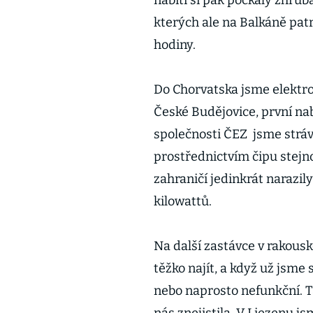
nabití si pak počkaly zhruba
kterých ale na Balkáně patr
hodiny.
Do Chorvatska jsme elektro
České Budějovice, první nab
společnosti ČEZ jsme stráv
prostřednictvím čipu stejn
zahraničí jedinkrát narazily
kilowattů.
Na další zastávce v rakous
těžko najít, a když už jsme s
nebo naprosto nefunkční. T