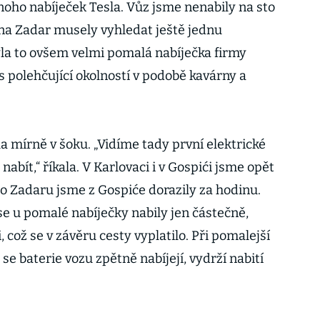
mnoho nabíječek Tesla. Vůz jsme nenabily na sto
 na Zadar musely vyhledat ještě jednu
Byla to ovšem velmi pomalá nabíječka firmy
s polehčující okolností v podobě kavárny a
a mírně v šoku. „Vidíme tady první elektrické
nabít,“ říkala. V Karlovaci i v Gospići jsme opět
Do Zadaru jsme z Gospiće dorazily za hodinu.
e u pomalé nabíječky nabily jen částečně,
, což se v závěru cesty vyplatilo. Při pomalejší
 se baterie vozu zpětně nabíjejí, vydrží nabití