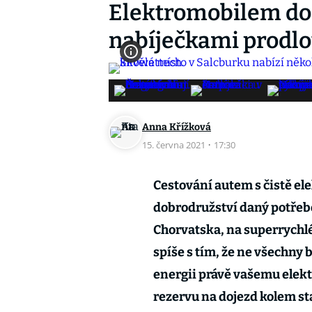
Elektromobilem do 
nabíječkami prodlo
Anna Křížková
15. června 2021
·
17:30
Cestování autem s čistě e
dobrodružství daný potřebo
Chorvatska, na superrychlé
spíše s tím, že ne všechny
energii právě vašemu elek
rezervu na dojezd kolem sta