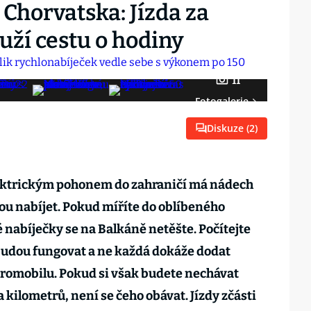
Chorvatska: Jízda za
uží cestu o hodiny
11
Fotogalerie
Diskuze (
2
)
lektrickým pohonem do zahraničí má nádech
u nabíjet. Pokud míříte do oblíbeného
 nabíječky se na Balkáně netěšte. Počítejte
 budou fungovat a ne každá dokáže dodat
tromobilu. Pokud si však budete nechávat
 kilometrů, není se čeho obávat. Jízdy zčásti