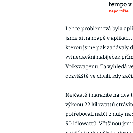
tempo v 
Reportáže
Lehce problémová byla aplik
jsme si na mapě v aplikaci 
kterou jsme pak zadávaly d
vyhledávání nabíječek přím
Volkswagenu. Ta vyhledá veš
obzvláště ve chvíli, kdy zač
Nejčastěji narazíte na dva
výkonu 22 kilowattů stráví
potřebovali nabít z nuly na
50 kilowattů. Většinou jsme