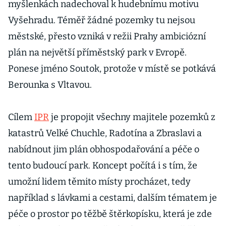
myšlenkách nadechoval k hudebnímu motivu
Vyšehradu. Téměř žádné pozemky tu nejsou
městské, přesto vzniká v režii Prahy ambiciózní
plán na největší příměstský park v Evropě.
Ponese jméno Soutok, protože v místě se potkává
Berounka s Vltavou.
Cílem
IPR
je propojit všechny majitele pozemků z
katastrů Velké Chuchle, Radotína a Zbraslavi a
nabídnout jim plán obhospodařování a péče o
tento budoucí park. Koncept počítá i s tím, že
umožní lidem těmito místy procházet, tedy
například s lávkami a cestami, dalším tématem je
péče o prostor po těžbě štěrkopísku, která je zde