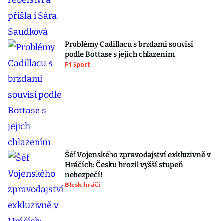
Problémy Cadillacu s brzdami souvisí
podle Bottase s jejich chlazením
F1 Sport
Šéf Vojenského zpravodajství exkluzivně v
Hráčích: Česku hrozil vyšší stupeň
nebezpečí!
Blesk hráči