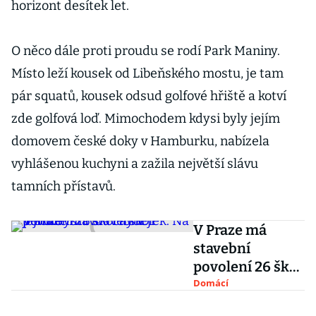
horizont desítek let.
O něco dále proti proudu se rodí Park Maniny.
Místo leží kousek od Libeňského mostu, je tam
pár squatů, kousek odsud golfové hřiště a kotví
zde golfová loď. Mimochodem kdysi byly jejím
domovem české doky v Hamburku, nabízela
vyhlášenou kuchyni a zažila největší slávu
tamních přístavů.
V Praze má
stavební
povolení 26 škol
a školek. Na
Domácí
jejich výstavbu