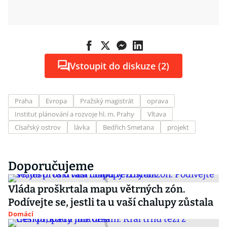
Vstoupit do diskuze (2)
Praha
Evropa
Pražský magistrát
oprava
Institut plánování a rozvoje hl. m. Prahy
Vltava
Císařský ostrov
lávka
Bedřich Smetana
projekt
Doporučujeme
Vláda proškrtala mapu větrných zón.
Podívejte se, jestli ta u vaší chalupy zůstala
Domácí