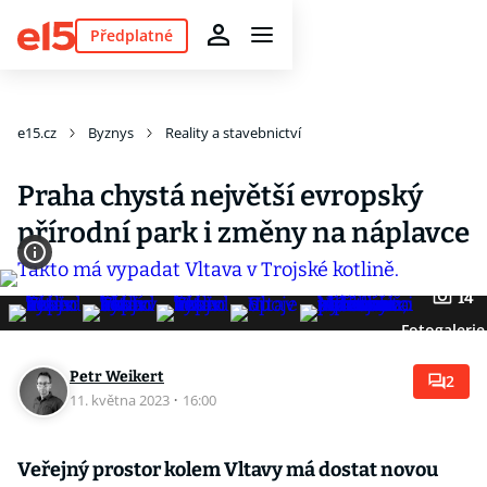
Předplatné
e15.cz
Byznys
Reality a stavebnictví
Praha chystá největší evropský
přírodní park i změny na náplavce
14
Fotogalerie
Petr Weikert
2
11. května 2023
·
16:00
Veřejný prostor kolem Vltavy má dostat novou