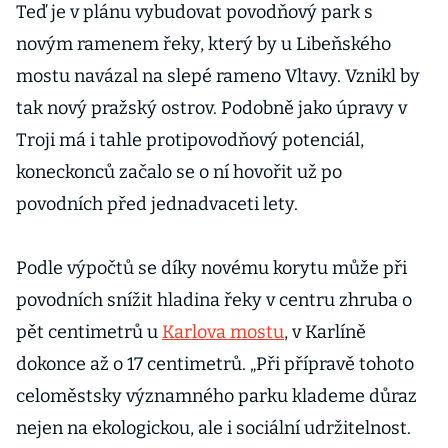
chybějí peníze
Teď je v plánu vybudovat povodňový park s
novým ramenem řeky, který by u Libeňského
mostu navázal na slepé rameno Vltavy. Vznikl by
tak nový pražský ostrov. Podobně jako úpravy v
Troji má i tahle protipovodňový potenciál,
koneckonců začalo se o ní hovořit už po
povodních před jednadvaceti lety.
Podle výpočtů se díky novému korytu může při
povodních snížit hladina řeky v centru zhruba o
pět centimetrů u
Karlova mostu
, v Karlíně
dokonce až o 17 centimetrů. „Při přípravě tohoto
celoměstsky významného parku klademe důraz
nejen na ekologickou, ale i sociální udržitelnost.