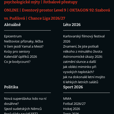
psychologické mýty
Fotbalové přestupy
ONLINE
Eventový prostor Level 9
OKTAGON 92: Szabová
vs. Pudilová
Chance Liga 2026/27
Aktuálně
Léto 2026
Epicentrum
Karlovarský filmový festival
Neštovice: příznaky, léčba
2026
V čem jezdí Yamal a Mesii?
Znamení, že jste potkali
Kvízy pro seniory
někoho z minulého života
Kalendář úplňků 2026
Astronomické úkazy 2026:
Co je bodycount?
zatmění slunce a další
Jak obléci miminko při
vysokých teplotách?
Jak na dokonalé letní mojito
6 lehkých letních salátů
Politika
Sport 2026
Nová superdávka: kdo na ní
MMA
dosáhne?
Fotbal 2026/27
Sjezd sudetských Němců
Hokej 2026
Proč vláda zavádí EET?
Tenis 2026