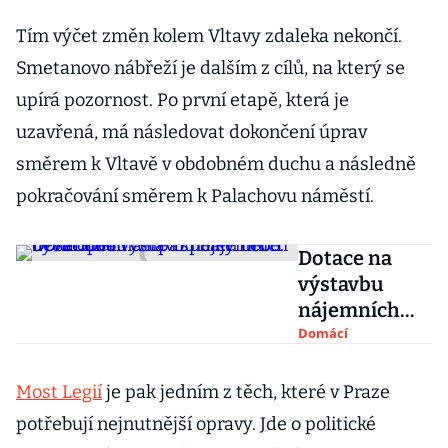
Tím výčet změn kolem Vltavy zdaleka nekončí.
Smetanovo nábřeží je dalším z cílů, na který se
upírá pozornost. Po první etapě, která je
uzavřená, má následovat dokončení úprav
směrem k Vltavě v obdobném duchu a následně
pokračování směrem k Palachovu náměstí.
Dotace na
výstavbu
nájemních
bytů budou
Domácí
čerpat nejen
obce.
Most Legií
je pak jedním z těch, které v Praze
Dosáhnou na
potřebují nejnutnější opravy. Jde o politické
ně i spolky