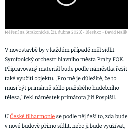
Měření na Strakonické. (21. dubna 2023) • Blesk.cz - David Malík
V novostavbě by v každém případě měl sídlit
Symfonický orchestr hlavního města Prahy FOK.
Připravovaný materiál bude podle náměstka řešit
také využití objektu. „Pro mě je důležité, že to
musí být primárně sídlo pražského hudebního
tělesa,“ řekl náměstek primátora Jiří Pospíšil.
U
České filharmonie
se podle něj řeší to, zda bude
v nové budově přímo sídlit, nebo ji bude využívat,