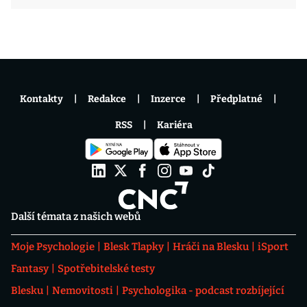
Kontakty
Redakce
Inzerce
Předplatné
RSS
Kariéra
Další témata z našich webů
Moje Psychologie
Blesk Tlapky
Hráči na Blesku
iSport
Fantasy
Spotřebitelské testy
Blesku
Nemovitosti
Psychologika - podcast rozbíjející