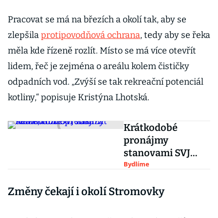
Pracovat se má na březích a okolí tak, aby se
zlepšila
protipovodňová ochrana
, tedy aby se řeka
měla kde řízeně rozlít. Místo se má více otevřít
lidem, řeč je zejména o areálu kolem čističky
odpadních vod. „Zvýší se tak rekreační potenciál
kotliny,“ popisuje Kristýna Lhotská.
Krátkodobé
pronájmy
stanovami SVJ
zakázat nelze,
Bydlíme
rozhodl soud
Změny čekají i okolí Stromovky