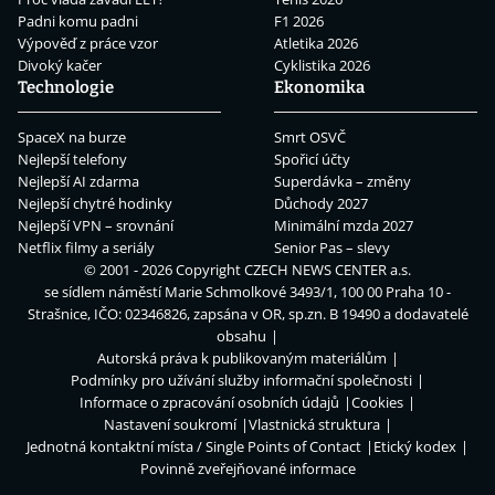
Padni komu padni
F1 2026
Výpověď z práce vzor
Atletika 2026
Divoký kačer
Cyklistika 2026
Technologie
Ekonomika
SpaceX na burze
Smrt OSVČ
Nejlepší telefony
Spořicí účty
Nejlepší AI zdarma
Superdávka – změny
Nejlepší chytré hodinky
Důchody 2027
Nejlepší VPN – srovnání
Minimální mzda 2027
Netflix filmy a seriály
Senior Pas – slevy
© 2001 - 2026 Copyright
CZECH NEWS CENTER a.s.
se sídlem náměstí Marie Schmolkové 3493/1, 100 00 Praha 10 -
Strašnice, IČO: 02346826, zapsána v OR, sp.zn. B 19490 a dodavatelé
obsahu
Autorská práva k publikovaným materiálům
Podmínky pro užívání služby informační společnosti
Informace o zpracování osobních údajů
Cookies
Nastavení soukromí
Vlastnická struktura
Jednotná kontaktní místa / Single Points of Contact
Etický kodex
Povinně zveřejňované informace