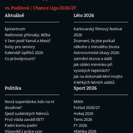
vs. Pudilová
Chance Liga 2026/27
Aktuálně
Léto 2026
Epicentrum
Karlovarský filmový festival
Neštovice: příznaky, léčba
2026
V čem jezdí Yamal a Mesii?
Znamení, že jste potkali
Kvízy pro seniory
někoho z minulého života
Kalendář úplňků 2026
Astronomické úkazy 2026:
Co je bodycount?
zatmění slunce a další
Jak obléci miminko při
vysokých teplotách?
Jak na dokonalé letní mojito
6 lehkých letních salátů
Politika
Sport 2026
Nová superdávka: kdo na ní
MMA
dosáhne?
Fotbal 2026/27
Sjezd sudetských Němců
Hokej 2026
Proč vláda zavádí EET?
Tenis 2026
Padni komu padni
F1 2026
Výpověď z práce vzor
Atletika 2026