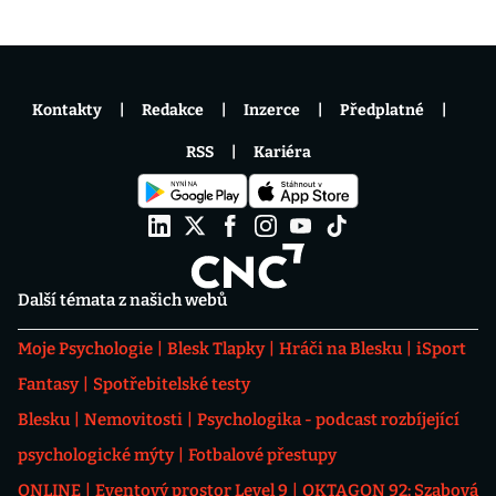
Kontakty
Redakce
Inzerce
Předplatné
RSS
Kariéra
Další témata z našich webů
Moje Psychologie
Blesk Tlapky
Hráči na Blesku
iSport
Fantasy
Spotřebitelské testy
Blesku
Nemovitosti
Psychologika - podcast rozbíjející
psychologické mýty
Fotbalové přestupy
ONLINE
Eventový prostor Level 9
OKTAGON 92: Szabová