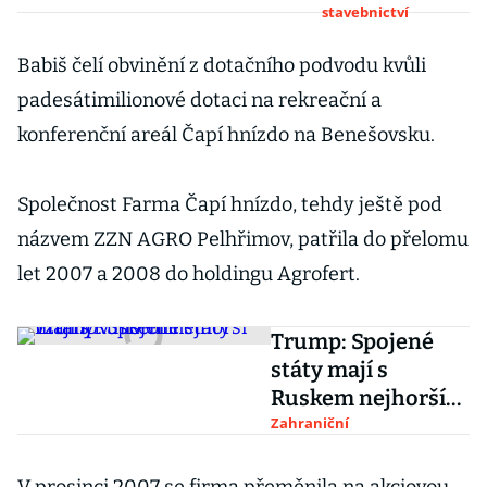
stavebnictví
téměř vše,
říká
Babiš čelí obvinění z dotačního podvodu kvůli
zakladatel
padesátimilionové dotaci na rekreační a
potápějícího
se holdingu
konferenční areál Čapí hnízdo na Benešovsku.
PSJ
Společnost Farma Čapí hnízdo, tehdy ještě pod
názvem ZZN AGRO Pelhřimov, patřila do přelomu
let 2007 a 2008 do holdingu Agrofert.
Trump: Spojené
státy mají s
Ruskem nejhorší
vztahy v historii
Zahraniční