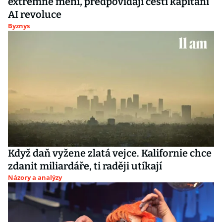
extrémně mění, předpovídají čeští kapitáni
AI revoluce
Byznys
Když daň vyžene zlatá vejce. Kalifornie chce
zdanit miliardáře, ti raději utíkají
Názory a analýzy