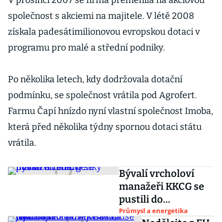
V prosinci 2007 se firma přeměnila na akciovou
společnost s akciemi na majitele. V létě 2008
získala padesátimilionovou evropskou dotaci v
programu pro malé a střední podniky.
Po několika letech, kdy dodržovala dotační
podmínku, se společnost vrátila pod Agrofert.
Farmu Čapí hnízdo nyní vlastní společnost Imoba,
která před několika týdny spornou dotaci státu
vrátila.
Bývalí vrcholoví
manažeři KKCG se
pustili do
energetiky
Průmysl a energetika