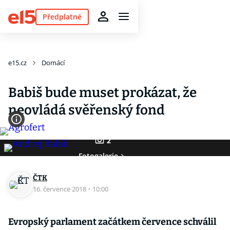
Předplatné
e15.cz
Domácí
Babiš bude muset prokázat, že
neovládá svěřenský fond
2
Fotogalerie
ČTK
16. července 2018
·
10:00
Evropský parlament začátkem července schválil