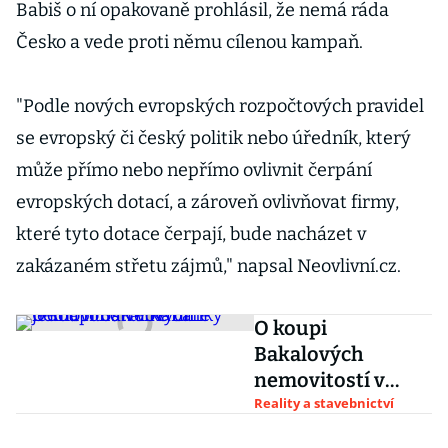
Babiš o ní opakovaně prohlásil, že nemá ráda
Česko a vede proti němu cílenou kampaň.
"Podle nových evropských rozpočtových pravidel
se evropský či český politik nebo úředník, který
může přímo nebo nepřímo ovlivnit čerpání
evropských dotací, a zároveň ovlivňovat firmy,
které tyto dotace čerpají, bude nacházet v
zakázaném střetu zájmů," napsal Neovlivní.cz.
O koupi
Bakalových
nemovitostí v
Karlíně jedná fond
Reality a stavebnictví
velké banky