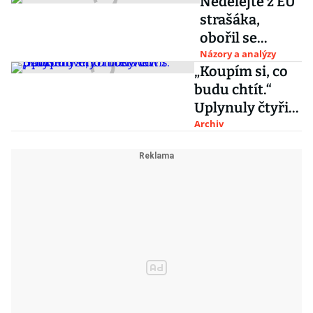
Nedělejte z EU
strašáka,
obořil se
Kalousek na
Názory a analýzy
„Koupím si, co
Klause
budu chtít.“
mladšího.
Uplynuly čtyři
Podívejte se na
roky od
Archiv
jejich duel
průlomového
interview s
Babišem