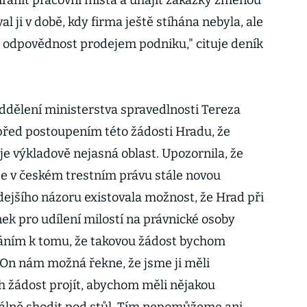
chránit pracovní místa a uhájit zakázky změnou
l ji v době, kdy firma ještě stíhána nebyla, ale
í odpovědnost prodejem podniku," cituje deník
ddělení ministerstva spravedlnosti Tereza
před postoupením této žádosti Hradu, že
je výkladově nejasná oblast. Upozornila, že
je v českém trestním právu stále novou
ehdejšího názoru existovala možnost, že Hrad při
k pro udílení milostí na právnické osoby
láním k tomu, že takovou žádost bychom
 On nám možná řekne, že jsme ji měli
ch žádost projít, abychom měli nějakou