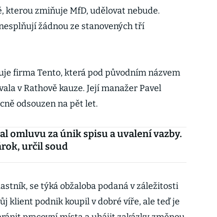
ě, kterou zmiňuje MfD, udělovat nebude.
nesplňují žádnou ze stanovených tří
duje firma Tento, která pod původním názvem
vala v Rathově kauze. Její manažer Pavel
ně odsouzen na pět let.
al omluvu za únik spisu a uvalení vazby.
ok, určil soud
lastník, se týká obžaloba podaná v záležitosti
 klient podnik koupil v dobré víře, ale teď je