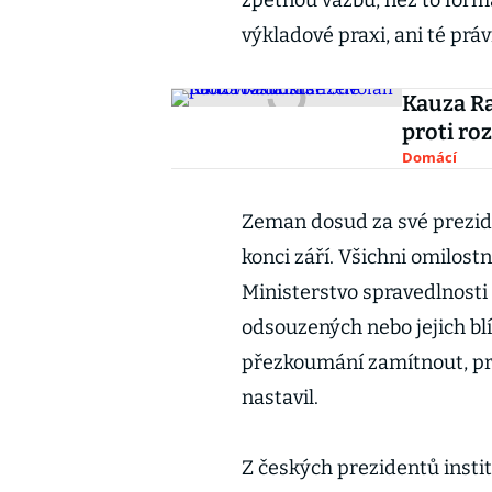
zpětnou vazbu, než to for
výkladové praxi, ani té prá
Kauza Ra
proti ro
Domácí
Zeman dosud za své preziden
konci září. Všichni omilost
Ministerstvo spravedlnosti
odsouzených nebo jejich blí
přezkoumání zamítnout, pro
nastavil.
Z českých prezidentů instit