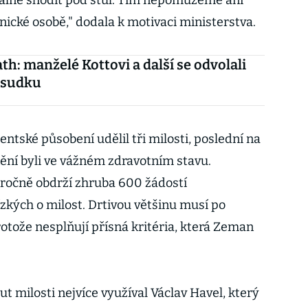
málně shodit pod stůl. Tím nepomůžeme ani
vnické osobě," dodala k motivaci ministerstva.
th: manželé Kottovi a další se odvolali
zsudku
tské působení udělil tři milosti, poslední na
nění byli ve vážném zdravotním stavu.
 ročně obdrží zhruba 600 žádostí
zkých o milost. Drtivou většinu musí po
tože nesplňují přísná kritéria, která Zeman
ut milosti nejvíce využíval Václav Havel, který