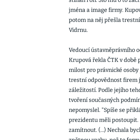
stíhán i on. Šlo mu o to za
jména a image firmy. Kupova
potom na něj přešla trestn
Vidrnu.
Vedoucí ústavněprávního o
Krupová řekla ČTK v době 
milost pro právnické osoby 
trestní odpovědnost firem 
záležitostí. Podle jejího t
tvoření současných podmíne
nepomyslel. "Spíše se přik
prezidentu měli postoupit.
zamítnout. (...) Nechala by