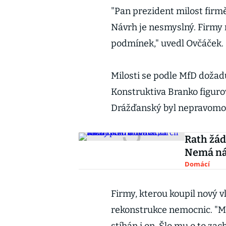
"Pan prezident milost firm
Návrh je nesmyslný. Firmy 
podmínek," uvedl Ovčáček.
Milosti se podle MfD doža
Konstruktiva Branko figuro
Drážďanský byl nepravomoc
Rath žád
Nemá nár
Domácí
Firmy, kterou koupil nový v
rekonstrukce nemocnic. "Můj