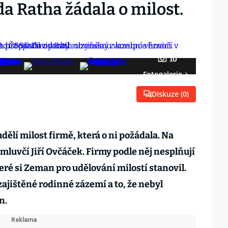
a Ratha žádala o milost.
10
Fotogalerie
Diskuze (
0
)
ělí milost firmě, která o ni požádala. Na
 mluvčí Jiří Ovčáček. Firmy podle něj nesplňují
eré si Zeman pro udělování milostí stanovil.
zajištěné rodinné zázemí a to, že nebyl
n.