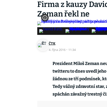
Firma z kauzy David
Zeman řekl ne
ČTK
4. října 2016
·
11:34
Prezident Miloš Zeman neud
twitteru to dnes uvedl jeho
žádnou ze tří podmínek, kt
Tedy vážný zdravotní stav, 
spáchán závažný trestný či