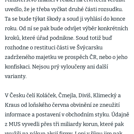
uvedlo, že je třeba vyčkat druhé části rozsudku.
Ta se bude týkat škody a soud ji vyhlásí do konce
roku. Od ní se pak bude odvíjet výběr konkrétních
kroků, které úřad podnikne. Soud totiž buď
rozhodne o restituci části ve Švýcarsku
zadrženého majetku ve prospěch ČR, nebo o jeho
konfiskaci. Nejsou prý vyloučeny ani další
varianty.
V Česku čelí Koláček, Čmejla, Diviš, Klimecký a
Kraus od loňského června obvinění ze zneužití
informace a postavení v obchodním styku. Údajně
z MUS vyvedli přes tři miliardy korun, které pak
využili na nákup akcií firmy. Loni v říjnu jim pak