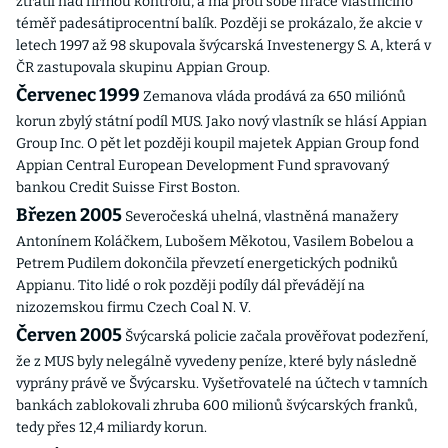
ztratil nad firmou kontrolu, a má proti sobě hráče vlastnícího
téměř padesátiprocentní balík. Později se prokázalo, že akcie v
letech 1997 až 98 skupovala švýcarská Investenergy S. A, která v
ČR zastupovala skupinu Appian Group.
Červenec 1999
Zemanova vláda prodává za 650 miliónů
korun zbylý státní podíl MUS. Jako nový vlastník se hlásí Appian
Group Inc. O pět let později koupil majetek Appian Group fond
Appian Central European Development Fund spravovaný
bankou Credit Suisse First Boston.
Březen 2005
Severočeská uhelná, vlastněná manažery
Antonínem Koláčkem, Lubošem Měkotou, Vasilem Bobelou a
Petrem Pudilem dokončila převzetí energetických podniků
Appianu. Tito lidé o rok později podíly dál převádějí na
nizozemskou firmu Czech Coal N. V.
Červen 2005
Švýcarská policie začala prověřovat podezření,
že z MUS byly nelegálně vyvedeny peníze, které byly následně
vyprány právě ve Švýcarsku. Vyšetřovatelé na účtech v tamních
bankách zablokovali zhruba 600 milionů švýcarských franků,
tedy přes 12,4 miliardy korun.