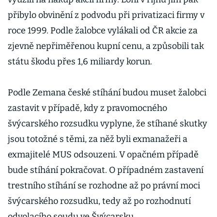
přibylo obvinění z podvodu při privatizaci firmy v
roce 1999. Podle žalobce vylákali od ČR akcie za
zjevně nepřiměřenou kupní cenu, a způsobili tak
státu škodu přes 1,6 miliardy korun.
Podle Zemana české stíhání budou muset žalobci
zastavit v případě, kdy z pravomocného
švýcarského rozsudku vyplyne, že stíhané skutky
jsou totožné s těmi, za něž byli exmanažeři a
exmajitelé MUS odsouzeni. V opačném případě
bude stíhání pokračovat. O případném zastavení
trestního stíhání se rozhodne až po právní moci
švýcarského rozsudku, tedy až po rozhodnutí
odvolacího soudu ve Švýcarsku.