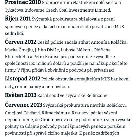
Prosinec 2010
Stoprocentním vlastníkem dolů se stala
Tykačova Indoverse Czech Coal Investments Limited.
Říjen 2011
Švýcarská prokuratura obžalovala z praní
špinavých peněz a dalších machinací okolo privatizace MUS
sedm lidí.
Červen 2012
Česká policie začala stíhat Antonína Koláčka,
Marka Čmejlu, Jiřího Diviše, Luboše Měkotu, Oldřicha
Klimeckého a Petra Krause pro podezření, že vyvedli ze
společnosti 150 milionů dolarů a použili je na nákup akcií této
firmy. V říjnu přidává obvinění z podvodu při privatizaci.
Listopad 2012
Policie obstavila exmajitelům MUS bankovní
účty, cenné papíry a nemovitosti.
Květen 2013
Začal soud ve švýcarské Bellinzoně.
Červenec 2013
Švýcarská prokuratura navrhla Koláčkovi,
Čmejlovi, Divišovi, Klimeckému a Krausovi pět let vězení
nepodmíněně, de Grooteovi dva roky podmíněně a všem vysoké
pokuty za údajné podvody, praní špinavých peněz a porušení
povinností při správě cizího majetku. Z peněz zadržených