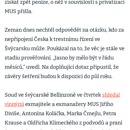
získat zpět peníze, o něž v souvislosti s privatizací
MUS přišla.
Zeman dnes nechtěl odpovědět na otázku, kdo za
nepřipojení Česka k trestnímu řízení ve
Švýcarsku může. Poukázal na to, že věc je stále ve
stadiu prověřování. „Jasno by mělo být v řádu
měsíců,“ uvedl. Na doplňující dotaz připustil, že
závěry šetření budou k dispozici do půl roku.
Soud ve švýcarské Bellinzoně ve čtvrtek
shledal
vinnými
exmajitele a exmanažery MUS Jiřího
Diviše, Antonína Koláčka, Marka Čmejlu, Petra
Krause a Oldřicha Klimeckého z podvodů a praní