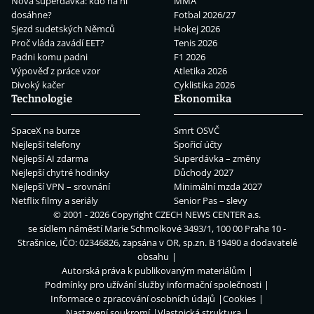
Nová superdávka: kdo na ní
MMA
dosáhne?
Fotbal 2026/27
Sjezd sudetských Němců
Hokej 2026
Proč vláda zavádí EET?
Tenis 2026
Padni komu padni
F1 2026
Výpověď z práce vzor
Atletika 2026
Divoký kačer
Cyklistika 2026
Technologie
Ekonomika
SpaceX na burze
Smrt OSVČ
Nejlepší telefony
Spořicí účty
Nejlepší AI zdarma
Superdávka – změny
Nejlepší chytré hodinky
Důchody 2027
Nejlepší VPN – srovnání
Minimální mzda 2027
Netflix filmy a seriály
Senior Pas – slevy
© 2001 - 2026 Copyright
CZECH NEWS CENTER a.s.
se sídlem náměstí Marie Schmolkové 3493/1, 100 00 Praha 10 -
Strašnice, IČO: 02346826, zapsána v OR, sp.zn. B 19490 a dodavatelé
obsahu
Autorská práva k publikovaným materiálům
Podmínky pro užívání služby informační společnosti
Informace o zpracování osobních údajů
Cookies
Nastavení soukromí
Vlastnická struktura