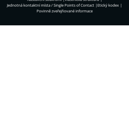
Jednotná kontaktní místa / Single Points of Contact
Etický kodex
Povinně zveřejňované informace