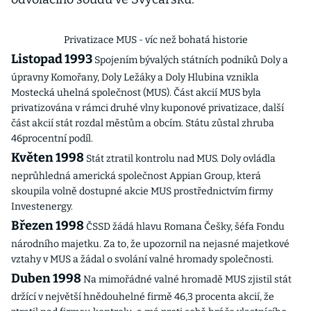
Privatizace MUS - víc než bohatá historie
Listopad 1993
Spojením bývalých státních podniků Doly a
úpravny Komořany, Doly Ležáky a Doly Hlubina vznikla
Mostecká uhelná společnost (MUS). Část akcií MUS byla
privatizována v rámci druhé vlny kuponové privatizace, další
část akcií stát rozdal městům a obcím. Státu zůstal zhruba
46procentní podíl.
Květen 1998
Stát ztratil kontrolu nad MUS. Doly ovládla
neprůhledná americká společnost Appian Group, která
skoupila volně dostupné akcie MUS prostřednictvím firmy
Investenergy.
Březen 1998
ČSSD žádá hlavu Romana Češky, šéfa Fondu
národního majetku. Za to, že upozornil na nejasné majetkové
vztahy v MUS a žádal o svolání valné hromady společnosti.
Duben 1998
Na mimořádné valné hromadě MUS zjistil stát
držící v největší hnědouhelné firmě 46,3 procenta akcií, že