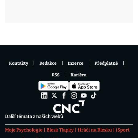
Kontakty
Redakce
Inzerce
Předplatné
RSS
Kariéra
Další témata z našich webů
Moje Psychologie
Blesk Tlapky
Hráči na Blesku
iSport