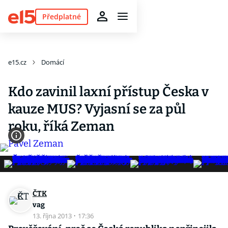
Předplatné
e15.cz
Domácí
Kdo zavinil laxní přístup Česka v
kauze MUS? Vyjasní se za půl
roku, říká Zeman
ČTK
vag
13. října 2013
·
17:36