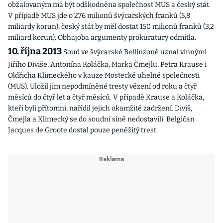
obžalovaným má být odškodněna společnost MUS a český stát.
V případě MUS jde o 276 milionů švýcarských franků (5,8
miliardy korun), český stát by měl dostat 150 milionů franků (3,2
miliard korun). Obhajoba argumenty prokuratury odmítla.
10. října 2013
Soud ve švýcarské Bellinzoně uznal vinnými
Jiřího Diviše, Antonína Koláčka, Marka Čmejlu, Petra Krause i
Oldřicha Klimeckého v kauze Mostecké uhelné společnosti
(MUS). Uložil jim nepodmíněné tresty vězení od roku a čtyř
měsíců do čtyř let a čtyř měsíců. V případě Krause a Koláčka,
kteří byli přítomni, nařídil jejich okamžité zadržení. Diviš,
Čmejla a Klimecký se do soudní síně nedostavili. Belgičan
Jacques de Groote dostal pouze peněžitý trest.