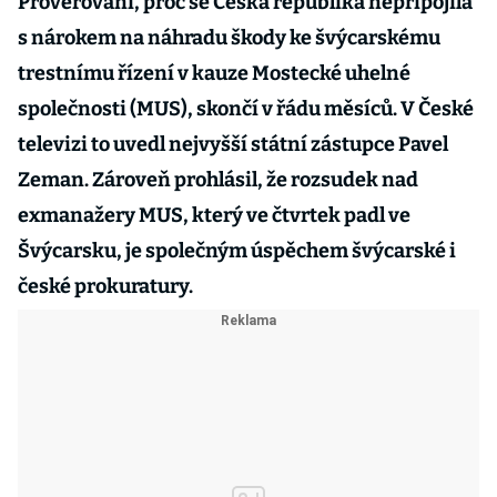
Prověřování, proč se Česká republika nepřipojila
s nárokem na náhradu škody ke švýcarskému
trestnímu řízení v kauze Mostecké uhelné
společnosti (MUS), skončí v řádu měsíců. V České
televizi to uvedl nejvyšší státní zástupce Pavel
Zeman. Zároveň prohlásil, že rozsudek nad
exmanažery MUS, který ve čtvrtek padl ve
Švýcarsku, je společným úspěchem švýcarské i
české prokuratury.