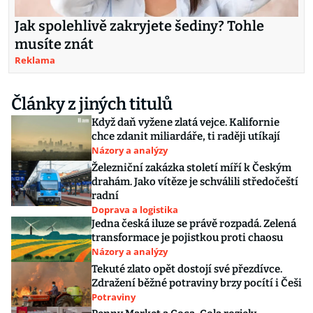
Jak spolehlivě zakryjete šediny? Tohle
musíte znát
Reklama
Články z jiných titulů
Když daň vyžene zlatá vejce. Kalifornie
chce zdanit miliardáře, ti raději utíkají
Názory a analýzy
Železniční zakázka století míří k Českým
drahám. Jako vítěze je schválili středočeští
radní
Doprava a logistika
Jedna česká iluze se právě rozpadá. Zelená
transformace je pojistkou proti chaosu
Názory a analýzy
Tekuté zlato opět dostojí své přezdívce.
Zdražení běžné potraviny brzy pocítí i Češi
Potraviny