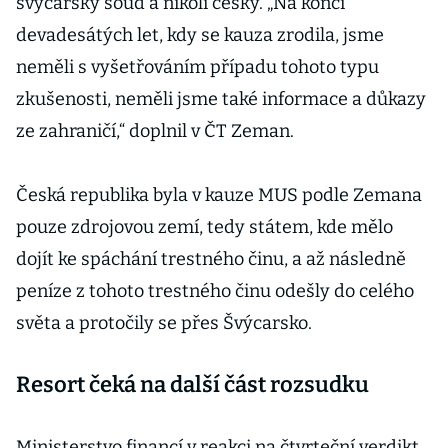
švýcarský soud a nikoli český. „Na konci
devadesátých let, kdy se kauza zrodila, jsme
neměli s vyšetřováním případu tohoto typu
zkušenosti, neměli jsme také informace a důkazy
ze zahraničí,“ doplnil v ČT Zeman.
Česká republika byla v kauze MUS podle Zemana
pouze zdrojovou zemí, tedy státem, kde mělo
dojít ke spáchání trestného činu, a až následně
peníze z tohoto trestného činu odešly do celého
světa a protočily se přes Švýcarsko.
Resort čeká na další část rozsudku
Ministerstvo financí v reakci na čtvrteční verdikt