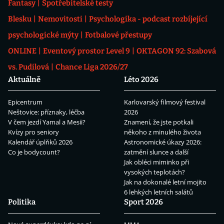
Fantasy
Spotřebitelské testy
Blesku
Nemovitosti
Psychologika - podcast rozbíjející
psychologické mýty
Fotbalové přestupy
ONLINE
Eventový prostor Level 9
OKTAGON 92: Szabová
vs. Pudilová
Chance Liga 2026/27
Aktuálně
Léto 2026
Epicentrum
Karlovarský filmový festival
Neštovice: příznaky, léčba
2026
V čem jezdí Yamal a Mesii?
Znamení, že jste potkali
Kvízy pro seniory
někoho z minulého života
Kalendář úplňků 2026
Astronomické úkazy 2026:
Co je bodycount?
zatmění slunce a další
Jak obléci miminko při
vysokých teplotách?
Jak na dokonalé letní mojito
6 lehkých letních salátů
Politika
Sport 2026