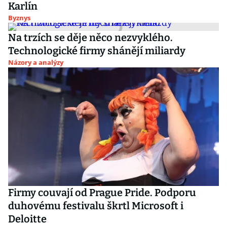
Karlín
Byznys
Na trzích se děje něco nezvyklého.
Technologické firmy shánějí miliardy
Názory a analýzy
Firmy couvají od Prague Pride. Podporu
duhovému festivalu škrtl Microsoft i
Deloitte