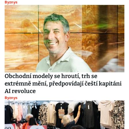
Byznys
Obchodní modely se hroutí, trh se
extrémně mění, předpovídají čeští kapitáni
AI revoluce
Byznys