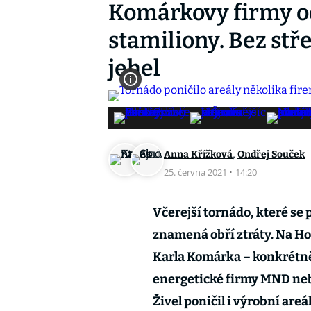
Komárkovy firmy o
stamiliony. Bez stř
jehel
,
Anna Křížková
Ondřej Souček
25. června 2021
·
14:20
Včerejší tornádo, které se
znamená obří ztráty. Na H
Karla Komárka – konkrétn
energetické firmy MND neb
Živel poničil i výrobní are