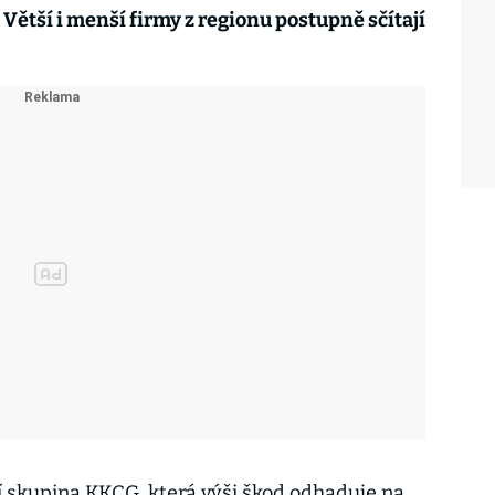
tší i menší firmy z regionu postupně sčítají
 skupina KKCG, která výši škod odhaduje na