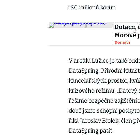
150 milionů korun.
Dotace, 
Moravě p
Domácí
V areálu Lužice je také bu
DataSpring. Přírodní katast
kancelářských prostor, kvů
krizového režimu. „Datový s
řešíme bezpečné zajištění n
době jsme schopni poskyto
říká Jaroslav Biolek, člen 
DataSpring patří.