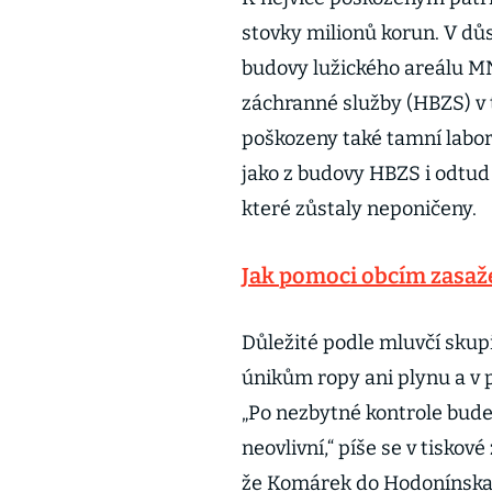
stovky milionů korun. V dů
budovy lužického areálu MN
záchranné služby (HBZS) v 
poškozeny také tamní labor
jako z budovy HBZS i odtud 
které zůstaly neponičeny.
Jak pomoci obcím zasa
Důležité podle mluvčí skup
únikům ropy ani plynu a v p
„Po nezbytné kontrole bud
neovlivní,“ píše se v tisko
že Komárek do Hodonínska 