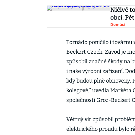
Ničivé t
obcí. Pě
Domácí
Tornádo poničilo i továrnu
Beckert Czech. Závod je mo
způsobil značné škody na 
i naše výrobní zařízení. Do
kdy budou plně obnoveny. Po
kolegové,“ uvedla Markéta 
společnosti Groz-Beckert 
Větrný vír způsobil problé
elektrického proudu bylo rá