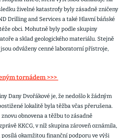
sledku živelné katastrofy byly zásadně zničeny
D Drilling and Services a také Hlavní báňské
téže obci. Mohutně byly podle skupiny
atoře a sklad geologického materiálu. Stejně
jsou odváženy cenné laboratorní přístroje,
ženým tornádem >>>
iny Dany Dvořákové je, že nedošlo k žádným
ostižené lokalitě byla těžba včas přerušena.
e znovu obnovena a těžbu to zásadně
vé zprávě KKCG, v níž skupina zároveň oznámila,
posílá okamžitou finanční podporu ve výši