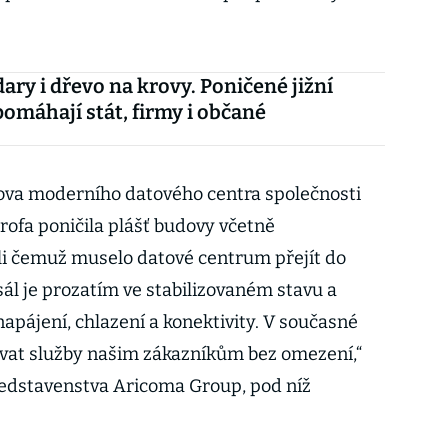
dary i dřevo na krovy. Poničené jižní
omáhají stát, firmy i občané
dova moderního datového centra společnosti
rofa poničila plášť budovy včetně
li čemuž muselo datové centrum přejít do
ál je prozatím ve stabilizovaném stavu a
apájení, chlazení a konektivity. V současné
vat služby našim zákazníkům bez omezení,“
představenstva Aricoma Group, pod níž