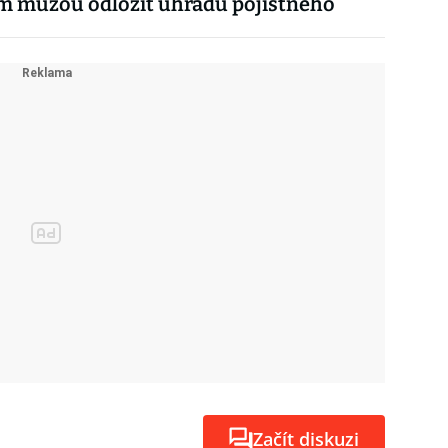
m můžou odložit úhradu pojistného
Začít diskuzi