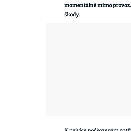
momentálně mimo provoz. Vě
škody.
K nejvíce poškozeným patří