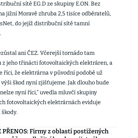
tribuční sítě EG.D ze skupiny E.ON. Bez
 jižní Moravě zhruba 2,5 tisíce odběratelů,
Net, do jejíž distribuční sítě tamní
.
ezůstal ani ČEZ. Včerejší tornádo tam
z jeho třinácti fotovoltaických elektráren, a
e říci, že elektrárna v původní podobě už
 výši škod nyní zjišťujeme. Jak dlouho bude
nelze nyní říci,“ uvedla mluvčí skupiny
ch fotovoltaických elektrárnách eviduje
 škody.
PŘENOS: Firmy z oblastí postižených