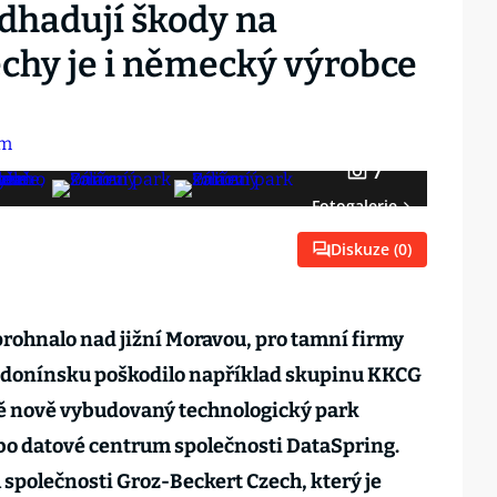
dhadují škody na
echy je i německý výrobce
7
Fotogalerie
Diskuze (
0
)
 prohnalo nad jižní Moravou, pro tamní firmy
odonínsku poškodilo například skupinu KKCG
ě nově vybudovaný technologický park
o datové centrum společnosti DataSpring.
ál společnosti Groz-Beckert Czech, který je