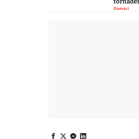
tornáde
Domácí