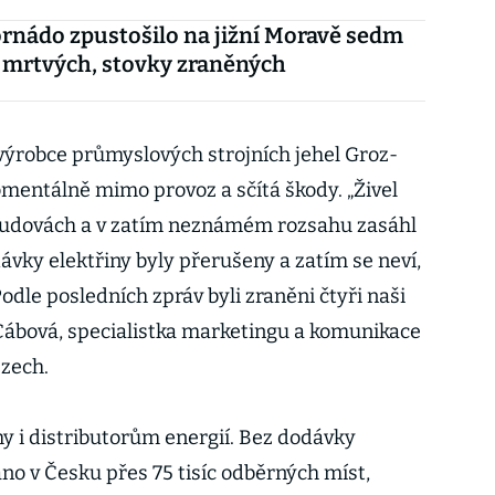
ornádo zpustošilo na jižní Moravě sedm
t mrtvých, stovky zraněných
 výrobce průmyslových strojních jehel Groz-
mentálně mimo provoz a sčítá škody. „Živel
budovách a v zatím neznámém rozsahu zasáhl
dávky elektřiny byly přerušeny a zatím se neví,
dle posledních zpráv byli zraněni čtyři naši
Cábová, specialistka marketingu a komunikace
Czech.
my i distributorům energií. Bez dodávky
no v Česku přes 75 tisíc odběrných míst,