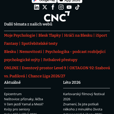
Další témata z našich webů
Moje Psychologie
Blesk Tlapky
Hráči na Blesku
iSport
Fantasy
Spotřebitelské testy
Blesku
Nemovitosti
Psychologika - podcast rozbíjející
psychologické mýty
Fotbalové přestupy
ONLINE
Eventový prostor Level 9
OKTAGON 92: Szabová
vs. Pudilová
Chance Liga 2026/27
Aktuálně
Léto 2026
Epicentrum
Karlovarský filmový festival
Neštovice: příznaky, léčba
2026
V čem jezdí Yamal a Mesii?
Znamení, že jste potkali
Kvízy pro seniory
někoho z minulého života