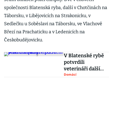
společnosti Blatenská ryba, další v Chotčinách na
Táborsku, v Libějovicích na Strakonicku, v
Sedlečku u Soběslavi na Táborsku, ve Vlachově
Březí na Prachaticku a v Ledenicích na
Českobudějovicku.
V Blatenské rybě
potvrdili
veterináři další
nákazu ptačí
Domácí
chřipkou