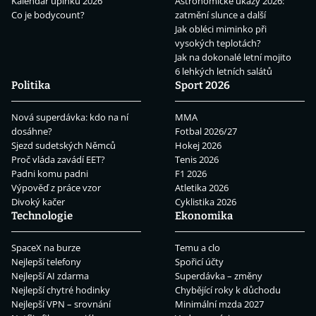
Kalendář úplňků 2026
Astronomické úkazy 2026:
Co je bodycount?
zatmění slunce a další
Jak obléci miminko při
vysokých teplotách?
Jak na dokonalé letní mojito
6 lehkých letních salátů
Politika
Sport 2026
Nová superdávka: kdo na ní
MMA
dosáhne?
Fotbal 2026/27
Sjezd sudetských Němců
Hokej 2026
Proč vláda zavádí EET?
Tenis 2026
Padni komu padni
F1 2026
Výpověď z práce vzor
Atletika 2026
Divoký kačer
Cyklistika 2026
Technologie
Ekonomika
SpaceX na burze
Temu a clo
Nejlepší telefony
Spořicí účty
Nejlepší AI zdarma
Superdávka – změny
Nejlepší chytré hodinky
Chybějící roky k důchodu
Nejlepší VPN – srovnání
Minimální mzda 2027