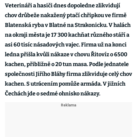
Veterináři a hasiči dnes dopoledne zlikvidují
chov drůbeže nakažený ptačí chřipkou ve firmě
Blatenská ryba v Blatné na Strakonicku. V halách
na okraji města je 17 300 kachňat různého stáří a
asi 60 tisíc násadových vajec. Firma už na konci
ledna přišla kvůli nákaze v chovu Řitovíz o 6500
kachen, přibližně o 20 tun masa. Podle jednatele
společnosti Jiřího Bláhy firma zlikviduje celý chov
kachen. S utrácením pomůže armáda. V jižních
Čechách jde o sedmé ohnisko nákazy.