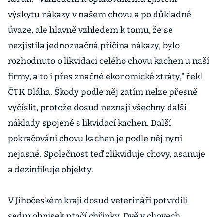
výskytu nákazy v našem chovu a po důkladné
úvaze, ale hlavně vzhledem k tomu, že se
nezjistila jednoznačná příčina nákazy, bylo
rozhodnuto o likvidaci celého chovu kachen u naší
firmy, a to i přes značné ekonomické ztráty," řekl
ČTK Bláha. Škody podle něj zatím nelze přesně
vyčíslit, protože dosud neznají všechny další
náklady spojené s likvidací kachen. Další
pokračování chovu kachen je podle něj nyní
nejasné. Společnost teď zlikviduje chovy, asanuje
a dezinfikuje objekty.
V Jihočeském kraji dosud veterináři potvrdili
sedm ohnisek ptačí chřipky. Dvě v chovech