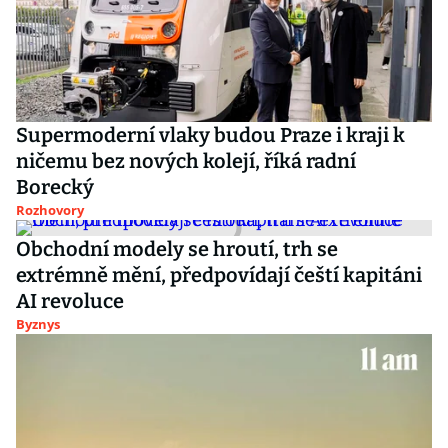
Supermoderní vlaky budou Praze i kraji k
ničemu bez nových kolejí, říká radní
Borecký
Rozhovory
Obchodní modely se hroutí, trh se
extrémně mění, předpovídají čeští kapitáni
AI revoluce
Byznys