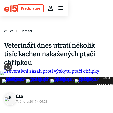
Předplatné
e15.cz
Domácí
Veterináři dnes utratí několik
tisíc kachen nakažených ptačí
chřipkou
5
Fotogaleri
ČTK
7. února 2017
·
06:53