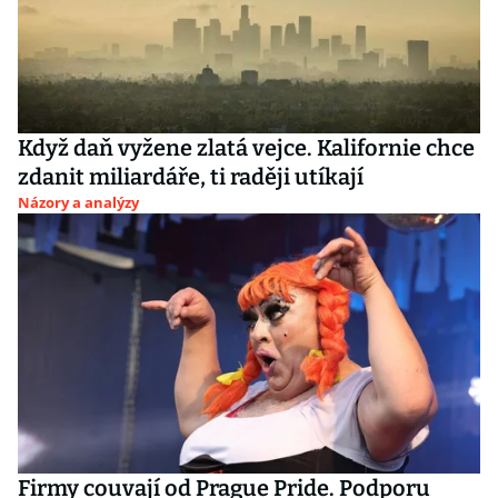
Když daň vyžene zlatá vejce. Kalifornie chce
zdanit miliardáře, ti raději utíkají
Názory a analýzy
Firmy couvají od Prague Pride. Podporu