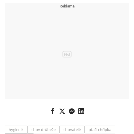
hygienik
chov drůbeže
chovatelé
ptačí chřipka