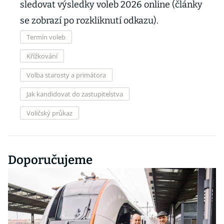
sledovat výsledky voleb 2026 online (články
se zobrazí po rozkliknutí odkazu).
Termín voleb
Křížkování
Volba starosty a primátora
Jak kandidovat do zastupitelstva
Voličský průkaz
Doporučujeme