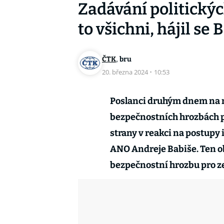
Zadávání politickýc
to všichni, hájil se 
,
ČTK
bru
20. března 2024
·
10:53
Poslanci druhým dnem na 
bezpečnostních hrozbách pr
strany v reakci na postupy
ANO Andreje Babiše. Ten ob
bezpečnostní hrozbu pro ze