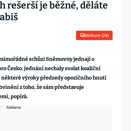
h rešerší je běžné, děláte
Babiš
Diskuze (
24
)
mimořádné schůzi Sněmovny jednají o
o Česko. Jednání nechaly svolat koaliční
 i některé výroky předsedy opozičního hnutí
vinění z toho, že sám představuje
mi, popírá.