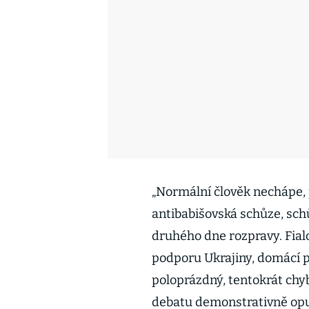
„Normální člověk nechápe, p
antibabišovská schůze, schů
druhého dne rozpravy. Fial
podporu Ukrajiny, domácí pr
poloprázdný, tentokrát chyb
debatu demonstrativně opu