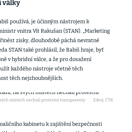
 války
abiš používá, je účinným nástrojem k
ministr vnitra Vít Rakušan (STAN). „Marketing
řinést zisky, dlouhodobě páchá nevratné
a STAN také prohlásil, že Babiš hraje, byť
ně v hybridní válce, a že pro dosažení
oužít každého nástroje včetně těch
nost těch nejzhoubnějších.
svých místech nechali protestní transparenty
|
Zdroj: ČTK
aličního kabinetu k zajištění bezpečnosti