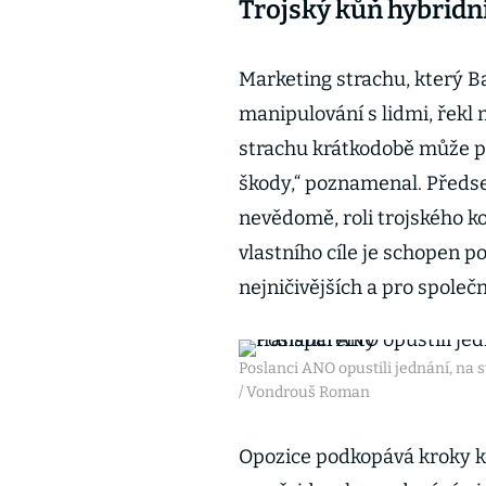
Trojský kůň hybridní
Marketing strachu, který B
manipulování s lidmi, řekl 
strachu krátkodobě může p
škody,“ poznamenal. Předsed
nevědomě, roli trojského ko
vlastního cíle je schopen p
nejničivějších a pro společ
Poslanci ANO opustili jednání, na 
/ Vondrouš Roman
Opozice podkopává kroky ko