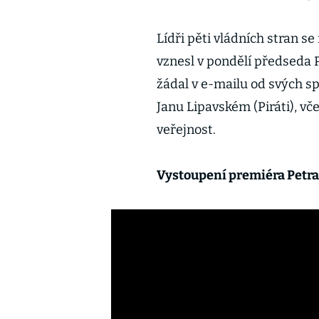
Lídři pěti vládních stran s
vznesl v pondělí předseda P
žádal v e-mailu od svých s
Janu Lipavském (Piráti), vč
veřejnost.
Vystoupení premiéra Petra 