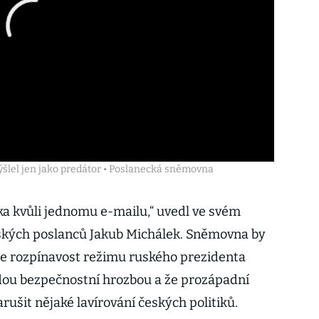
ýšlel jen jako predátor • Poslanecká sněmovna
ka kvůli jednomu e-mailu,“ uvedl ve svém
ských poslanců Jakub Michálek. Sněmovna by
že rozpínavost režimu ruského prezidenta
dou bezpečnostní hrozbou a že prozápadní
ušit nějaké lavírování českých politiků.