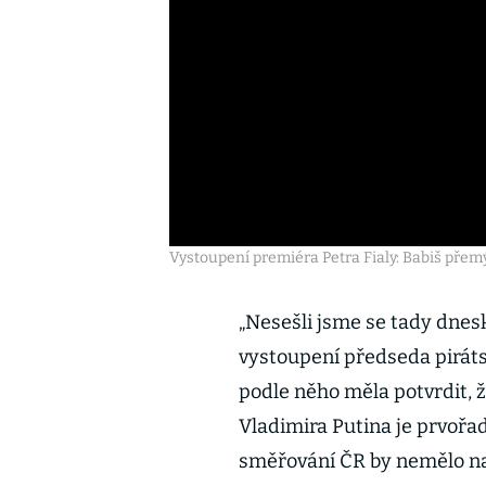
Vystoupení premiéra Petra Fialy: Babiš přem
„Nesešli jsme se tady dnes
vystoupení předseda pirát
podle něho měla potvrdit, 
Vladimira Putina je prvořa
směřování ČR by nemělo nar