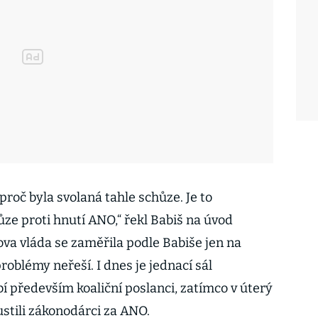
roč byla svolaná tahle schůze. Je to
ze proti hnutí ANO,“ řekl Babiš na úvod
ova vláda se zaměřila podle Babiše jen na
oblémy neřeší. I dnes je jednací sál
í především koaliční poslanci, zatímco v úterý
stili zákonodárci za ANO.