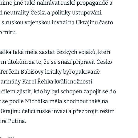
mimo jiné také nahrávat ruské propagandě a
i neutrality Česka a politiky ustupování.
 s ruskou vojenskou invazí na Ukrajinu často
o míru.
lka také měla zastat českých vojáků, kteří
ým útokům za to, že se snaží připravit Česko
 Terčem Babišovy kritiky byl opakovaně
u armády Karel Řehka kvůli možnosti
cílem zjistit, kdo by byl schopen zapojit se do
 se podle Michálka měla shodnout také na
rajinu čelící ruské invazi a přezbrojit režim
ra Putina.