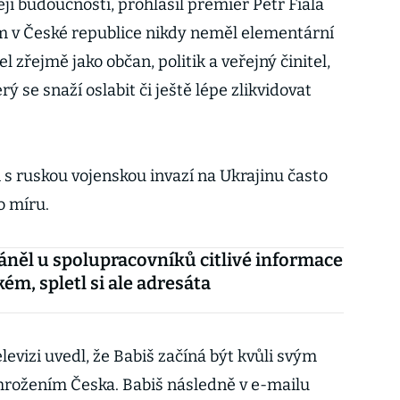
ejí budoucností, prohlásil premiér Petr Fiala
em v České republice nikdy neměl elementární
 zřejmě jako občan, politik a veřejný činitel,
rý se snaží oslabit či ještě lépe zlikvidovat
 s ruskou vojenskou invazí na Ukrajinu často
o míru.
áněl u spolupracovníků citlivé informace
ém, spletl si ale adresáta
levizi uvedl, že Babiš začíná být kvůli svým
rožením Česka. Babiš následně v e-mailu