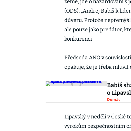
země, jde o hazardování s j
(ODS). „Andrej Babiš k lid
důveru. Protože nepřemýšlel
ale pouze jako predátor, kte
konkurenci
Předseda ANO v souvislosti
opakuje, že je třeba mluvit 
Babiš sh
o Lipavsk
Domácí
Lipavský v neděli v České te
výrokům bezpečnostním oh