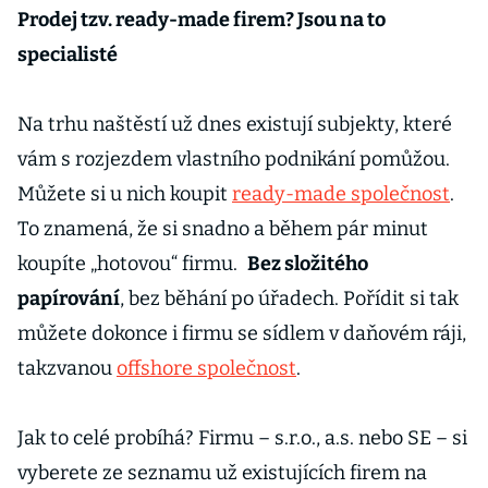
Prodej tzv. ready-made firem? Jsou na to
specialisté
Na trhu naštěstí už dnes existují subjekty, které
vám s rozjezdem vlastního podnikání pomůžou.
Můžete si u nich koupit
ready-made společnost
.
To znamená, že si snadno a během pár minut
koupíte „hotovou“ firmu.
Bez složitého
papírování
, bez běhání po úřadech. Pořídit si tak
můžete dokonce i firmu se sídlem v daňovém ráji,
takzvanou
offshore společnost
.
Jak to celé probíhá? Firmu – s.r.o., a.s. nebo SE – si
vyberete ze seznamu už existujících firem na