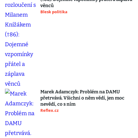
věnců
Blesk politika
Marek Adamczyk: Problém na DAMU
přetrvává. Všichni o něm vědí, jen moc
nevědí, co s ním
Reflex.cz