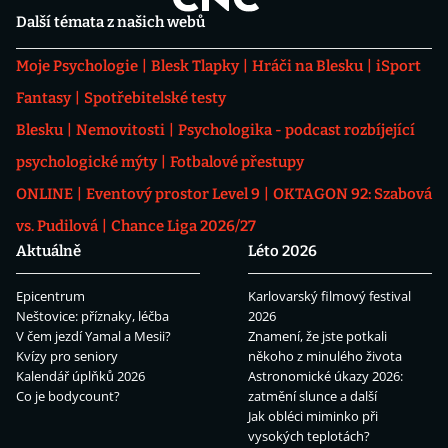
Další témata z našich webů
Moje Psychologie
Blesk Tlapky
Hráči na Blesku
iSport
Fantasy
Spotřebitelské testy
Blesku
Nemovitosti
Psychologika - podcast rozbíjející
psychologické mýty
Fotbalové přestupy
ONLINE
Eventový prostor Level 9
OKTAGON 92: Szabová
vs. Pudilová
Chance Liga 2026/27
Aktuálně
Léto 2026
Epicentrum
Karlovarský filmový festival
Neštovice: příznaky, léčba
2026
V čem jezdí Yamal a Mesii?
Znamení, že jste potkali
Kvízy pro seniory
někoho z minulého života
Kalendář úplňků 2026
Astronomické úkazy 2026:
Co je bodycount?
zatmění slunce a další
Jak obléci miminko při
vysokých teplotách?