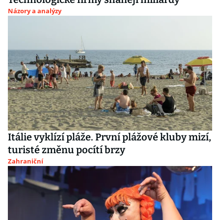
Názory a analýzy
Itálie vyklízí pláže. První plážové kluby mizí,
turisté změnu pocítí brzy
Zahraniční