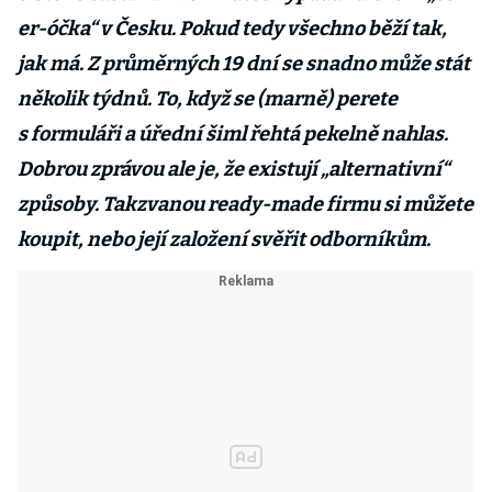
er-óčka“ v Česku. Pokud tedy všechno běží tak,
jak má. Z průměrných 19 dní se snadno může stát
několik týdnů. To, když se (marně) perete
s formuláři a úřední šiml řehtá pekelně nahlas.
Dobrou zprávou ale je, že existují „alternativní“
způsoby. Takzvanou ready-made firmu si můžete
koupit, nebo její založení svěřit odborníkům.