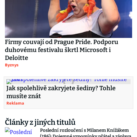
Firmy couvají od Prague Pride. Podporu
duhovému festivalu škrtl Microsoft i
Deloitte
Byznys
Jak spolehlivě zakryjete šediny? Tohle
musíte znát
Reklama
Články z jiných titulů
Poslední rozloučení s Milanem Knížákem
(†86): Dojemné vzpomínky přátel a záplava