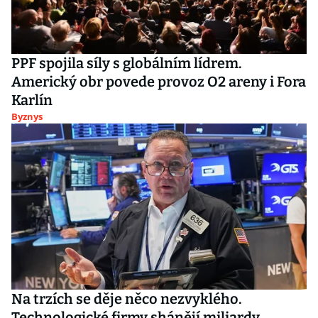
PPF spojila síly s globálním lídrem.
Americký obr povede provoz O2 areny i Fora
Karlín
Byznys
Na trzích se děje něco nezvyklého.
Technologické firmy shánějí miliardy