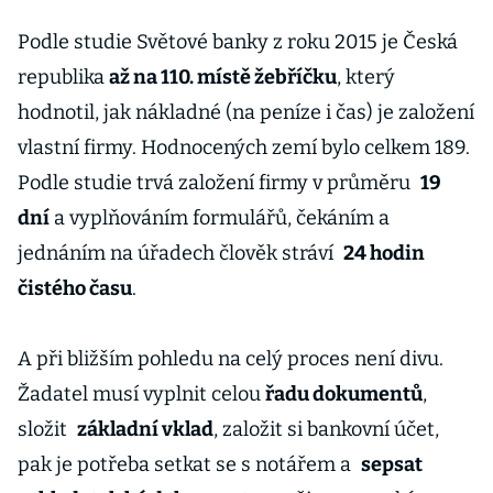
Podle studie Světové banky z roku 2015 je Česká
republika
až na 110. místě žebříčku
, který
hodnotil, jak nákladné (na peníze i čas) je založení
vlastní firmy. Hodnocených zemí bylo celkem 189.
Podle studie trvá založení firmy v průměru
19
dní
a vyplňováním formulářů, čekáním a
jednáním na úřadech člověk stráví
24 hodin
čistého času
.
A při bližším pohledu na celý proces není divu.
Žadatel musí vyplnit celou
řadu dokumentů
,
složit
základní vklad
, založit si bankovní účet,
pak je potřeba setkat se s notářem a
sepsat