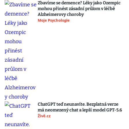
Zbavíme se demence? Léky jako Ozempic
mohou přinést zásadní průlom v léčbě
Alzheimerovy choroby
Moje Psychologie
ChatGPT teď neunavíte. Bezplatná verze
má neomezený chat a lepší model GPT-5.6
Živě.cz