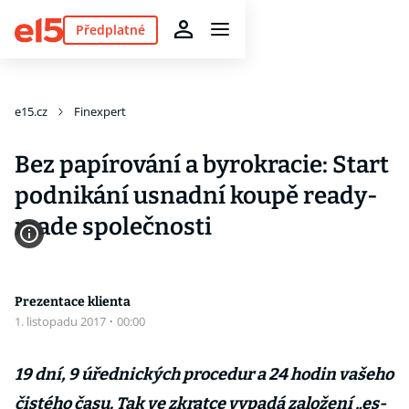
Předplatné
e15.cz
Finexpert
Bez papírování a byrokracie: Start
podnikání usnadní koupě ready-
made společnosti
Prezentace klienta
1. listopadu 2017
·
00:00
19 dní, 9 úřednických procedur a 24 hodin vašeho
čistého času. Tak ve zkratce vypadá založení „es-