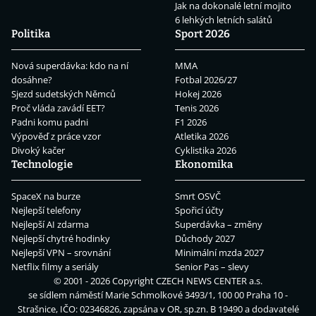
Jak na dokonalé letní mojito
6 lehkých letních salátů
Politika
Sport 2026
Nová superdávka: kdo na ní
MMA
dosáhne?
Fotbal 2026/27
Sjezd sudetských Němců
Hokej 2026
Proč vláda zavádí EET?
Tenis 2026
Padni komu padni
F1 2026
Výpověď z práce vzor
Atletika 2026
Divoký kačer
Cyklistika 2026
Technologie
Ekonomika
SpaceX na burze
Smrt OSVČ
Nejlepší telefony
Spořicí účty
Nejlepší AI zdarma
Superdávka – změny
Nejlepší chytré hodinky
Důchody 2027
Nejlepší VPN – srovnání
Minimální mzda 2027
Netflix filmy a seriály
Senior Pas – slevy
© 2001 - 2026 Copyright
CZECH NEWS CENTER a.s.
se sídlem náměstí Marie Schmolkové 3493/1, 100 00 Praha 10 -
Strašnice, IČO: 02346826, zapsána v OR, sp.zn. B 19490 a dodavatelé