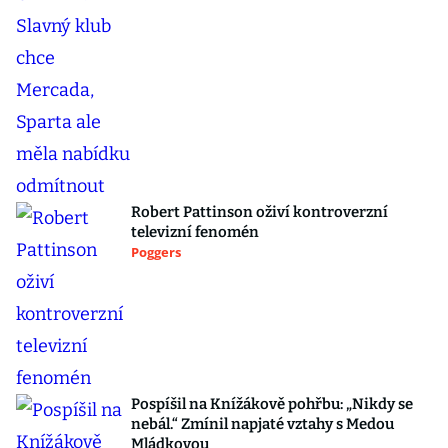
Robert Pattinson oživí kontroverzní
televizní fenomén
Poggers
Pospíšil na Knížákově pohřbu: „Nikdy se
nebál.“ Zmínil napjaté vztahy s Medou
Mládkovou