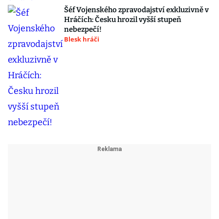
Šéf Vojenského zpravodajství exkluzivně v
Hráčích: Česku hrozil vyšší stupeň
nebezpečí!
Blesk hráči