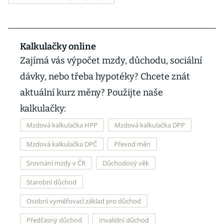
Kalkulačky online
Zajímá vás výpočet mzdy, důchodu, sociální
dávky, nebo třeba hypotéky? Chcete znát
aktuální kurz měny? Použijte naše
kalkulačky:
Mzdová kalkulačka HPP
Mzdová kalkulačka DPP
Mzdová kalkulačka DPČ
Převod měn
Srovnání mzdy v ČR
Důchodový věk
Starobní důchod
Osobní vyměřovací základ pro důchod
Předčasný důchod
Invalidní důchod