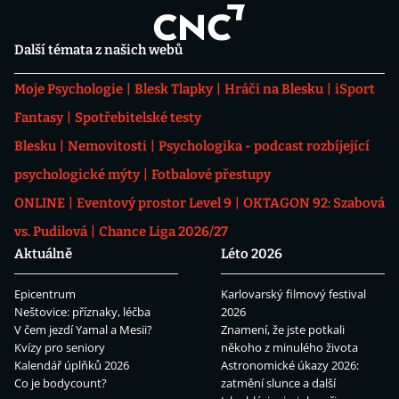
Další témata z našich webů
Moje Psychologie
Blesk Tlapky
Hráči na Blesku
iSport
Fantasy
Spotřebitelské testy
Blesku
Nemovitosti
Psychologika - podcast rozbíjející
psychologické mýty
Fotbalové přestupy
ONLINE
Eventový prostor Level 9
OKTAGON 92: Szabová
vs. Pudilová
Chance Liga 2026/27
Aktuálně
Léto 2026
Epicentrum
Karlovarský filmový festival
Neštovice: příznaky, léčba
2026
V čem jezdí Yamal a Mesii?
Znamení, že jste potkali
Kvízy pro seniory
někoho z minulého života
Kalendář úplňků 2026
Astronomické úkazy 2026:
Co je bodycount?
zatmění slunce a další