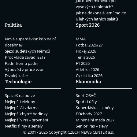
Jak obléci miminko při
vysokých teplotách?
Jak na dokonalé letní mojito
6 lehkých letních salátů
Politika
Sport 2026
Nová superdávka: kdo na ní
MMA
dosáhne?
Fotbal 2026/27
Sjezd sudetských Němců
Hokej 2026
Proč vláda zavádí EET?
Tenis 2026
Padni komu padni
F1 2026
Výpověď z práce vzor
Atletika 2026
Divoký kačer
Cyklistika 2026
Technologie
Ekonomika
SpaceX na burze
Smrt OSVČ
Nejlepší telefony
Spořicí účty
Nejlepší AI zdarma
Superdávka – změny
Nejlepší chytré hodinky
Důchody 2027
Nejlepší VPN – srovnání
Minimální mzda 2027
Netflix filmy a seriály
Senior Pas – slevy
© 2001 - 2026 Copyright
CZECH NEWS CENTER a.s.