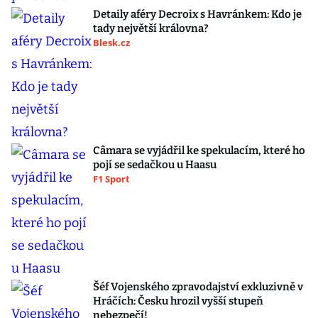
Detaily aféry Decroix s Havránkem: Kdo je
tady největší královna?
Blesk.cz
Câmara se vyjádřil ke spekulacím, které ho
pojí se sedačkou u Haasu
F1 Sport
Šéf Vojenského zpravodajství exkluzivně v
Hráčích: Česku hrozil vyšší stupeň
nebezpečí!