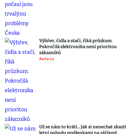
Výhřev, čidla a stačí, říká průzkum.
Pokročilá elektronika není prioritou
zákazníků
Auto.cz
Už se nám to krátí... Jak si nenechat zkazit
letní pohodu myšlenkami na zářijový