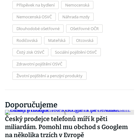
Příspěvek na bydlení
Nemocenská
Nemocenská OSVČ
Náhrada mzdy
Dlouhodobé ošetřovné
Ošetřovné OČR
Rodičovská
Mateřská
Otcovská
Čistý zisk OSVČ
Sociální pojištění OSVČ
Zdravotní pojištění OSVČ
Životní pojištění a penzijní produkty
Doporučujeme
Český prodejce telefonů míří k pěti
miliardám. Pomohl mu obchod s Googlem
na několika trzích v Evropě