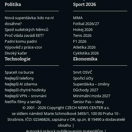
Politika
Sport 2026
Nová superdávka: kdo na ní
MMA
dosáhne?
Fotbal 2026/27
Sjezd sudetských Němců
Hokej 2026
Proč vláda zavádí EET?
Tenis 2026
Padni komu padni
F1 2026
Výpověď z práce vzor
Atletika 2026
Divoký kačer
Cyklistika 2026
Technologie
Ekonomika
SpaceX na burze
Smrt OSVČ
Nejlepší telefony
Spořicí účty
Nejlepší AI zdarma
Superdávka – změny
Nejlepší chytré hodinky
Důchody 2027
Nejlepší VPN – srovnání
Minimální mzda 2027
Netflix filmy a seriály
Senior Pas – slevy
© 2001 - 2026 Copyright
CZECH NEWS CENTER a.s.
se sídlem náměstí Marie Schmolkové 3493/1, 100 00 Praha 10 -
Strašnice, IČO: 02346826, zapsána v OR, sp.zn. B 19490 a dodavatelé
obsahu
Autorská práva k publikovaným materiálům