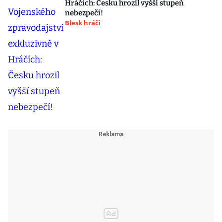
Hráčích: Česku hrozil vyšší stupeň
nebezpečí!
Blesk hráči