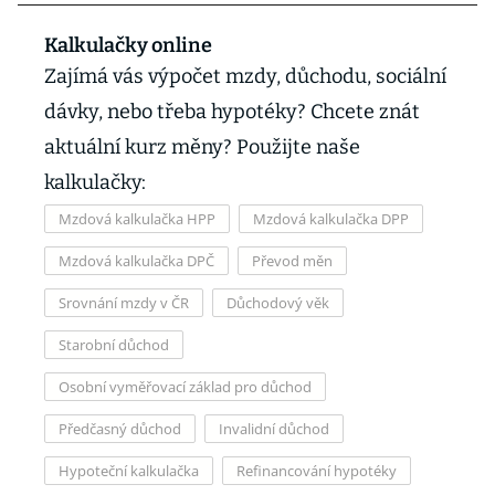
Kalkulačky online
Zajímá vás výpočet mzdy, důchodu, sociální
dávky, nebo třeba hypotéky? Chcete znát
aktuální kurz měny? Použijte naše
kalkulačky:
Mzdová kalkulačka HPP
Mzdová kalkulačka DPP
Mzdová kalkulačka DPČ
Převod měn
Srovnání mzdy v ČR
Důchodový věk
Starobní důchod
Osobní vyměřovací základ pro důchod
Předčasný důchod
Invalidní důchod
Hypoteční kalkulačka
Refinancování hypotéky