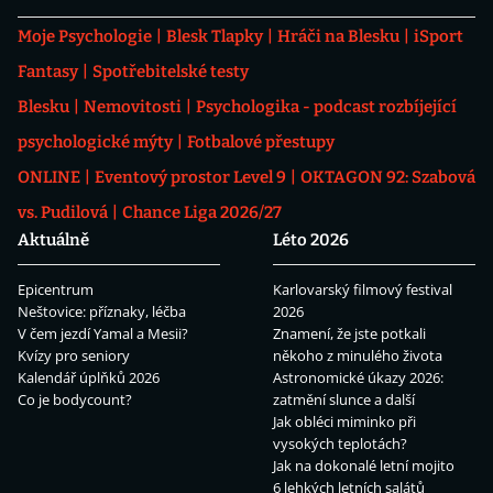
Moje Psychologie
Blesk Tlapky
Hráči na Blesku
iSport
Fantasy
Spotřebitelské testy
Blesku
Nemovitosti
Psychologika - podcast rozbíjející
psychologické mýty
Fotbalové přestupy
ONLINE
Eventový prostor Level 9
OKTAGON 92: Szabová
vs. Pudilová
Chance Liga 2026/27
Aktuálně
Léto 2026
Epicentrum
Karlovarský filmový festival
Neštovice: příznaky, léčba
2026
V čem jezdí Yamal a Mesii?
Znamení, že jste potkali
Kvízy pro seniory
někoho z minulého života
Kalendář úplňků 2026
Astronomické úkazy 2026:
Co je bodycount?
zatmění slunce a další
Jak obléci miminko při
vysokých teplotách?
Jak na dokonalé letní mojito
6 lehkých letních salátů