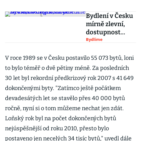
Bydlení v Česku
mírně zlevní,
dostupnost
bydlení se však
Bydlíme
nezlepší, tvrdí
studie
V roce 1989 se v Česku postavilo 55 073 bytů, loni
to bylo téměř o dvě pětiny méně. Za posledních
30 let byl rekordní předkrizový rok 2007 s 41 649
dokončenými byty. "Zatímco ještě počátkem
devadesátých let se stavělo přes 40 000 bytů
ročně, nyní si o tom můžeme nechat jen zdát.
Loňský rok byl na počet dokončených bytů
nejúspěšnější od roku 2010, přesto bylo
postaveno jen necelých 34 tisíc bytů," uvedl dále