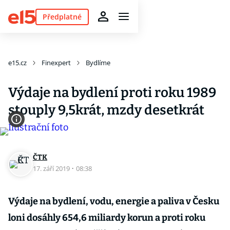
Předplatné
e15.cz
Finexpert
Bydlíme
Výdaje na bydlení proti roku 1989
stouply 9,5krát, mzdy desetkrát
ČTK
17. září 2019
·
08:38
Výdaje na bydlení, vodu, energie a paliva v Česku
loni dosáhly 654,6 miliardy korun a proti roku