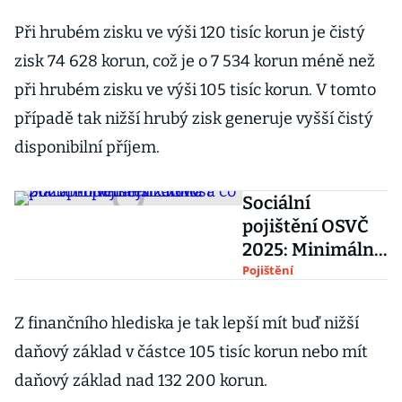
Při hrubém zisku ve výši 120 tisíc korun je čistý
zisk 74 628 korun, což je o 7 534 korun méně než
při hrubém zisku ve výši 105 tisíc korun. V tomto
případě tak nižší hrubý zisk generuje vyšší čistý
disponibilní příjem.
Sociální
pojištění OSVČ
2025: Minimální
záloha a co platí
Pojištění
pro vedlejší
činnost
Z finančního hlediska je tak lepší mít buď nižší
daňový základ v částce 105 tisíc korun nebo mít
daňový základ nad 132 200 korun.