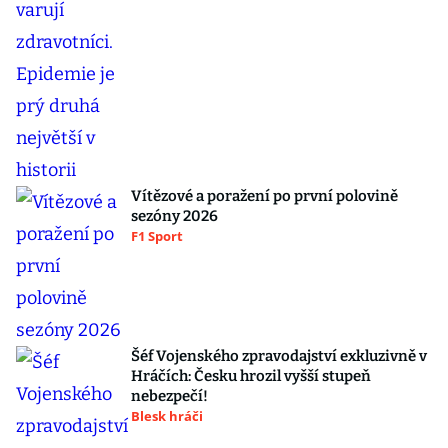
Vítězové a poražení po první polovině
sezóny 2026
F1 Sport
Šéf Vojenského zpravodajství exkluzivně v
Hráčích: Česku hrozil vyšší stupeň
nebezpečí!
Blesk hráči