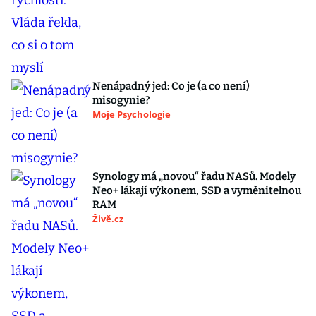
Nenápadný jed: Co je (a co není)
misogynie?
Moje Psychologie
Synology má „novou“ řadu NASů. Modely
Neo+ lákají výkonem, SSD a vyměnitelnou
RAM
Živě.cz