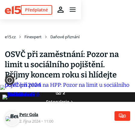
Předplatné
e15.cz
Finexpert
Daňové přiznání
OSVČ při zaměstnání: Pozor na
limit u sociálního pojištění.
Příjmy koncem roku si hlídejte
2
Fotogalerie
Petr Gola
0
2. října 2024
·
11:00