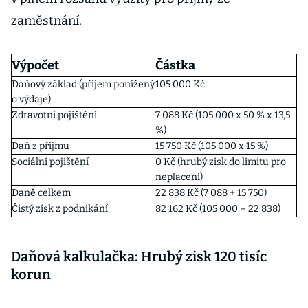
zaměstnání.
Výpočet
Částka
Daňový základ (příjem ponížený
105 000 Kč
o výdaje)
Zdravotní pojištění
7 088 Kč (105 000 x 50 % x 13,5
%)
Daň z příjmu
15 750 Kč (105 000 x 15 %)
Sociální pojištění
0 Kč (hrubý zisk do limitu pro
neplacení)
Daně celkem
22 838 Kč (7 088 + 15 750)
Čistý zisk z podnikání
82 162 Kč (105 000 – 22 838)
Daňová kalkulačka: Hrubý zisk 120 tisíc
korun