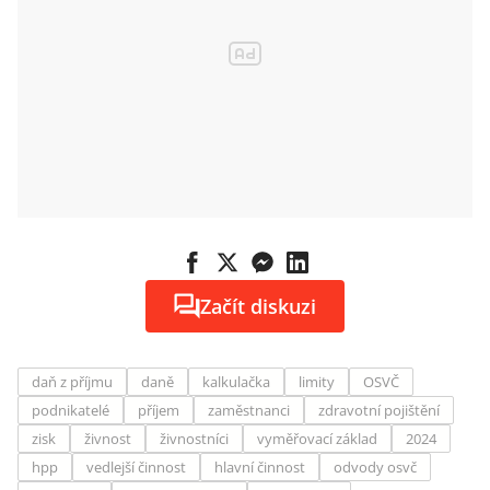
Začít diskuzi
daň z příjmu
daně
kalkulačka
limity
OSVČ
podnikatelé
příjem
zaměstnanci
zdravotní pojištění
zisk
živnost
živnostníci
vyměřovací základ
2024
hpp
vedlejší činnost
hlavní činnost
odvody osvč