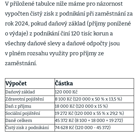
V přiložené tabulce níže máme pro názornost
vypočten čistý zisk z podnikání při zaměstnání za
rok 2024, pokud daňový základ (příjmy ponížené
o výdaje) z podnikání činí 120 tisíc korun a
všechny daňové slevy a daňové odpočty jsou
v plném rozsahu využity pro příjmy ze
zaměstnání.
Výpočet
Částka
Daňový základ
120 000 Kč
Zdravotní pojištění
8 100 Kč (120 000 x 50 % x 13,5 %)
Daň z příjmu
18 000 Kč (120 000 x 15 %)
Sociální pojištění
19 272 Kč (120 000 x 55 % x 29,2 %)
Daně celkem
45 372 Kč (8 100 + 18 000 + 19 272)
Čistý zisk z podnikání
74 628 Kč (120 000 - 45 372)