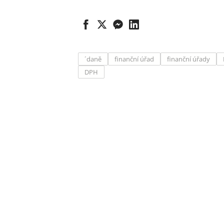
´daně
finanční úřad
finanční úřady
DPH