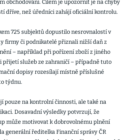
ím obchodování. Cílem je upozornit je na chyby
 dříve, než úředníci zahájí oficiální kontrolu.
lkem 725 subjektů dopustilo nesrovnalostí v
y firmy či podnikatelé přiznali nižší daň z
nění – například při pořízení zboží z jiného
 přijetí služeb ze zahraničí – případně tuto
mační dopisy rozesílají místně příslušné
to týdnu.
í pouze na kontrolní činnosti, ale také na
kaci. Dosavadní výsledky potvrzují, že
stup může motivovat k dobrovolnému plnění
la generální ředitelka Finanční správy ČR