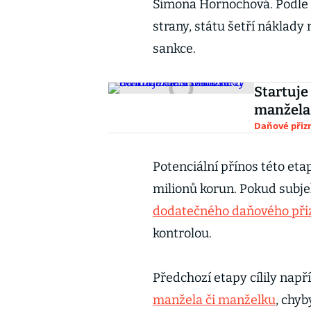
Simona Hornochová. Podle n
strany, státu šetří náklady
sankce.
Startuje
manžela
Daňové přiz
Potenciální přínos této et
milionů korun. Pokud subje
dodatečného daňového při
kontrolou.
Předchozí etapy cílily nap
manžela či manželku
, chy