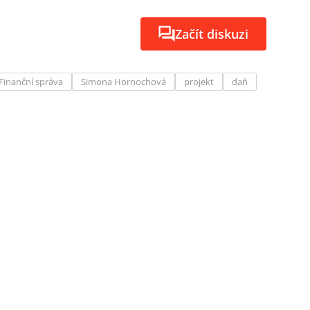
Začít diskuzi
Finanční správa
Simona Hornochová
projekt
daň