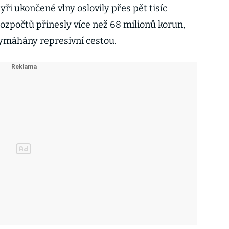
yři ukončené vlny oslovily přes pět tisíc
ozpočtů přinesly více než 68 milionů korun,
vymáhány represivní cestou.