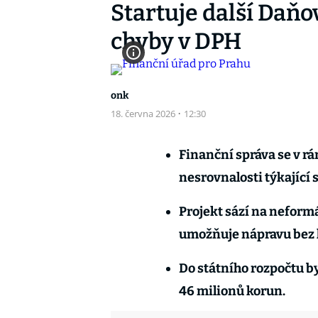
Startuje další Daňo
chyby v DPH
onk
18. června 2026
·
12:30
Finanční správa se v r
nesrovnalosti týkající 
Projekt sází na neform
umožňuje nápravu bez 
Do státního rozpočtu by
46 milionů korun.