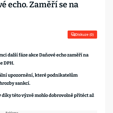
vé echo. Zaměří se na
Diskuze (
0
)
ámci další fáze akce Daňové echo zaměří na
se DPH.
ální upozornění, které podnikatelům
hrozby sankcí.
 díky této výzvě mohlo dobrovolně přitéct až