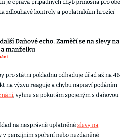
í je oprava případných chyb přínosná pro obě
 na zdlouhavé kontroly a poplatníkům hrozící
 další Daňové echo. Zaměří se na slevy na
 a manželku
nání
apy pro státní pokladnu odhaduje úřad až na 46
kt na výzvu reaguje a chybu napraví podáním
znání
, vyhne se pokutám spojeným s daňovou
říklad na nesprávně uplatněné
slevy na
by v penzijním spoření nebo nezdaněné