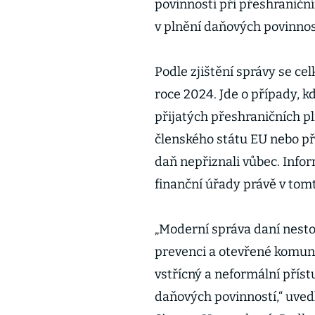
povinnosti při přeshraničn
v plnění daňových povinností
Podle zjištění správy se ce
roce 2024. Jde o případy, kd
přijatých přeshraničních pl
členského státu EU nebo při
daň nepřiznali vůbec. Infor
finanční úřady právě v tom
„Moderní správa daní nestoj
prevenci a otevřené komuni
vstřícný a neformální pří
daňových povinností,“ uved