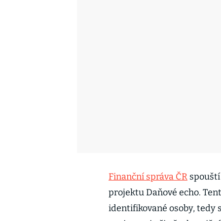
Finanční správa ČR
spouští
projektu Daňové echo. Tent
identifikované osoby, tedy 