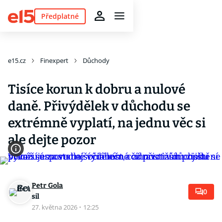
Předplatné
e15.cz
Finexpert
Důchody
Tisíce korun k dobru a nulové
daně. Přivýdělek v důchodu se
extrémně vyplatí, na jednu věc si
ale dejte pozor
Petr Gola
0
sil
27. května 2026
·
12:25