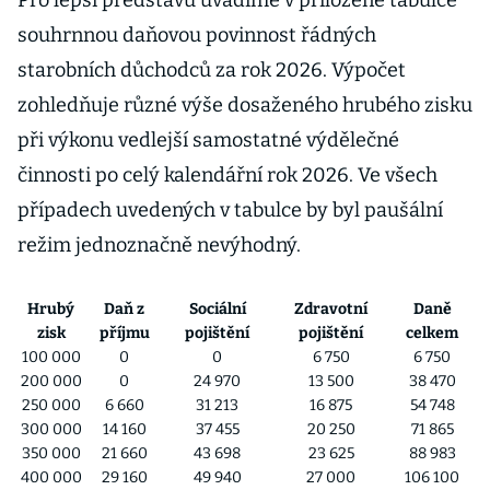
Pro lepší představu uvádíme v přiložené tabulce
souhrnnou daňovou povinnost řádných
starobních důchodců za rok 2026. Výpočet
zohledňuje různé výše dosaženého hrubého zisku
při výkonu vedlejší samostatné výdělečné
činnosti po celý kalendářní rok 2026. Ve všech
případech uvedených v tabulce by byl paušální
režim jednoznačně nevýhodný.
Hrubý
Daň z
Sociální
Zdravotní
Daně
zisk
příjmu
pojištění
pojištění
celkem
100 000
0
0
6 750
6 750
200 000
0
24 970
13 500
38 470
250 000
6 660
31 213
16 875
54 748
300 000
14 160
37 455
20 250
71 865
350 000
21 660
43 698
23 625
88 983
400 000
29 160
49 940
27 000
106 100