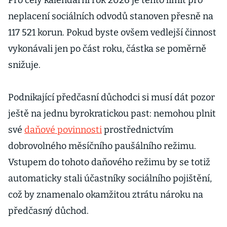
Pro celý kalendářní rok 2026 je tento limit pro
neplacení sociálních odvodů stanoven přesně na
117 521 korun. Pokud byste ovšem vedlejší činnost
vykonávali jen po část roku, částka se poměrně
snižuje.
Podnikající předčasní důchodci si musí dát pozor
ještě na jednu byrokratickou past: nemohou plnit
své
daňové povinnosti
prostřednictvím
dobrovolného měsíčního paušálního režimu.
Vstupem do tohoto daňového režimu by se totiž
automaticky stali účastníky sociálního pojištění,
což by znamenalo okamžitou ztrátu nároku na
předčasný důchod.