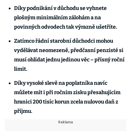
Díky podnikání v důchodu se vyhnete
plošným minimálním zálohám a na
povinných odvodech tak výrazně ušetříte.
Zatímco řádní starobní důchodci mohou
vydělávat neomezeně, předčasní penzisté si
musí ohlídat jednu jedinou věc – přísný roční
limit.
Díky vysoké slevě na poplatníka navíc
můžete mít i při ročním zisku přesahujícím
hranici 200 tisíc korun zcela nulovou daň z
příjmu.