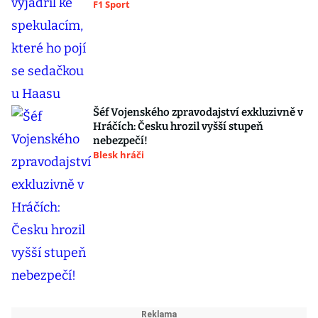
F1 Sport
Šéf Vojenského zpravodajství exkluzivně v
Hráčích: Česku hrozil vyšší stupeň
nebezpečí!
Blesk hráči