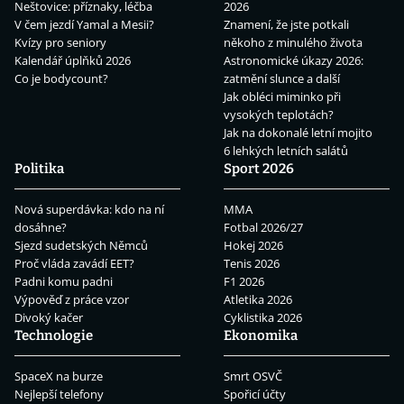
Neštovice: příznaky, léčba
2026
V čem jezdí Yamal a Mesii?
Znamení, že jste potkali
Kvízy pro seniory
někoho z minulého života
Kalendář úplňků 2026
Astronomické úkazy 2026:
Co je bodycount?
zatmění slunce a další
Jak obléci miminko při
vysokých teplotách?
Jak na dokonalé letní mojito
6 lehkých letních salátů
Politika
Sport 2026
Nová superdávka: kdo na ní
MMA
dosáhne?
Fotbal 2026/27
Sjezd sudetských Němců
Hokej 2026
Proč vláda zavádí EET?
Tenis 2026
Padni komu padni
F1 2026
Výpověď z práce vzor
Atletika 2026
Divoký kačer
Cyklistika 2026
Technologie
Ekonomika
SpaceX na burze
Smrt OSVČ
Nejlepší telefony
Spořicí účty