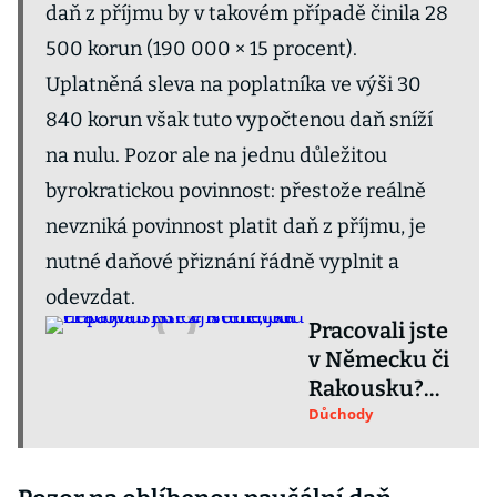
daň z příjmu by v takovém případě činila 28
500 korun (190 000 × 15 procent).
Uplatněná sleva na poplatníka ve výši 30
840 korun však tuto vypočtenou daň sníží
na nulu. Pozor ale na jednu důležitou
byrokratickou povinnost: přestože reálně
nevzniká povinnost platit daň z příjmu, je
nutné daňové přiznání řádně vyplnit a
odevzdat.
Pracovali jste
v Německu či
Rakousku?
Zjistěte, jak
Důchody
nepřijít o
tisíce k