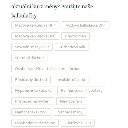
aktuální kurz měny? Použijte naše
kalkulačky:
Mzdová kalkulačka HPP
Mzdová kalkulačka DPP
Mzdová kalkulačka DPČ
Převod měn
Srovnání mzdy v ČR
Důchodový věk
Starobní důchod
Osobní vyměřovací základ pro důchod
Předčasný důchod
Invalidní důchod
Hypoteční kalkulačka
Refinancování hypotéky
Příspěvek na bydlení
Nemocenská
Nemocenská OSVČ
Náhrada mzdy
Dlouhodobé ošetřovné
Ošetřovné OČR