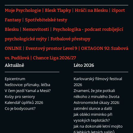
Moje Psychologie
Blesk Tlapky
Hráči na Blesku
iSport
Fantasy
Spotřebitelské testy
Blesku
Nemovitosti
Psychologika - podcast rozbíjející
psychologické mýty
Fotbalové přestupy
ONLINE
Eventový prostor Level 9
OKTAGON 92: Szabová
vs. Pudilová
Chance Liga 2026/27
Aktuálně
Léto 2026
Epicentrum
Karlovarský filmový festival
Neštovice: příznaky, léčba
2026
V čem jezdí Yamal a Mesii?
Znamení, že jste potkali
Kvízy pro seniory
někoho z minulého života
Kalendář úplňků 2026
Astronomické úkazy 2026:
Co je bodycount?
zatmění slunce a další
Jak obléci miminko při
vysokých teplotách?
Jak na dokonalé letní mojito
6 lehkých letních salátů