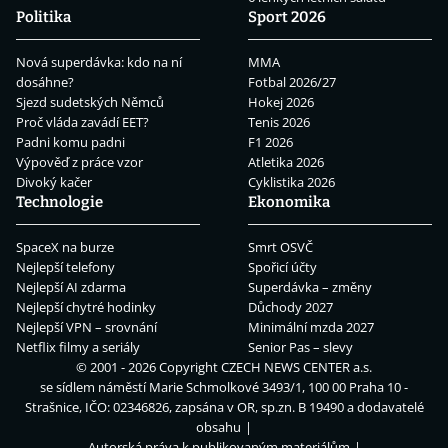
Politika
Sport 2026
Nová superdávka: kdo na ní
MMA
dosáhne?
Fotbal 2026/27
Sjezd sudetských Němců
Hokej 2026
Proč vláda zavádí EET?
Tenis 2026
Padni komu padni
F1 2026
Výpověď z práce vzor
Atletika 2026
Divoký kačer
Cyklistika 2026
Technologie
Ekonomika
SpaceX na burze
Smrt OSVČ
Nejlepší telefony
Spořicí účty
Nejlepší AI zdarma
Superdávka – změny
Nejlepší chytré hodinky
Důchody 2027
Nejlepší VPN – srovnání
Minimální mzda 2027
Netflix filmy a seriály
Senior Pas – slevy
© 2001 - 2026 Copyright
CZECH NEWS CENTER a.s.
se sídlem náměstí Marie Schmolkové 3493/1, 100 00 Praha 10 -
Strašnice, IČO: 02346826, zapsána v OR, sp.zn. B 19490 a dodavatelé
obsahu
Autorská práva k publikovaným materiálům