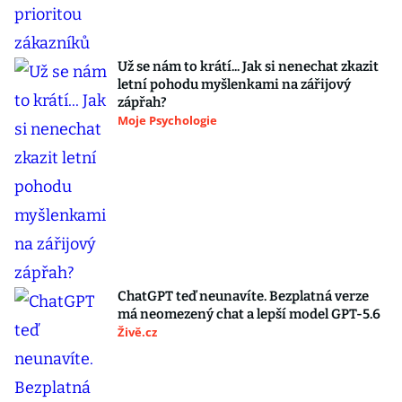
Už se nám to krátí... Jak si nenechat zkazit
letní pohodu myšlenkami na zářijový
zápřah?
Moje Psychologie
ChatGPT teď neunavíte. Bezplatná verze
má neomezený chat a lepší model GPT-5.6
Živě.cz