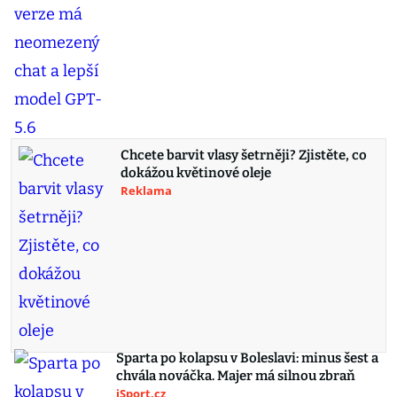
Chcete barvit vlasy šetrněji? Zjistěte, co
dokážou květinové oleje
Reklama
Sparta po kolapsu v Boleslavi: minus šest a
chvála nováčka. Majer má silnou zbraň
iSport.cz