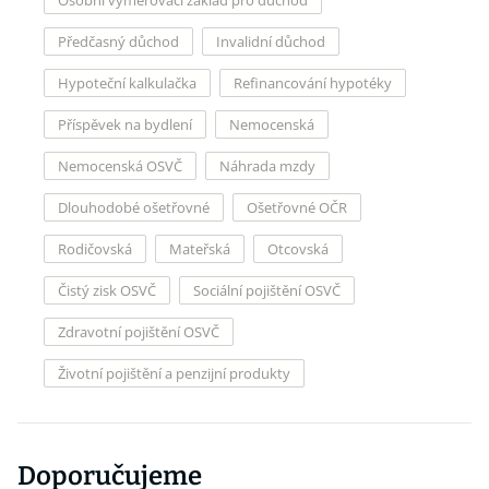
Osobní vyměřovací základ pro důchod
Předčasný důchod
Invalidní důchod
Hypoteční kalkulačka
Refinancování hypotéky
Příspěvek na bydlení
Nemocenská
Nemocenská OSVČ
Náhrada mzdy
Dlouhodobé ošetřovné
Ošetřovné OČR
Rodičovská
Mateřská
Otcovská
Čistý zisk OSVČ
Sociální pojištění OSVČ
Zdravotní pojištění OSVČ
Životní pojištění a penzijní produkty
Doporučujeme