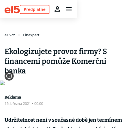
Předplatné
e15.cz
Finexpert
Ekologizujete provoz firmy? S
financemi pomůže Komerční
banka
Reklama
15. března 2021
·
00:00
Udržitelnost není v současné době jen termínem