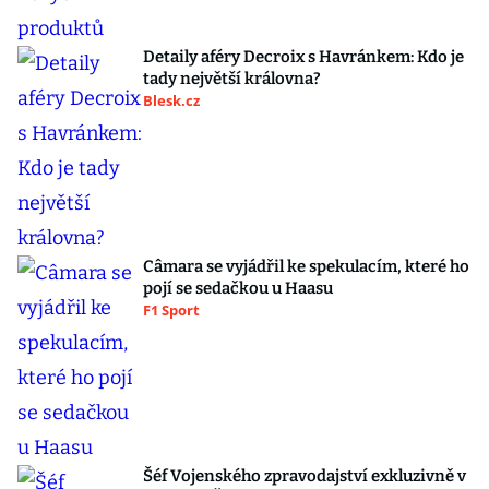
Detaily aféry Decroix s Havránkem: Kdo je
tady největší královna?
Blesk.cz
Câmara se vyjádřil ke spekulacím, které ho
pojí se sedačkou u Haasu
F1 Sport
Šéf Vojenského zpravodajství exkluzivně v