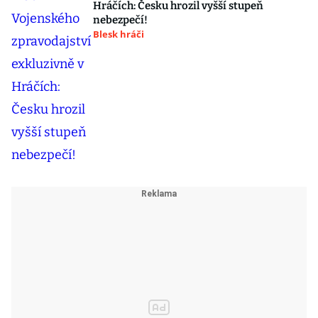
Hráčích: Česku hrozil vyšší stupeň
nebezpečí!
Blesk hráči