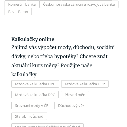
Komerční banka
Českomoravská záruční a rozvojová banka
Pavel Beran
Kalkulačky online
Zajímá vás výpočet mzdy, důchodu, sociální
dávky, nebo třeba hypotéky? Chcete znát
aktuální kurz měny? Použijte naše
kalkulačky:
Mzdová kalkulačka HPP
Mzdová kalkulačka DPP
Mzdová kalkulačka DPČ
Převod měn
Srovnání mzdy v ČR
Důchodový věk
Starobní důchod