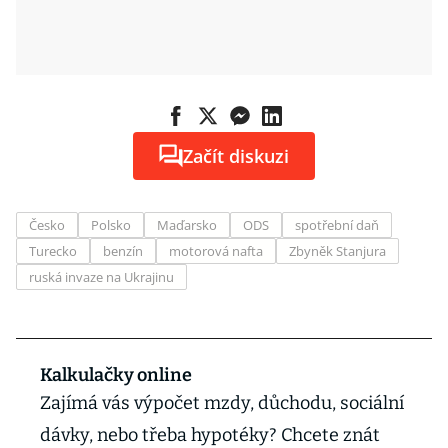
Začít diskuzi
Česko
Polsko
Maďarsko
ODS
spotřební daň
Turecko
benzín
motorová nafta
Zbyněk Stanjura
ruská invaze na Ukrajinu
Kalkulačky online
Zajímá vás výpočet mzdy, důchodu, sociální
dávky, nebo třeba hypotéky? Chcete znát