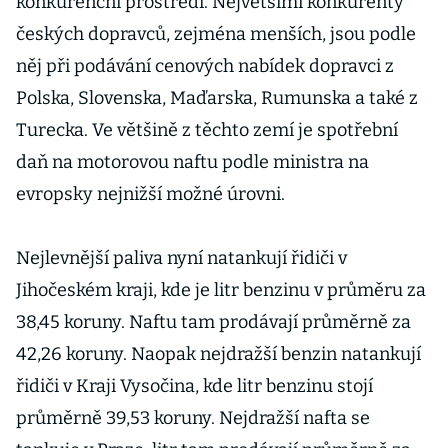
konkurenční prostředí. Největšími konkurenty
českých dopravců, zejména menších, jsou podle
něj při podávání cenových nabídek dopravci z
Polska, Slovenska, Maďarska, Rumunska a také z
Turecka. Ve většině z těchto zemí je spotřební
daň na motorovou naftu podle ministra na
evropsky nejnižší možné úrovni.
Nejlevnější paliva nyní natankují řidiči v
Jihočeském kraji, kde je litr benzinu v průměru za
38,45 koruny. Naftu tam prodávají průměrně za
42,26 koruny. Naopak nejdražší benzin natankují
řidiči v Kraji Vysočina, kde litr benzinu stojí
průměrně 39,53 koruny. Nejdražší nafta se