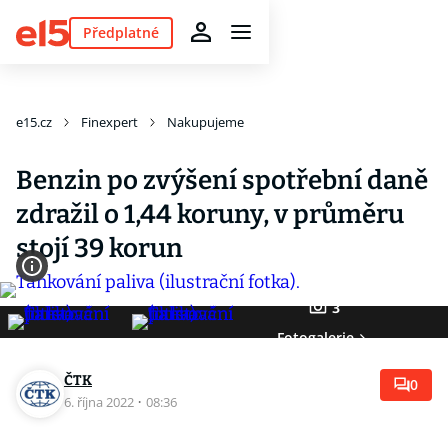
Předplatné
e15.cz
Finexpert
Nakupujeme
Benzin po zvýšení spotřební daně
zdražil o 1,44 koruny, v průměru
stojí 39 korun
3
Fotogalerie
ČTK
0
6. října 2022
·
08:36