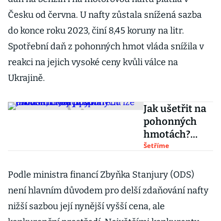
Česku od června. U nafty zůstala snížená sazba
do konce roku 2023, činí 8,45 koruny na litr.
Spotřební daň z pohonných hmot vláda snížila v
reakci na jejich vysoké ceny kvůli válce na
Ukrajině.
Jak ušetřit na
pohonných
hmotách?
Jejich
Šetříme
spotřebu lze
ovlivnit, čtěte
Podle ministra financí Zbyňka Stanjury (ODS)
tipy na
není hlavním důvodem pro delší zdaňování nafty
ekonomickou
nižší sazbou její nynější vyšší cena, ale
jízdu