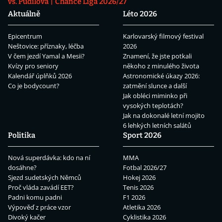
vs. Pudilová
Chance Liga 2026/27
Aktuálně
Léto 2026
Epicentrum
Karlovarský filmový festival
Neštovice: příznaky, léčba
2026
V čem jezdí Yamal a Mesii?
Znamení, že jste potkali
Kvízy pro seniory
někoho z minulého života
Kalendář úplňků 2026
Astronomické úkazy 2026:
Co je bodycount?
zatmění slunce a další
Jak obléci miminko při
vysokých teplotách?
Jak na dokonalé letní mojito
6 lehkých letních salátů
Politika
Sport 2026
Nová superdávka: kdo na ní
MMA
dosáhne?
Fotbal 2026/27
Sjezd sudetských Němců
Hokej 2026
Proč vláda zavádí EET?
Tenis 2026
Padni komu padni
F1 2026
Výpověď z práce vzor
Atletika 2026
Divoký kačer
Cyklistika 2026