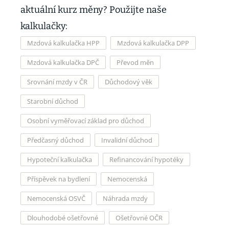
aktuální kurz měny? Použijte naše
kalkulačky:
Mzdová kalkulačka HPP
Mzdová kalkulačka DPP
Mzdová kalkulačka DPČ
Převod měn
Srovnání mzdy v ČR
Důchodový věk
Starobní důchod
Osobní vyměřovací základ pro důchod
Předčasný důchod
Invalidní důchod
Hypoteční kalkulačka
Refinancování hypotéky
Příspěvek na bydlení
Nemocenská
Nemocenská OSVČ
Náhrada mzdy
Dlouhodobé ošetřovné
Ošetřovné OČR