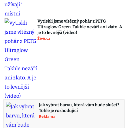
Vytiskli jsme vítězný pohár z PETG
Ultraglow Green. Takhle nezáří ani zlato. A
je to levnější (video)
Živě.cz
Jak vybrat barvu, která vám bude slušet?
Tohle je rozhodující
Reklama