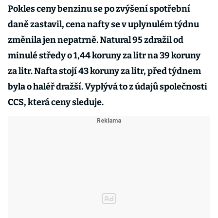
Pokles ceny benzinu se po zvýšení spotřební
daně zastavil, cena nafty se v uplynulém týdnu
změnila jen nepatrně. Natural 95 zdražil od
minulé středy o 1,44 koruny za litr na 39 koruny
za litr. Nafta stojí 43 koruny za litr, před týdnem
byla o haléř dražší. Vyplývá to z údajů společnosti
CCS, která ceny sleduje.