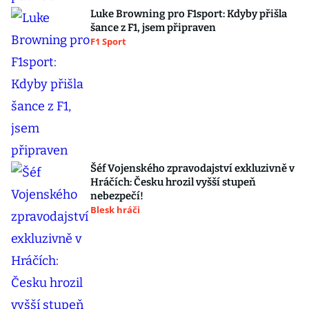
Luke Browning pro F1sport: Kdyby přišla
šance z F1, jsem připraven
F1 Sport
Šéf Vojenského zpravodajství exkluzivně v
Hráčích: Česku hrozil vyšší stupeň
nebezpečí!
Blesk hráči