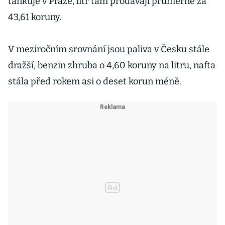
tankuje v Praze, litr tam prodávají průměrně za
43,61 koruny.
V meziročním srovnání jsou paliva v Česku stále
dražší, benzin zhruba o 4,60 koruny na litru, nafta
stála před rokem asi o deset korun méně.