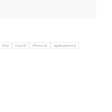
iPad
Face ID
iPhone SE
apple iphone 6