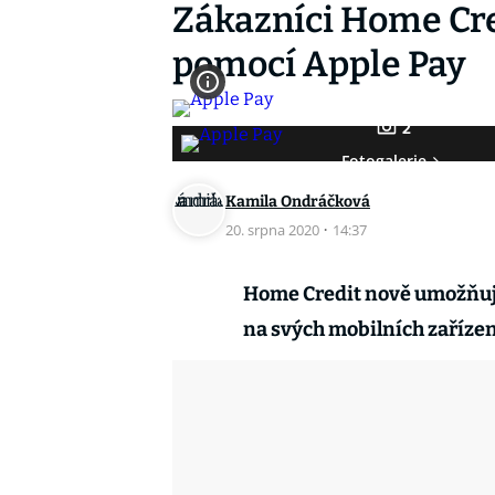
Zákazníci Home Cre
pomocí Apple Pay
2
Fotogalerie
Kamila Ondráčková
20. srpna 2020
·
14:37
Home Credit nově umožňuje
na svých mobilních zařízen