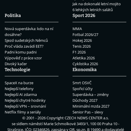
Jak na dokonalé letní mojito
6 lehkých letních salátů
Politika
Sport 2026
Nová superdávka: kdo na ní
MMA
dosáhne?
Fotbal 2026/27
Sjezd sudetských Němců
Hokej 2026
Proč vláda zavádí EET?
Tenis 2026
Padni komu padni
F1 2026
Výpověď z práce vzor
Atletika 2026
Divoký kačer
Cyklistika 2026
Technologie
Ekonomika
SpaceX na burze
Smrt OSVČ
Nejlepší telefony
Spořicí účty
Nejlepší AI zdarma
Superdávka – změny
Nejlepší chytré hodinky
Důchody 2027
Nejlepší VPN – srovnání
Minimální mzda 2027
Netflix filmy a seriály
Senior Pas – slevy
© 2001 - 2026 Copyright
CZECH NEWS CENTER a.s.
se sídlem náměstí Marie Schmolkové 3493/1, 100 00 Praha 10 -
Strašnice, IČO: 02346826, zapsána v OR, sp.zn. B 19490 a dodavatelé