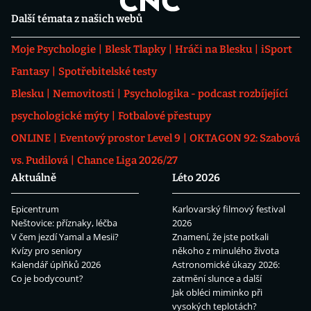
Další témata z našich webů
Moje Psychologie
Blesk Tlapky
Hráči na Blesku
iSport
Fantasy
Spotřebitelské testy
Blesku
Nemovitosti
Psychologika - podcast rozbíjející
psychologické mýty
Fotbalové přestupy
ONLINE
Eventový prostor Level 9
OKTAGON 92: Szabová
vs. Pudilová
Chance Liga 2026/27
Aktuálně
Léto 2026
Epicentrum
Karlovarský filmový festival
Neštovice: příznaky, léčba
2026
V čem jezdí Yamal a Mesii?
Znamení, že jste potkali
Kvízy pro seniory
někoho z minulého života
Kalendář úplňků 2026
Astronomické úkazy 2026:
Co je bodycount?
zatmění slunce a další
Jak obléci miminko při
vysokých teplotách?