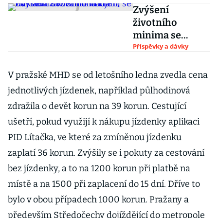
Zvýšení
životního
minima se
odkládá z
Příspěvky a dávky
května na říjen,
nařízení
V pražské MHD se od letošního ledna zvedla cena
schválila vláda
jednotlivých jízdenek, například půlhodinová
zdražila o devět korun na 39 korun. Cestující
ušetří, pokud využijí k nákupu jízdenky aplikaci
PID Lítačka, ve které za zmíněnou jízdenku
zaplatí 36 korun. Zvýšily se i pokuty za cestování
bez jízdenky, a to na 1200 korun při platbě na
místě a na 1500 při zaplacení do 15 dní. Dříve to
bylo v obou případech 1000 korun. Pražany a
především Středočechy dojíždějící do metropole