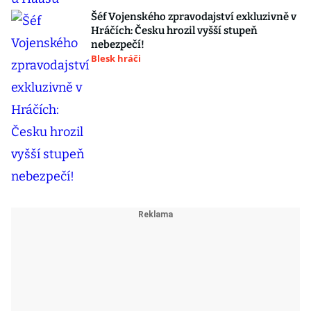
Šéf Vojenského zpravodajství exkluzivně v
Hráčích: Česku hrozil vyšší stupeň
nebezpečí!
Blesk hráči