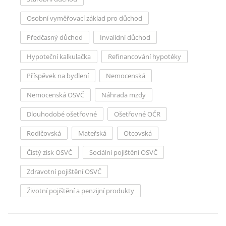
Osobní vyměřovací základ pro důchod
Předčasný důchod
Invalidní důchod
Hypoteční kalkulačka
Refinancování hypotéky
Příspěvek na bydlení
Nemocenská
Nemocenská OSVČ
Náhrada mzdy
Dlouhodobé ošetřovné
Ošetřovné OČR
Rodičovská
Mateřská
Otcovská
Čistý zisk OSVČ
Sociální pojištění OSVČ
Zdravotní pojištění OSVČ
Životní pojištění a penzijní produkty