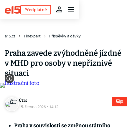
Předplatné
e15.cz
Finexpert
Příspěvky a dávky
Praha zavede zvýhodněné jízdné
v MHD pro osoby v nepříznivé
situaci
ČTK
0
15. června 2026
·
14:12
Praha v souvislosti se změnou státního