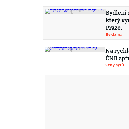
Bydlení 
který vy
Praze.
Reklama
Na rychl
ČNB zpř
Ceny bytů