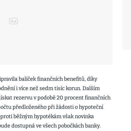
ipravila balíček finančních benefitů, díky
nění i více než sedm tisíc korun. Dalším
ískat rezervu v podobě 20 procent finančních
očtu předloženého při žádosti o hypoteční
oproti běžným hypotékám však novinka
 bude dostupná ve všech pobočkách banky.