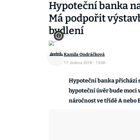
Hypoteční banka na
Má podpořit výstav
bydlení
Kamila Ondráčková
17. dubna 2018
·
13:00
Hypoteční banka přichází s
hypoteční úvěr bude moci v
náročnost ve třídě A nebo B