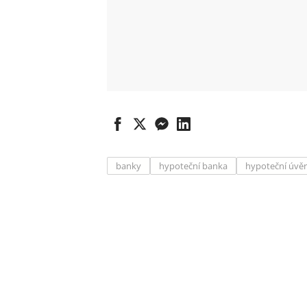
banky
hypoteční banka
hypoteční úvě